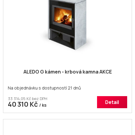
r
ů
o
d
u
k
t
ů
ALEDO G kámen - krbová kamna AKCE
Na objednávku s dostupností 21 dnů
33 314,05 Kč bez DPH
Detail
40 310 Kč
/ ks