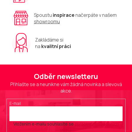
i
s
u
Spoustu
inspirace
načerpáte v našem
showroomu
Zakládáme si
na
kvalitní práci
Odběr newsletteru
Přihlašte se a neunikne vám žádná novinka a slevová
akce.
E-mail
Vložením e-mailu souhlasíte se
zpracováním osobních
údajů
.