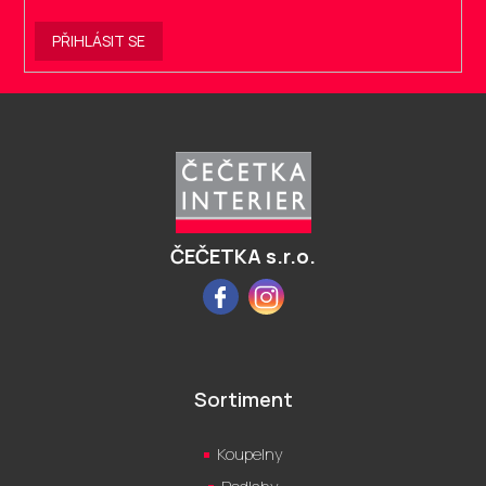
PŘIHLÁSIT SE
Z
á
p
a
t
í
ČEČETKA s.r.o.
Facebook
Instagram
Sortiment
Koupelny