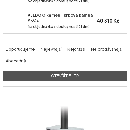
Na objednávku s dostupností 21 dnů
ALEDO G kámen - krbová kamna
40 310 Kč
AKCE
Na objednávku s dostupností 21 dnů
Ř
a
Doporučujeme
Nejlevnější
Nejdražší
Nejprodávanější
z
Abecedně
e
n
í
OTEVŘÍT FILTR
p
V
r
ý
o
p
d
i
u
s
k
p
t