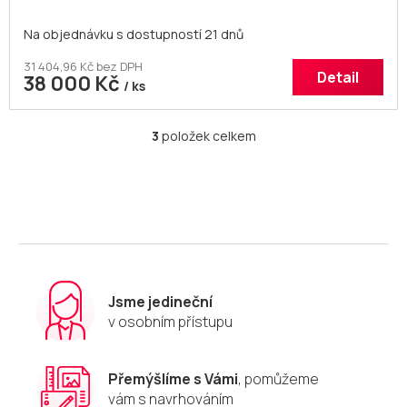
Na objednávku s dostupností 21 dnů
31 404,96 Kč bez DPH
Detail
38 000 Kč
/ ks
3
položek celkem
O
v
l
á
d
a
c
í
p
r
Jsme jedineční
v
v osobním přístupu
k
y
v
Přemýšlíme s Vámi
, pomůžeme
ý
vám s navrhováním
p