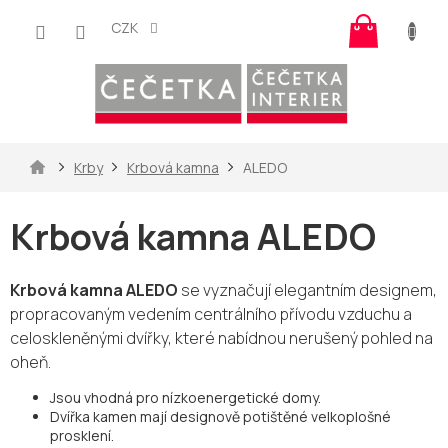
Přejít
Nákup
na
CZK
košík
obsah
Domů
Krby
Krbová kamna
ALEDO
Krbová kamna ALEDO
Krbová kamna ALEDO
se vyznačují elegantním designem,
propracovaným vedením centrálního přívodu vzduchu a
celoskleněnými dvířky, které nabídnou nerušený pohled na
oheň.
Jsou vhodná pro nízkoenergetické domy.
Dvířka kamen mají designově potištěné velkoplošné
prosklení.