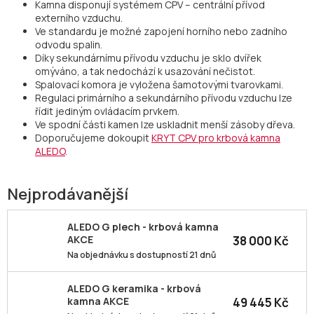
Kamna disponují systémem CPV – centrální přívod
externího vzduchu.
Ve standardu je možné zapojení horního nebo zadního
odvodu spalin.
Díky sekundárnímu přívodu vzduchu je sklo dvířek
omýváno, a tak nedochází k usazování nečistot.
Spalovací komora je vyložena šamotovými tvarovkami.
Regulaci primárního a sekundárního přívodu vzduchu lze
řídit jediným ovládacím prvkem.
Ve spodní části kamen lze uskladnit menší zásoby dřeva.
Doporučujeme dokoupit
KRYT CPV pro krbová kamna
ALEDO
.
Nejprodávanější
ALEDO G plech - krbová kamna
38 000 Kč
AKCE
Na objednávku s dostupností 21 dnů
ALEDO G keramika - krbová
49 445 Kč
kamna AKCE