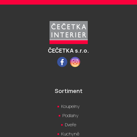
Z
á
p
a
t
í
ČEČETKA s.r.o.
Facebook
Instagram
Sortiment
Koupelny
Podlahy
Dveře
Kuchyně