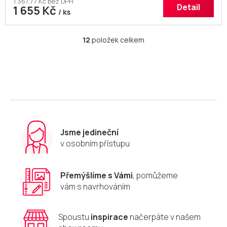
1 367,77 Kč bez DPH
Detail
1 655 Kč
/ ks
12
položek celkem
O
v
l
á
d
a
c
í
p
r
Jsme jedineční
v
v osobním přístupu
k
y
v
Přemýšlíme s Vámi
, pomůžeme
ý
vám s navrhováním
p
i
s
u
Spoustu
inspirace
načerpáte v našem