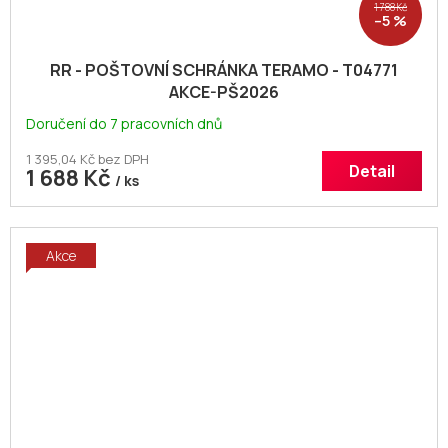
1 788 Kč
–5 %
RR - POŠTOVNÍ SCHRÁNKA TERAMO - T04771
AKCE-PŠ2026
Doručení do 7 pracovních dnů
1 395,04 Kč bez DPH
Detail
1 688 Kč
/ ks
Akce