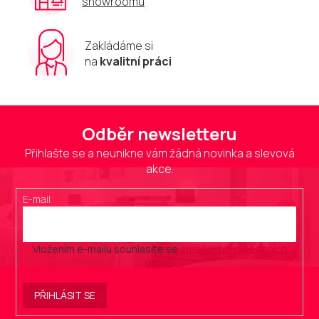
showroomu
Zakládáme si
na
kvalitní práci
Odběr newsletteru
Přihlašte se a neunikne vám žádná novinka a slevová
akce.
E-mail
Vložením e-mailu souhlasíte se
zpracováním osobních
údajů
.
PŘIHLÁSIT SE