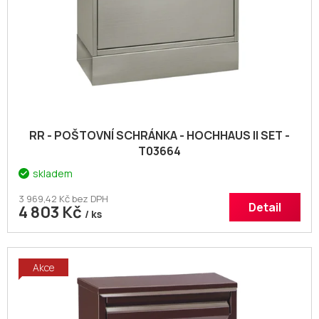
d
u
k
t
ů
RR - POŠTOVNÍ SCHRÁNKA - HOCHHAUS II SET -
T03664
skladem
3 969,42 Kč bez DPH
Detail
4 803 Kč
/ ks
Akce