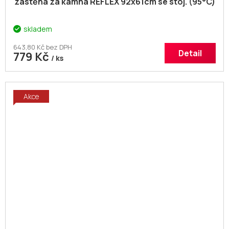
zástěna za kamna REFLEX 92x61cm se stoj. (95°C)
skladem
643,80 Kč bez DPH
Detail
779 Kč
/ ks
Akce