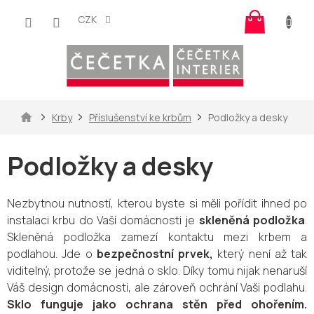
Přejít
Nákup
na
CZK
košík
obsah
Domů
Krby
Příslušenství ke krbům
Podložky a desky
Podložky a desky
Nezbytnou nutností, kterou byste si měli pořídit ihned po
instalaci krbu do Vaší domácnosti je
skleněná podložka
.
Skleněná podložka zamezí kontaktu mezi krbem a
podlahou. Jde o
bezpečnostní prvek,
který není až tak
viditelný, protože se jedná o sklo. Díky tomu nijak nenaruší
Váš design domácnosti, ale zároveň ochrání Vaši podlahu.
Sklo funguje jako ochrana stěn před ohořením.