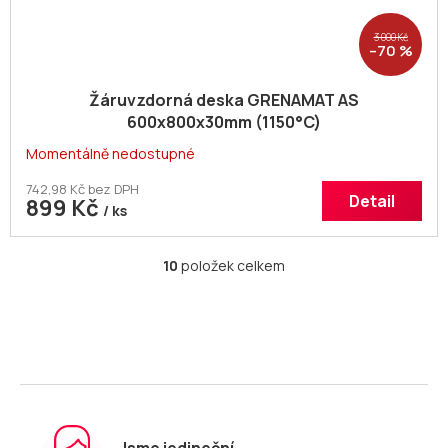
3 000 Kč
–70 %
Žáruvzdorná deska GRENAMAT AS
600x800x30mm (1150°C)
Momentálně nedostupné
742,98 Kč bez DPH
Detail
899 Kč
/ ks
10
položek celkem
O
v
l
á
d
a
c
í
p
r
Jsme jedineční