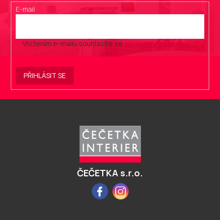
E-mail
Vložením e-mailu souhlasíte se
zpracováním osobních
údajů
.
PŘIHLÁSIT SE
Z
á
p
a
t
í
ČEČETKA s.r.o.
Facebook
Instagram