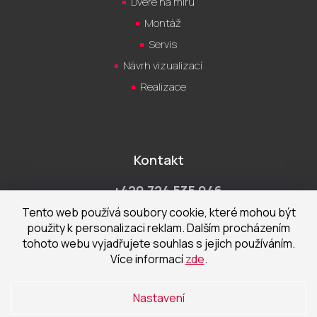
Dveře na míru
Montáž
Servis
Návrh vizualizací
Realizace
Kontakt
+420 724 535 046
Po-Pá 9:00 - 18:00 hod
Tento web používá soubory cookie, které mohou být
použity k personalizaci reklam. Dalším procházením
obchod@cecetka.cz
tohoto webu vyjadřujete souhlas s jejich používáním.
Více informací
zde
.
Showroom a prodejna
U Staré trati 1652
Nastavení
370 01 České Budějovice