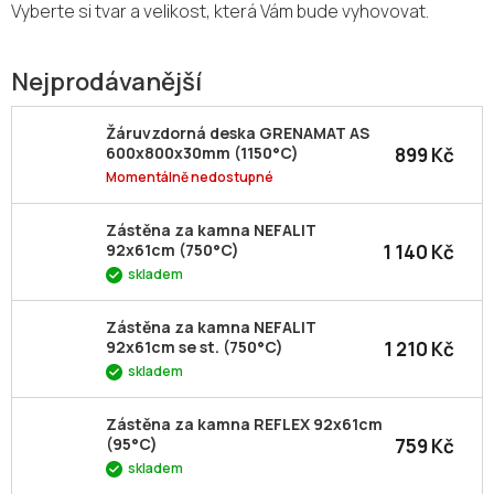
Vyberte si tvar a velikost, která Vám bude vyhovovat.
Nejprodávanější
Žáruvzdorná deska GRENAMAT AS
899 Kč
600x800x30mm (1150°C)
Momentálně nedostupné
Zástěna za kamna NEFALIT
1 140 Kč
92x61cm (750°C)
skladem
Zástěna za kamna NEFALIT
1 210 Kč
92x61cm se st. (750°C)
skladem
Zástěna za kamna REFLEX 92x61cm
759 Kč
(95°C)
skladem