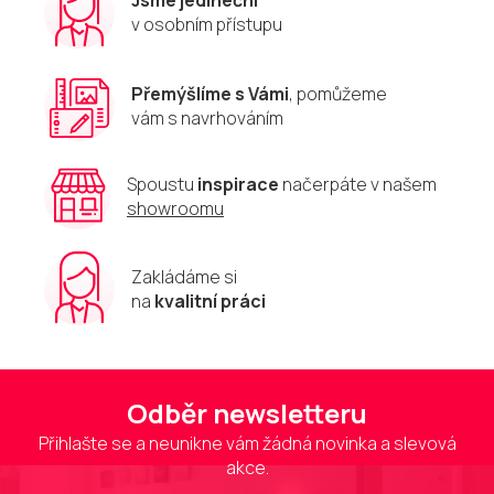
v
v osobním přístupu
k
y
v
Přemýšlíme s Vámi
, pomůžeme
ý
vám s navrhováním
p
i
s
u
Spoustu
inspirace
načerpáte v našem
showroomu
Zakládáme si
na
kvalitní práci
Odběr newsletteru
Přihlašte se a neunikne vám žádná novinka a slevová
akce.