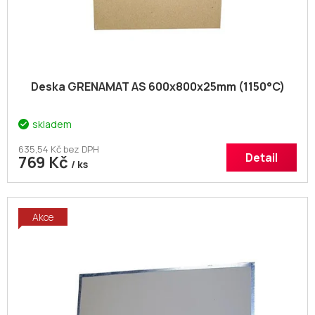
t
ů
Deska GRENAMAT AS 600x800x25mm (1150°C)
skladem
635,54 Kč bez DPH
Detail
769 Kč
/ ks
Akce