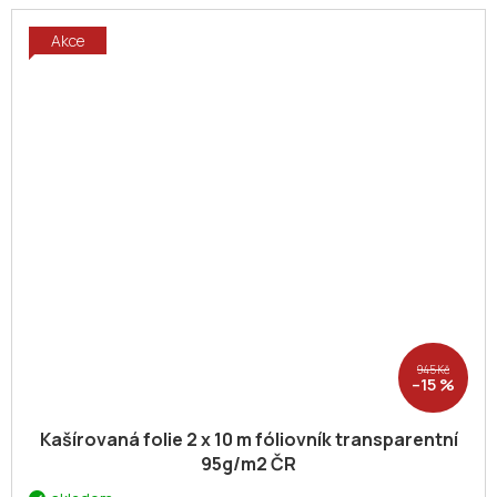
Akce
945 Kč
–15 %
Kašírovaná folie 2 x 10 m fóliovník transparentní
95g/m2 ČR