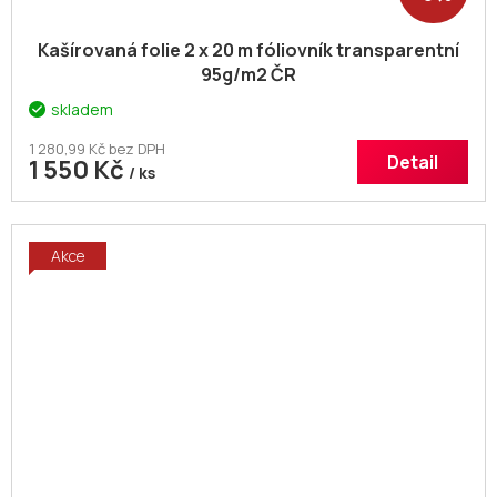
Kašírovaná folie 2 x 20 m fóliovník transparentní
95g/m2 ČR
skladem
1 280,99 Kč bez DPH
Detail
1 550 Kč
/ ks
Akce