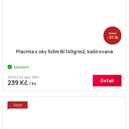
351 Kč
–31 %
Plachta s oky 3x5m BÍ 140g/m2, kašírovaná
skladem
197,52 Kč bez DPH
Detail
239 Kč
/ ks
Akce