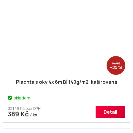
523 Kč
–25 %
Plachta s oky 4x 6m BÍ 140g/m2, kašírovaná
skladem
321,49 Kč bez DPH
Detail
389 Kč
/ ks