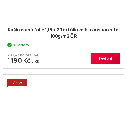
Kašírovaná folie 1,15 x 20 m fóliovník transparentní
100g/m2 ČR
skladem
983,47 Kč bez DPH
Detail
1 190 Kč
/ ks
Akce