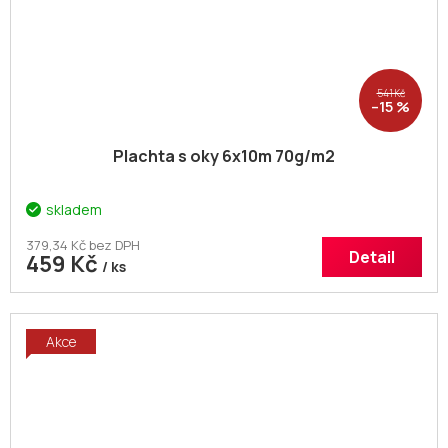
541 Kč
–15 %
Plachta s oky 6x10m 70g/m2
skladem
379,34 Kč bez DPH
Detail
459 Kč
/ ks
Akce