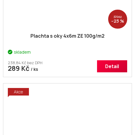
379 Kč
–23 %
Plachta s oky 4x6m ZE 100g/m2
skladem
238,84 Kč bez DPH
Detail
289 Kč
/ ks
Akce