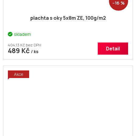
–16 %
plachta s oky 5x8m ZE, 100g/m2
skladem
404,13 Kč bez DPH
Detail
489 Kč
/ ks
Akce