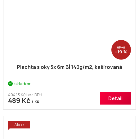
611 Kč
–19 %
Plachta s oky 5x 6m BÍ 140g/m2, kašírovaná
skladem
404,13 Kč bez DPH
Detail
489 Kč
/ ks
Akce