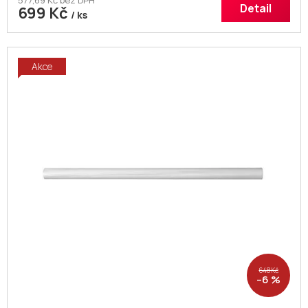
577,69 Kč bez DPH
Detail
699 Kč
/ ks
Akce
648 Kč
–6 %