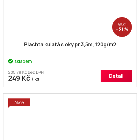
366 Kč
–31 %
Plachta kulatá s oky pr.3,5m, 120g/m2
skladem
205,79 Kč bez DPH
Detail
249 Kč
/ ks
Akce