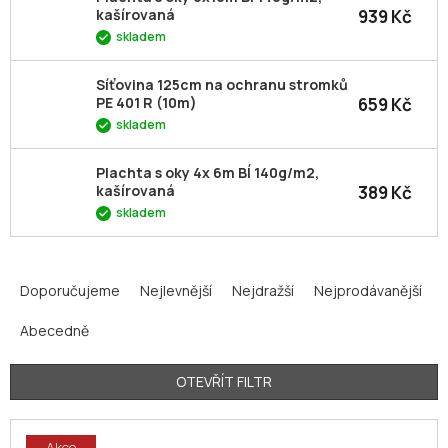
939 Kč
kašírovaná
skladem
Síťovina 125cm na ochranu stromků
659 Kč
PE 401 R (10m)
skladem
Plachta s oky 4x 6m BÍ 140g/m2,
389 Kč
kašírovaná
skladem
Ř
a
Doporučujeme
Nejlevnější
Nejdražší
Nejprodávanější
z
Abecedně
e
n
í
OTEVŘÍT FILTR
p
V
r
Akce