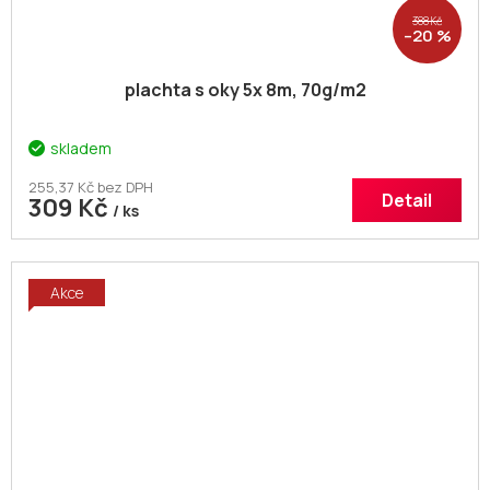
388 Kč
–20 %
plachta s oky 5x 8m, 70g/m2
skladem
255,37 Kč bez DPH
Detail
309 Kč
/ ks
Akce