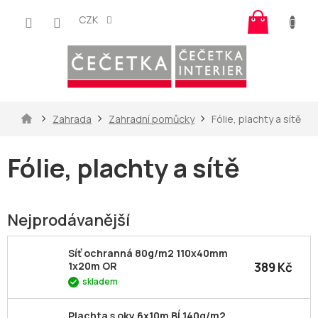
Přejít
Nákup
na
CZK
košík
obsah
Domů
Zahrada
Zahradní pomůcky
Fólie, plachty a sítě
Fólie, plachty a sítě
Nejprodávanější
Síť ochranná 80g/m2 110x40mm
389 Kč
1x20m OR
skladem
Plachta s oky 6x10m BÍ 140g/m2,