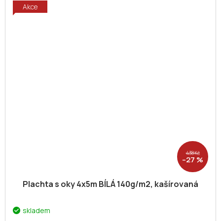
Akce
438 Kč
–27 %
Plachta s oky 4x5m BÍLÁ 140g/m2, kašírovaná
skladem