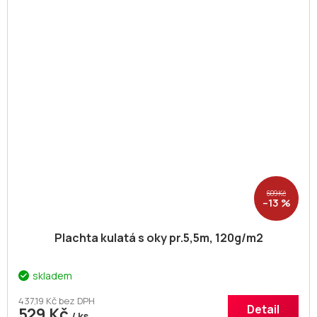
609 Kč
–13 %
Plachta kulatá s oky pr.5,5m, 120g/m2
skladem
437,19 Kč bez DPH
Detail
529 Kč
/ ks