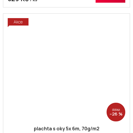
Akce
313 Kč
–26 %
plachta s oky 5x 6m, 70g/m2