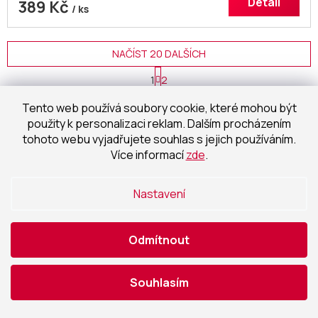
Detail
389 Kč
/ ks
NAČÍST 20 DALŠÍCH
S
1
2
t
O
r
44
položek celkem
v
Tento web používá soubory cookie, které mohou být
á
l
NAHORU
n
použity k personalizaci reklam. Dalším procházením
á
k
tohoto webu vyjadřujete souhlas s jejich používáním.
o
d
Více informací
zde
.
v
a
á
c
n
í
í
Nastavení
p
r
v
k
Odmítnout
y
Jsme jedineční
v
v osobním přístupu
ý
Souhlasím
p
i
Přemýšlíme s Vámi
, pomůžeme