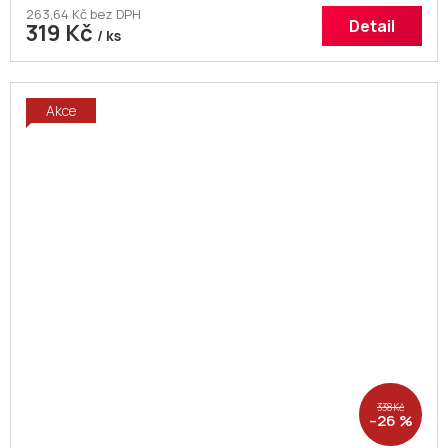
263,64 Kč bez DPH
Detail
319 Kč
/ ks
Akce
338 Kč
–26 %