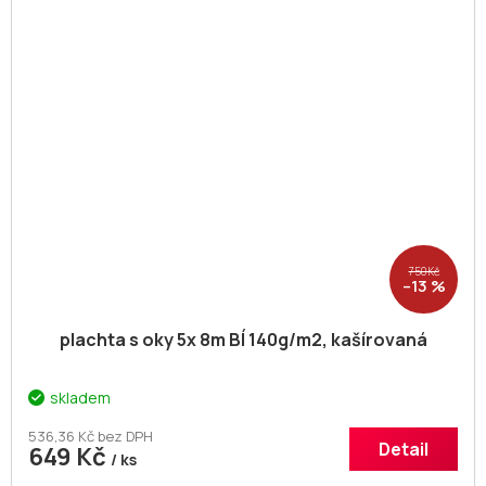
750 Kč
–13 %
plachta s oky 5x 8m BÍ 140g/m2, kašírovaná
skladem
536,36 Kč bez DPH
Detail
649 Kč
/ ks