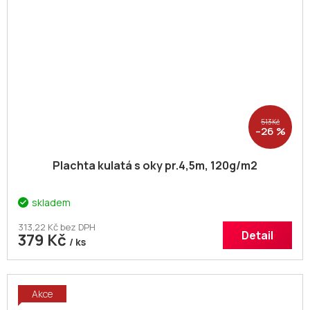
513 Kč
–26 %
Plachta kulatá s oky pr.4,5m, 120g/m2
skladem
313,22 Kč bez DPH
Detail
379 Kč
/ ks
Akce