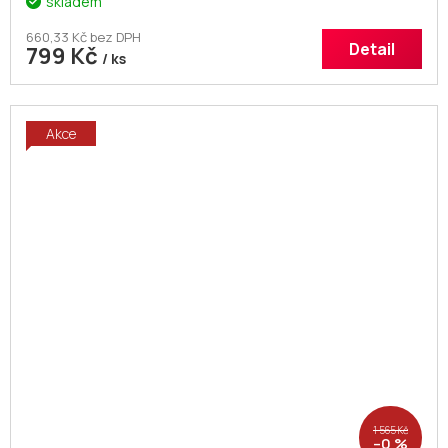
skladem
660,33 Kč bez DPH
Detail
799 Kč
/ ks
Akce
1 565 Kč
–0 %