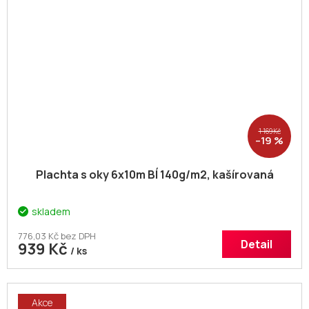
1 169 Kč
–19 %
Plachta s oky 6x10m BÍ 140g/m2, kašírovaná
skladem
776,03 Kč bez DPH
Detail
939 Kč
/ ks
Akce