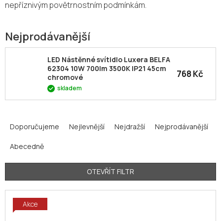
nepříznivým povětrnostním podmínkám.
Nejprodávanější
LED Nástěnné svítidlo Luxera BELFA
62304 10W 700lm 3500K IP21 45cm
768 Kč
chromové
skladem
Ř
a
Doporučujeme
Nejlevnější
Nejdražší
Nejprodávanější
z
Abecedně
e
n
í
OTEVŘÍT FILTR
p
V
r
Akce
ý
o
p