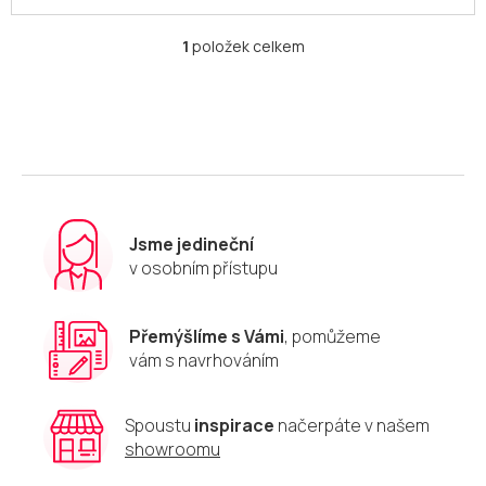
1
položek celkem
O
v
l
á
d
a
c
í
p
r
Jsme jedineční
v
v osobním přístupu
k
y
v
Přemýšlíme s Vámi
, pomůžeme
ý
vám s navrhováním
p
i
s
u
Spoustu
inspirace
načerpáte v našem
showroomu