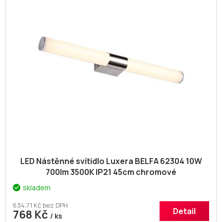
d
i
u
s
k
p
t
r
ů
o
d
u
k
t
ů
LED Nástěnné svítidlo Luxera BELFA 62304 10W
700lm 3500K IP21 45cm chromové
skladem
634,71 Kč bez DPH
Detail
768 Kč
/ ks