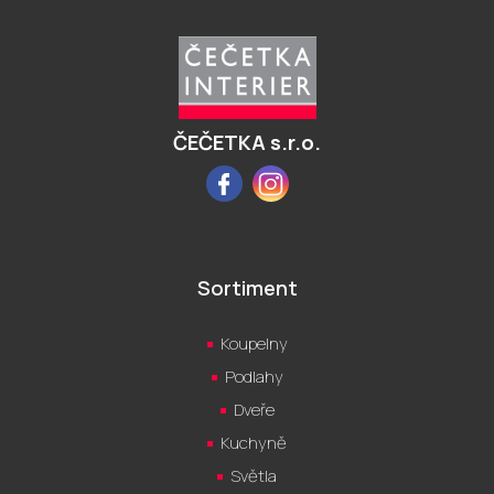
á
p
a
t
í
ČEČETKA s.r.o.
Facebook
Instagram
Sortiment
Koupelny
Podlahy
Dveře
Kuchyně
Světla