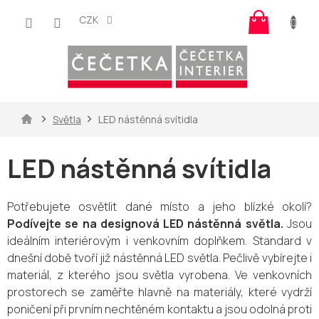
Přejít
Nákup
na
CZK
košík
obsah
Domů
Světla
LED nástěnná svítidla
LED nástěnná svítidla
Potřebujete osvětlit dané místo a jeho blízké okolí?
Podívejte se na designová LED nástěnná světla.
Jsou
ideálním interiérovým i venkovním doplňkem. Standard v
dnešní době tvoří již nástěnná LED světla. Pečlivě vybírejte i
materiál, z kterého jsou světla vyrobena. Ve venkovních
prostorech se zaměřte hlavně na materiály, které vydrží
poničení při prvním nechtěném kontaktu a jsou odolná proti