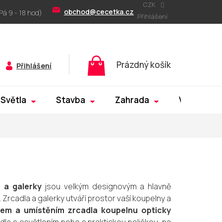
CZK
obchod@cecetka.cz
Přihlášení
Nákupní
Prázdný košík
Přihlášení
košík
Světla
Stavba
Zahrada
Výprodej
 a galerky
jsou velkým designovým a hlavně
Zrcadla a galerky utváří prostor vaší koupelny a
em a umístěním zrcadla koupelnu opticky