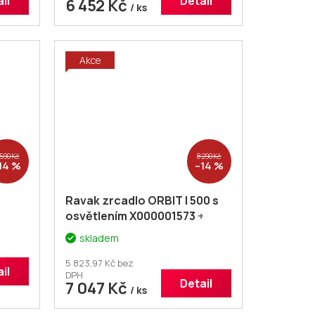
il
Detail
6 452 Kč
/ ks
Akce
 590 Kč
8 290 Kč
14 %
–14 %
Ravak zrcadlo ORBIT I 500 s
osvětlením X000001573
+
voucher# Dodatečná sleva
skladem
:
5% kód: KOUPELNA
5 823,97 Kč bez
il
DPH
Detail
7 047 Kč
/ ks