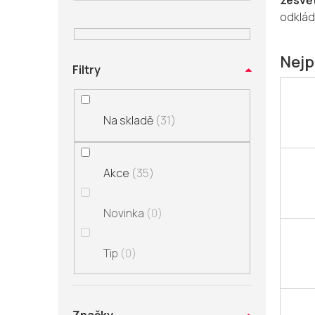
zesvět
n
odkládá
í
p
a
Nejp
Filtry
n
e
l
Na skladě
31
Akce
35
Novinka
0
Tip
0