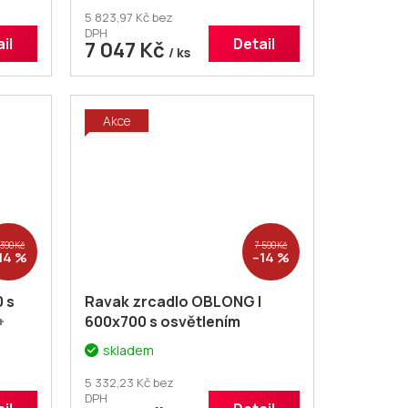
5 823,97 Kč bez
DPH
il
Detail
7 047 Kč
/ ks
Akce
 390 Kč
7 590 Kč
14 %
–14 %
 s
Ravak zrcadlo OBLONG I
+
600x700 s osvětlením
eva
X000001562
+ voucher#
skladem
Dodatečná sleva 5% kód:
KOUPELNA
5 332,23 Kč bez
DPH