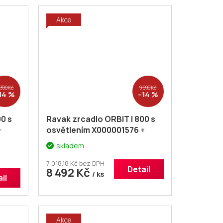
Akce
 390 Kč
9 990 Kč
14 %
–14 %
0 s
Ravak zrcadlo ORBIT I 800 s
+
osvětlením X000001576
+
eva
voucher# Dodatečná sleva
skladem
5% kód: KOUPELNA
7 018,18 Kč bez DPH
Detail
8 492 Kč
/ ks
il
Akce