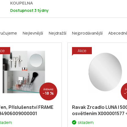
KOUPELNA
Dostupnost 3 týdny
ručujeme
Nejlevnější
Nejdražší
Nejprodávanější
Abecedn
kce
Akce
3 004 Kč
7
–18 %
–
en, Příslušenství FRAME
Ravak Zrcadlo LUNA I 500
 H4906009000001
osvětlením X000001577
voucher# Dodatečná sl
kladem
skladem
5% kód: KOUPELNA