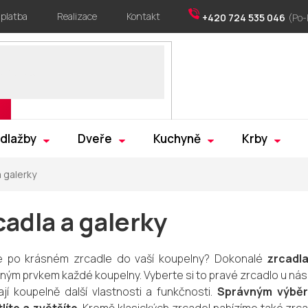
 platba
Realizace
Kontakt
+420 724 535 046
 dlažby
Dveře
Kuchyně
Krby
a galerky
cadla a galerky
e po krásném zrcadle do vaší koupelny? Dokonalé
zrcadla
ným prvkem každé koupelny. Vyberte si to pravé zrcadlo u nás. 
jí koupelně další vlastnosti a funkčnosti.
Správným výběr