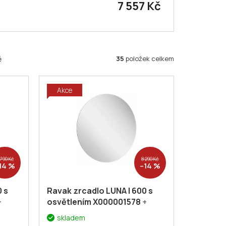
7 557 Kč
35
položek celkem
ě
Akce
 790 Kč
8 290 Kč
14 %
–14 %
 s
Ravak zrcadlo LUNA I 600 s
+
osvětlením X000001578
+
eva
voucher# Dodatečná sleva
skladem
5% kód: KOUPELNA