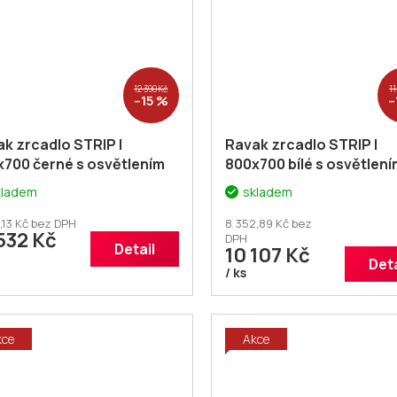
12 390 Kč
11
–15 %
–
k zrcadlo STRIP I
Ravak zrcadlo STRIP I
700 černé s osvětlením
800x700 bílé s osvětlení
0001570
+ voucher#
X000001567
+ voucher#
kladem
skladem
atečná sleva 5% kód:
Dodatečná sleva 5% kód
PELNA
KOUPELNA
,13 Kč bez DPH
8 352,89 Kč bez
532 Kč
DPH
Detail
10 107 Kč
Deta
/ ks
kce
Akce