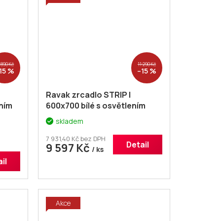
 890 Kč
11 290 Kč
15 %
–15 %
Ravak zrcadlo STRIP I
ním
600x700 bílé s osvětlením
X000001566
+ voucher#
skladem
:
Dodatečná sleva 5% kód:
KOUPELNA
7 931,40 Kč bez DPH
Detail
9 597 Kč
/ ks
il
Akce