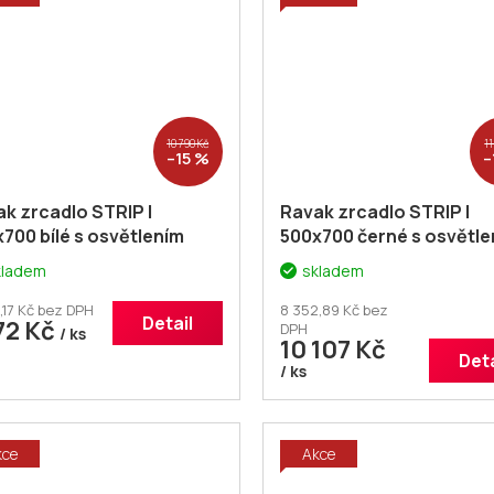
10 790 Kč
11
–15 %
–
k zrcadlo STRIP I
Ravak zrcadlo STRIP I
700 bílé s osvětlením
500x700 černé s osvětle
0001565
+ voucher#
X000001569
+ voucher#
kladem
skladem
atečná sleva 5% kód:
Dodatečná sleva 5% kód
PELNA
KOUPELNA
,17 Kč bez DPH
8 352,89 Kč bez
Detail
72 Kč
DPH
/ ks
10 107 Kč
Deta
/ ks
kce
Akce