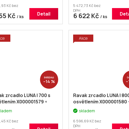
,93 Kč bez
5 472,73 Kč bez
DPH
Detail
Deta
455 Kč
6 622 Kč
/ ks
/ ks
kce
Akce
8 890 Kč
9
–14 %
–
k zrcadlo LUNA I 700 s
Ravak zrcadlo LUNA I 800
ětlením X000001579
+
osvětlením X000001580
cher# Dodatečná sleva
voucher# Dodatečná sl
kladem
skladem
kód: KOUPELNA
5% kód: KOUPELNA
,45 Kč bez
6 596,69 Kč bez
DPH