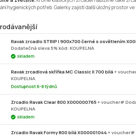
líte a zvětšíte.
Kromě klasických zrcadel nabízíme také zrcad
ní hygienických potřeb. Galerky zajistí další úložný prostor ve
rodávanější
Ravak zrcadlo STRIP I 900x700 černé s osvětlením X
Dodatečná sleva 5% kód: KOUPELNA
skladem
Ravak zrcadlová skříňka MC Classic II 700 bílá
+ vouche
KOUPELNA
Dostupnost 6-8 týdnů
Zrcadlo Ravak Clear 800 X000000765
+ voucher# Doda
KOUPELNA
skladem
Zrcadlo Ravak Formy 800 bílá X000001044
+ voucher# 