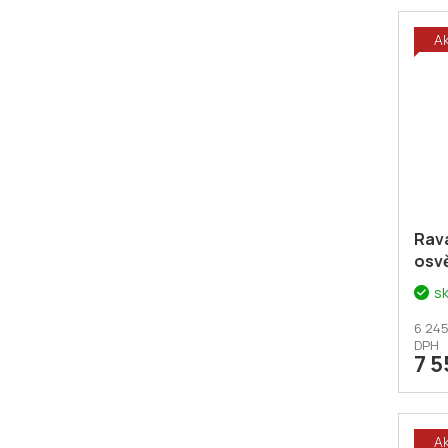
A
Rava
osv
vou
s
5% 
6 245
DPH
7 5
A