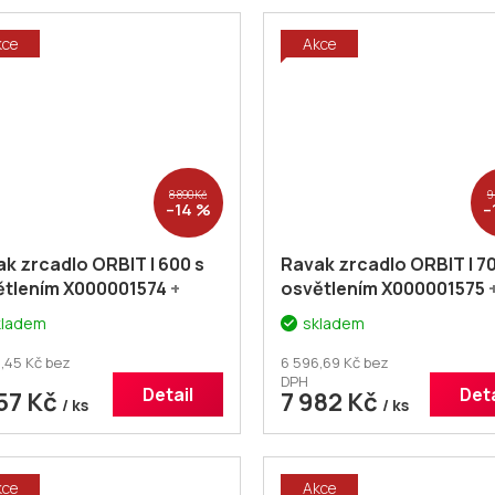
kce
Akce
8 890 Kč
9
–14 %
–
k zrcadlo ORBIT I 600 s
Ravak zrcadlo ORBIT I 70
ětlením X000001574
+
osvětlením X000001575
cher# Dodatečná sleva
voucher# Dodatečná sl
kladem
skladem
kód: KOUPELNA
5% kód: KOUPELNA
,45 Kč bez
6 596,69 Kč bez
DPH
Detail
Deta
57 Kč
7 982 Kč
/ ks
/ ks
kce
Akce