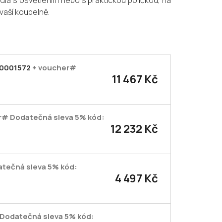
la s osvětlením nebo s praktickou poličkou, na
 vaší koupelně.
000001572
+ voucher#
11 467 Kč
r# Dodatečná sleva 5% kód:
12 232 Kč
tečná sleva 5% kód:
4 497 Kč
Dodatečná sleva 5% kód: