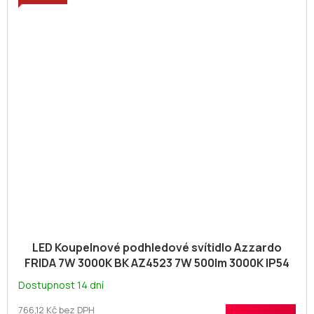
LED Koupelnové podhledové svítidlo Azzardo
FRIDA 7W 3000K BK AZ4523 7W 500lm 3000K IP54
8,5cm černé
Dostupnost 14 dní
766,12 Kč bez DPH