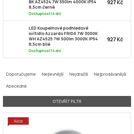
927 Kč
BK AZ4524 7W 550lm 4000K IP54
8,5cm černé
Dostupnost 14 dní
LED Koupelnové podhledové
svítidlo Azzardo FRIDA 7W 3000K
927 Kč
WH AZ4525 7W 500lm 3000K IP54
8,5cm bílé
Dostupnost 14 dní
Ř
a
Doporučujeme
Nejlevnější
Nejdražší
Nejprodávanější
z
Abecedně
e
n
í
OTEVŘÍT FILTR
p
V
r
Akce
ý
o
p
d