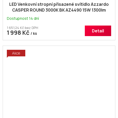
LED Venkovní stropní přisazené svítidlo Azzardo
CASPER ROUND 3000K BK AZ4490 15W 1300lm
3000K IP54 2
Dostupnost 14 dní
1 651,24 Kč bez DPH
Detail
1 998 Kč
/ ks
Akce