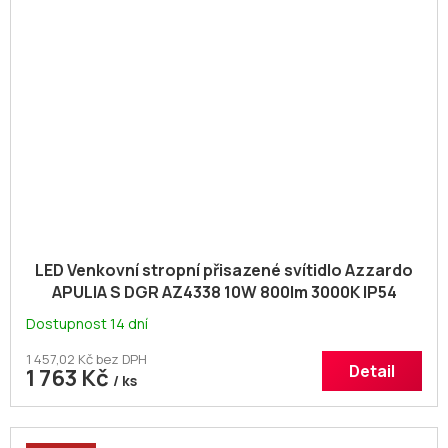
LED Venkovní stropní přisazené svítidlo Azzardo
APULIA S DGR AZ4338 10W 800lm 3000K IP54
10,8cm hran
Dostupnost 14 dní
1 457,02 Kč bez DPH
Detail
1 763 Kč
/ ks