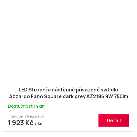
LED Stropní a nástěnné přisazené svítidlo
Azzardo Fano Square dark grey AZ2186 9W 750lm
3000K IP54 22cm hranaté tmavě šedé
Dostupnost 14 dní
1 589,26 Kč bez DPH
Detail
1 923 Kč
/ ks