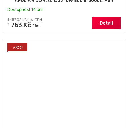
APULIA R DGR AZ4335 10W 800lm 3000K IP54
10,8cm kula
Dostupnost 14 dní
1 457,02 Kč bez DPH
Detail
1 763 Kč
/ ks
Akce