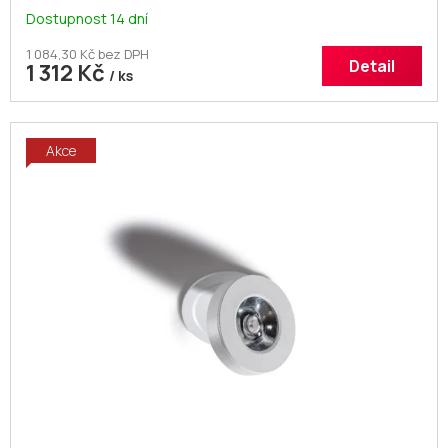
IP54 10cm čern
Dostupnost 14 dní
1 084,30 Kč bez DPH
Detail
1 312 Kč
/ ks
Akce