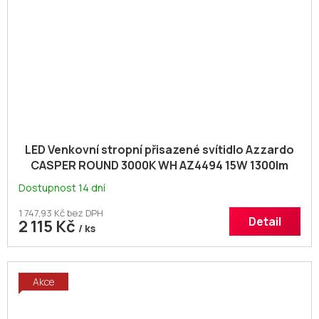
LED Venkovní stropní přisazené svítidlo Azzardo
CASPER ROUND 3000K WH AZ4494 15W 1300lm
3000K IP54 2
Dostupnost 14 dní
1 747,93 Kč bez DPH
Detail
2 115 Kč
/ ks
Akce