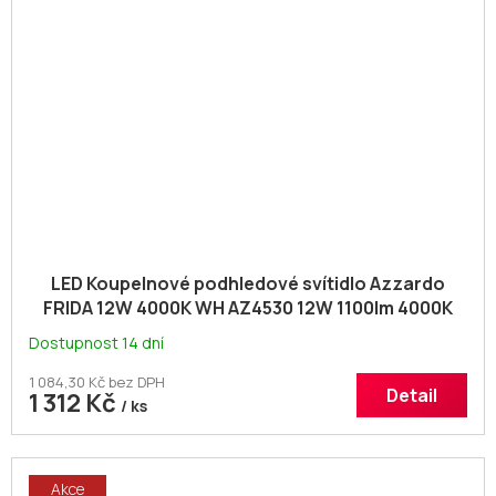
LED Koupelnové podhledové svítidlo Azzardo
FRIDA 12W 4000K WH AZ4530 12W 1100lm 4000K
IP54 10cm bílé
Dostupnost 14 dní
1 084,30 Kč bez DPH
Detail
1 312 Kč
/ ks
Akce