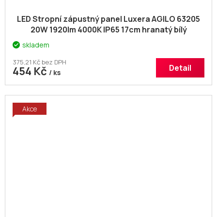
LED Stropní zápustný panel Luxera AGILO 63205
20W 1920lm 4000K IP65 17cm hranatý bílý
skladem
375,21 Kč bez DPH
Detail
454 Kč
/ ks
Akce