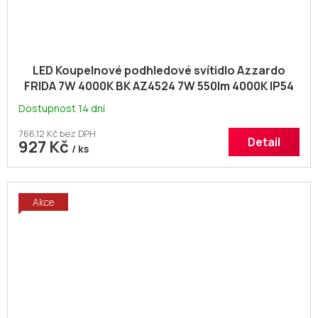
LED Koupelnové podhledové svítidlo Azzardo
FRIDA 7W 4000K BK AZ4524 7W 550lm 4000K IP54
8,5cm černé
Dostupnost 14 dní
766,12 Kč bez DPH
Detail
927 Kč
/ ks
Akce