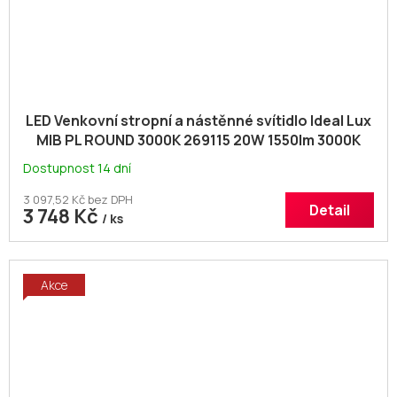
LED Venkovní stropní a nástěnné svítidlo Ideal Lux
MIB PL ROUND 3000K 269115 20W 1550lm 3000K
IP65 30cm kulaté bílé
Dostupnost 14 dní
3 097,52 Kč bez DPH
Detail
3 748 Kč
/ ks
Akce