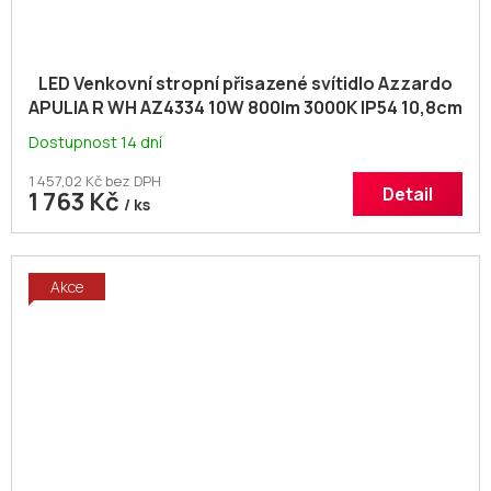
LED Venkovní stropní přisazené svítidlo Azzardo
APULIA R WH AZ4334 10W 800lm 3000K IP54 10,8cm
kulat
Dostupnost 14 dní
1 457,02 Kč bez DPH
Detail
1 763 Kč
/ ks
Akce