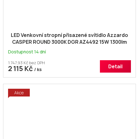
LED Venkovní stropní přisazené svítidlo Azzardo
CASPER ROUND 3000K DGR AZ4492 15W 1300lm
3000K IP54
Dostupnost 14 dní
1 747,93 Kč bez DPH
Detail
2 115 Kč
/ ks
Akce