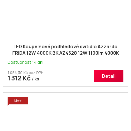
LED Koupelnové podhledové svítidlo Azzardo
FRIDA 12W 4000K BK AZ4528 12W 1100lm 4000K
IP54 10cm čern
Dostupnost 14 dní
1 084,30 Kč bez DPH
Detail
1 312 Kč
/ ks
Akce