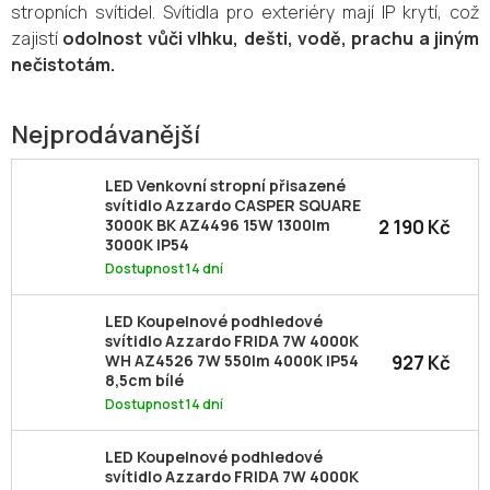
stropních svítidel. Svítidla pro exteriéry mají IP krytí, což
zajistí
odolnost vůči vlhku, dešti, vodě, prachu a jiným
nečistotám.
Nejprodávanější
LED Venkovní stropní přisazené
svítidlo Azzardo CASPER SQUARE
2 190 Kč
3000K BK AZ4496 15W 1300lm
3000K IP54
Dostupnost 14 dní
LED Koupelnové podhledové
svítidlo Azzardo FRIDA 7W 4000K
927 Kč
WH AZ4526 7W 550lm 4000K IP54
8,5cm bílé
Dostupnost 14 dní
LED Koupelnové podhledové
svítidlo Azzardo FRIDA 7W 4000K