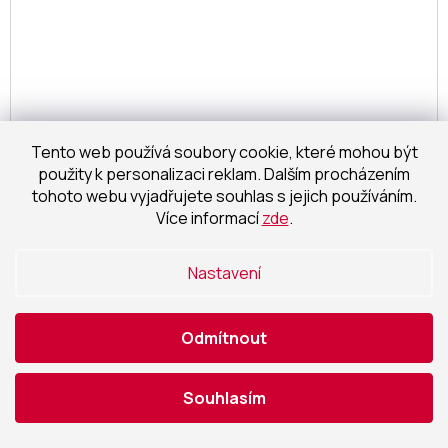
Tento web používá soubory cookie, které mohou být
použity k personalizaci reklam. Dalším procházením
tohoto webu vyjadřujete souhlas s jejich používáním.
Více informací
zde
.
Nastavení
LED Venkovní stropní přisazené svítidlo Azzardo
CASPER ROUND 4000K BK AZ4491 15W 1300lm
Odmítnout
4000K IP54 2
Dostupnost 14 dní
Souhlasím
1 651,24 Kč bez DPH
Detail
1 998 Kč
/ ks