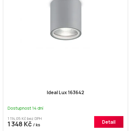
i
u
s
k
p
t
r
ů
o
d
u
k
t
ů
Ideal Lux 163642
Dostupnost 14 dní
1 114,05 Kč bez DPH
Detail
1 348 Kč
/ ks