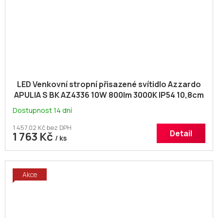
LED Venkovní stropní přisazené svítidlo Azzardo
APULIA S BK AZ4336 10W 800lm 3000K IP54 10,8cm
hrana
Dostupnost 14 dní
1 457,02 Kč bez DPH
Detail
1 763 Kč
/ ks
Akce