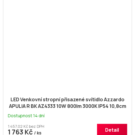
LED Venkovní stropní přisazené svítidlo Azzardo
APULIA R BK AZ4333 10W 800lm 3000K IP54 10,8cm
kulat
Dostupnost 14 dní
1 457,02 Kč bez DPH
Detail
1 763 Kč
/ ks