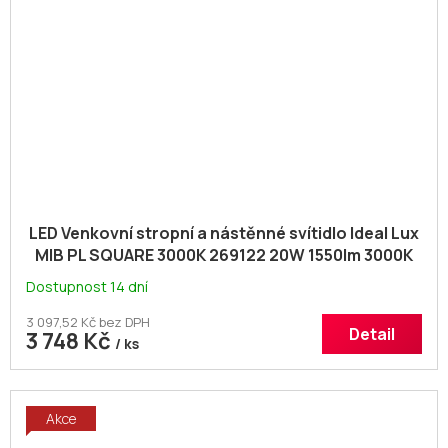
LED Venkovní stropní a nástěnné svítidlo Ideal Lux
MIB PL SQUARE 3000K 269122 20W 1550lm 3000K
IP65 30cm čtvercové bílé
Dostupnost 14 dní
3 097,52 Kč bez DPH
Detail
3 748 Kč
/ ks
Akce