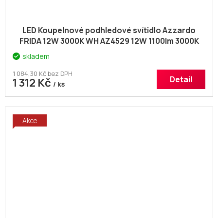
LED Koupelnové podhledové svítidlo Azzardo
FRIDA 12W 3000K WH AZ4529 12W 1100lm 3000K
IP54 10cm bílé
skladem
1 084,30 Kč bez DPH
Detail
1 312 Kč
/ ks
Akce