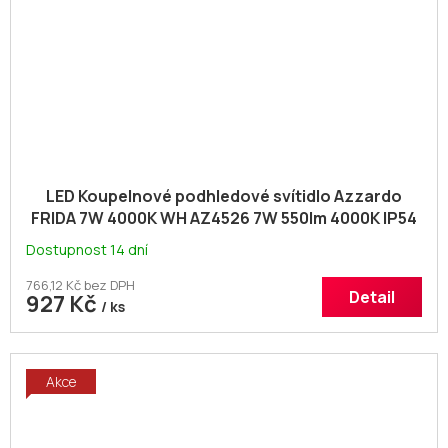
LED Koupelnové podhledové svítidlo Azzardo
FRIDA 7W 4000K WH AZ4526 7W 550lm 4000K IP54
8,5cm bílé
Dostupnost 14 dní
766,12 Kč bez DPH
Detail
927 Kč
/ ks
Akce