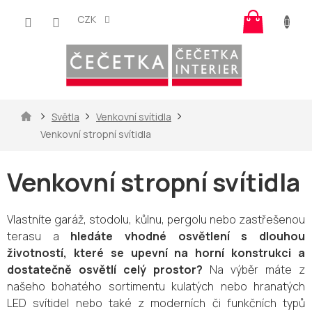
Přejít
Nákup
na
CZK
košík
obsah
Domů
Světla
Venkovní svítidla
Venkovní stropní svítidla
Venkovní stropní svítidla
Vlastníte garáž, stodolu, kůlnu, pergolu nebo zastřešenou
terasu a
hledáte vhodné osvětlení s dlouhou
životností, které se upevní na horní konstrukci a
dostatečně osvětlí celý prostor?
Na výběr máte z
našeho bohatého sortimentu kulatých nebo hranatých
LED svítidel nebo také z moderních či funkčních typů