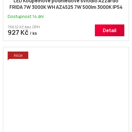
LED Koupelnové podhledové svítidlo Azzardo
FRIDA 7W 3000K WH AZ4525 7W 500lm 3000K IP54
8,5cm bílé
Dostupnost 14 dní
766,12 Kč bez DPH
Detail
927 Kč
/ ks
Akce