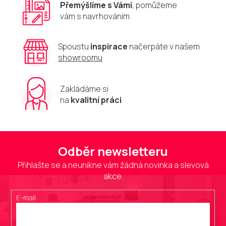
Přemýšlíme s Vámi
, pomůžeme
ý
vám s navrhováním
p
i
s
u
Spoustu
inspirace
načerpáte v našem
showroomu
Zakládáme si
na
kvalitní práci
Odběr newsletteru
Přihlašte se a neunikne vám žádná novinka a slevová
akce.
E-mail