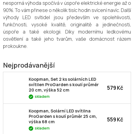
nesporná výhoda spočívá v úspoře elektrické energie až o
90%. To vám přinese o několik tisíc hodin svícení navíc. Další
výhody LED svítidel jsou především ve spolehlivosti,
funkčnosti, vysoké kvalitě, originalitě a jedinečnosti,
úspoře a také ekologii. Díky modernímu ledkovému
osvětlení a také jeho tvarům, vaše domácnost rázem
prokoukne.
Nejprodávanější
Koopman, Set 2 ks solárních LED
svítilen ProGarden s koulí průměr
579 Kč
20 cm, výška 52 cm
skladem
Koopman, Solární LED svítilna
ProGarden s koulí průměr 25 cm,
559 Kč
výška 68 cm
skladem