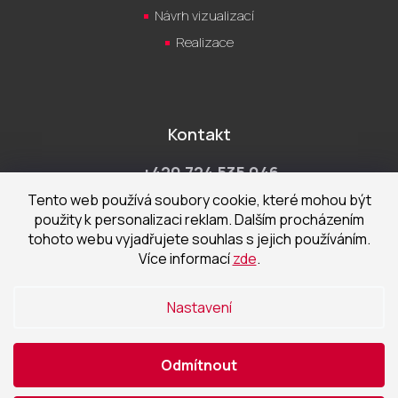
Návrh vizualizací
Realizace
Kontakt
+420 724 535 046
Po-Pá 9:00 - 18:00 hod
Tento web používá soubory cookie, které mohou být
použity k personalizaci reklam. Dalším procházením
obchod@cecetka.cz
tohoto webu vyjadřujete souhlas s jejich používáním.
Více informací
zde
.
Showroom a prodejna
U Staré trati 1652
Nastavení
370 01 České Budějovice
Odmítnout
Vytvořil Shoptet
|
Nakódoval eshopGuru