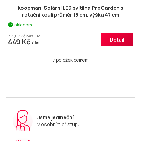
Koopman, Solární LED svítilna ProGarden s
rotační koulí průměr 15 cm, výška 47 cm
skladem
371,07 Kč bez DPH
Detail
449 Kč
/ ks
7
položek celkem
O
v
l
á
d
a
c
í
p
r
Jsme jedineční
v
v osobním přístupu
k
y
v