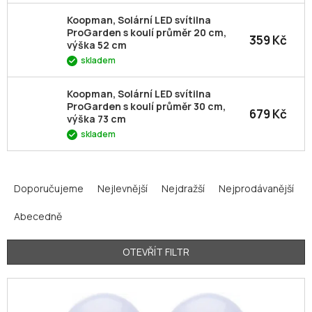
Koopman, Solární LED svítilna
ProGarden s koulí průměr 20 cm,
359 Kč
výška 52 cm
skladem
Koopman, Solární LED svítilna
ProGarden s koulí průměr 30 cm,
679 Kč
výška 73 cm
skladem
Ř
a
Doporučujeme
Nejlevnější
Nejdražší
Nejprodávanější
z
Abecedně
e
n
í
OTEVŘÍT FILTR
p
V
r
ý
o