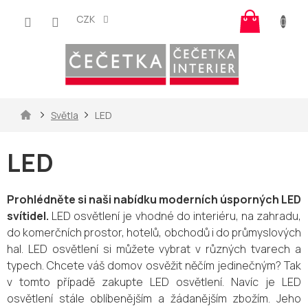
Přejít
Nákup
na
CZK
košík
obsah
Domů
Světla
LED
LED
Prohlédněte si naši nabídku moderních úsporných LED
svítidel.
LED osvětlení je vhodné do interiéru, na zahradu,
do komerčních prostor, hotelů, obchodů i do průmyslových
hal. LED osvětlení si můžete vybrat v různých tvarech a
typech. Chcete váš domov osvěžit něčím jedinečným? Tak
v tomto případě zakupte LED osvětlení. Navíc je LED
osvětlení stále oblíbenějším a žádanějším zbožím. Jeho