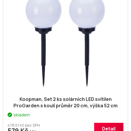
p
d
i
u
s
k
p
t
r
ů
o
d
u
k
t
ů
Koopman, Set 2 ks solárních LED svítilen
ProGarden s koulí průměr 20 cm, výška 52 cm
skladem
478,51 Kč bez DPH
Detail
579 Kč