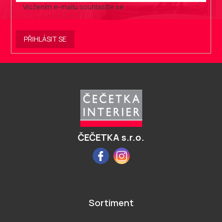
Vložením e-mailu souhlasíte se
zpracováním osobních
údajů
.
PŘIHLÁSIT SE
Z
á
p
a
t
í
ČEČETKA s.r.o.
Facebook
Instagram
Sortiment