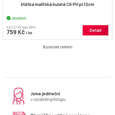
štětka malířská kulatá C6 PH pr.12cm
skladem
627,27 Kč bez DPH
Detail
759 Kč
/ ks
3
položek celkem
O
v
l
á
d
a
c
í
p
r
Jsme jedineční
v
v osobním přístupu
k
y
v