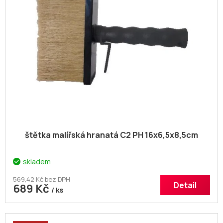
p
t
r
ů
o
d
u
k
t
ů
štětka malířská hranatá C2 PH 16x6,5x8,5cm
skladem
569,42 Kč bez DPH
Detail
689 Kč
/ ks