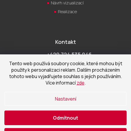
Návrh vizualizací
Realizace
Kontakt
+420 724 535 046
Po-Pá 9:00 - 18:00 hod
Tento web používá soubory cookie, které mohou být
použity k personalizaci reklam. Dalším procházením
obchod@cecetka.cz
tohoto webu vyjadřujete souhlas s jejich používáním.
Více informací
zde
.
Showroom a prodejna
U Staré trati 1652
Nastavení
370 01 České Budějovice
Odmítnout
Vytvořil Shoptet
|
Nakódoval eshopGuru