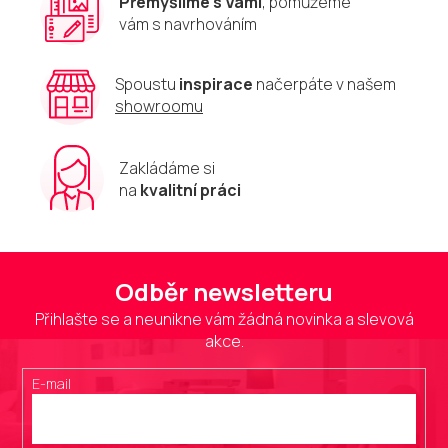
Přemýšlíme s Vámi
, pomůžeme
ý
vám s navrhováním
p
i
s
u
Spoustu
inspirace
načerpáte v našem
showroomu
Zakládáme si
na
kvalitní práci
Odběr newsletteru
Přihlašte se a neunikne vám žádná novinka a slevová
akce.
E-mail