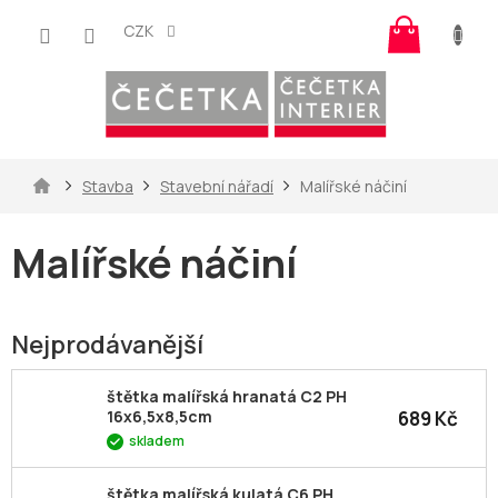
Přejít
Nákup
na
CZK
košík
obsah
Domů
Stavba
Stavební nářadí
Malířské náčiní
Malířské náčiní
Nejprodávanější
štětka malířská hranatá C2 PH
689 Kč
16x6,5x8,5cm
skladem
štětka malířská kulatá C6 PH