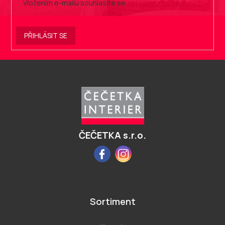
Vložením e-mailu souhlasíte se
zpracováním osobních
údajů
.
PŘIHLÁSIT SE
Z
á
p
a
t
í
ČEČETKA s.r.o.
Facebook
Instagram
Sortiment