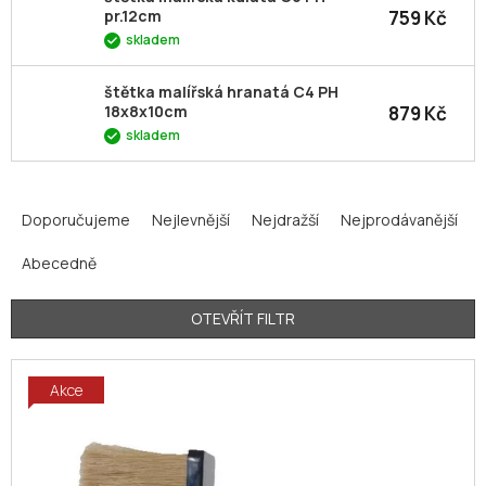
759 Kč
pr.12cm
skladem
štětka malířská hranatá C4 PH
879 Kč
18x8x10cm
skladem
Ř
a
Doporučujeme
Nejlevnější
Nejdražší
Nejprodávanější
z
Abecedně
e
n
í
OTEVŘÍT FILTR
p
V
r
Akce
ý
o
p
d
i
u
s
k