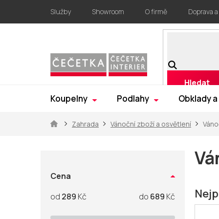
Přejít
Služby
Showroom
O firmě
Doprava a
na
obsah
Hledat
Koupelny
Podlahy
Obklady a
Domů
Zahrada
Vánoční zboží a osvětlení
Váno
P
o
Vá
s
t
Cena
r
Nejp
289
Kč
689
Kč
a
n