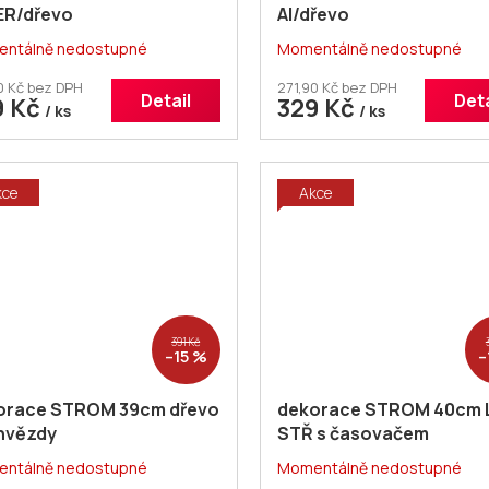
ER/dřevo
Al/dřevo
ntálně nedostupné
Momentálně nedostupné
0 Kč bez DPH
271,90 Kč bez DPH
Detail
Deta
9 Kč
329 Kč
/ ks
/ ks
kce
Akce
391 Kč
–15 %
–
orace STROM 39cm dřevo
dekorace STROM 40cm 
 hvězdy
STŘ s časovačem
ntálně nedostupné
Momentálně nedostupné