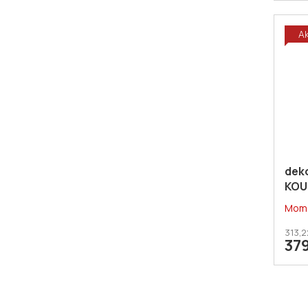
A
dek
KOU
Mome
313,2
37