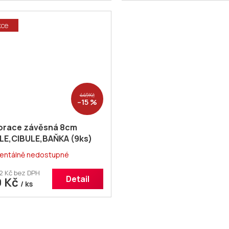
kce
449 Kč
–15 %
orace závěsná 8cm
LE,CIBULE,BAŇKA (9ks)
ntálně nedostupné
2 Kč bez DPH
Detail
9 Kč
/ ks
O
v