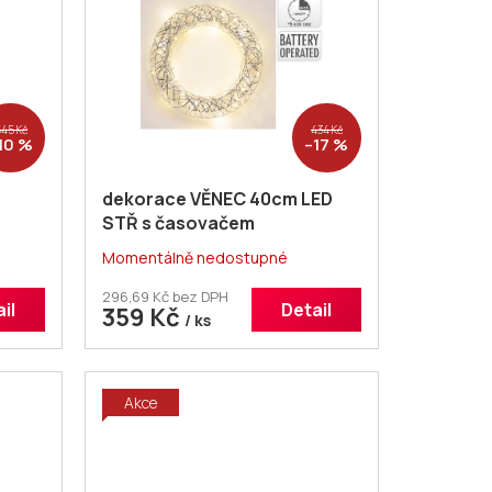
45 Kč
434 Kč
10 %
–17 %
dekorace VĚNEC 40cm LED
STŘ s časovačem
Momentálně nedostupné
296,69 Kč bez DPH
il
Detail
359 Kč
/ ks
Akce