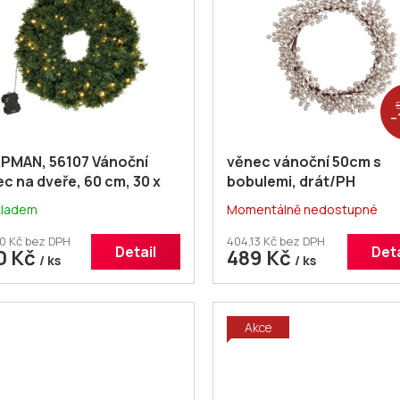
5
–
PMAN, 56107 Vánoční
věnec vánoční 50cm s
c na dveře, 60 cm, 30 x
bobulemi, drát/PH
teplé žluté světlo, na
CHAMP/ZLA
kladem
Momentálně nedostupné
rie
0 Kč bez DPH
404,13 Kč bez DPH
Detail
Deta
0 Kč
489 Kč
/ ks
/ ks
Akce