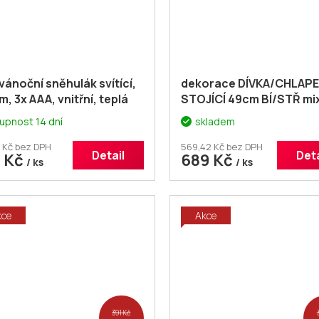
vánoční sněhulák svítící,
dekorace DÍVKA/CHLAP
m, 3x AAA, vnitřní, teplá
STOJÍCÍ 49cm BÍ/STŘ mi
upnost 14 dní
skladem
6 Kč bez DPH
569,42 Kč bez DPH
Detail
Deta
6 Kč
689 Kč
/ ks
/ ks
kce
Akce
391 Kč