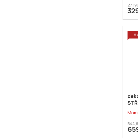
271,9
32
A
dek
STŘ
Mome
544,6
65