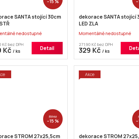
–15 %
–
orace SANTA stojící 30cm
dekorace SANTA stojící
 STŘ
LED ZLA
ntálně nedostupné
Momentálně nedostupné
0 Kč bez DPH
271,90 Kč bez DPH
Detail
Deta
9 Kč
329 Kč
/ ks
/ ks
kce
Akce
391 Kč
–15 %
–
orace STROM 27x25,5cm
dekorace STROM 27x25