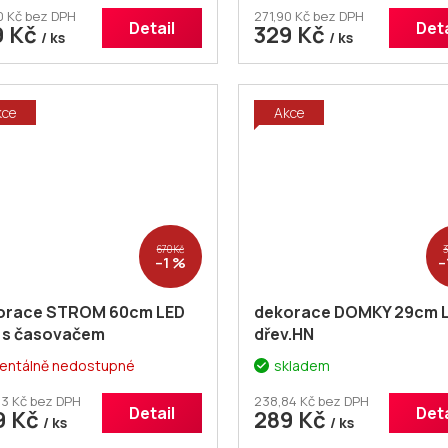
0 Kč bez DPH
271,90 Kč bez DPH
Detail
Deta
9 Kč
329 Kč
/ ks
/ ks
kce
Akce
670 Kč
–1 %
–
orace STROM 60cm LED
dekorace DOMKY 29cm 
 s časovačem
dřev.HN
ntálně nedostupné
skladem
3 Kč bez DPH
238,84 Kč bez DPH
Detail
Deta
9 Kč
289 Kč
/ ks
/ ks