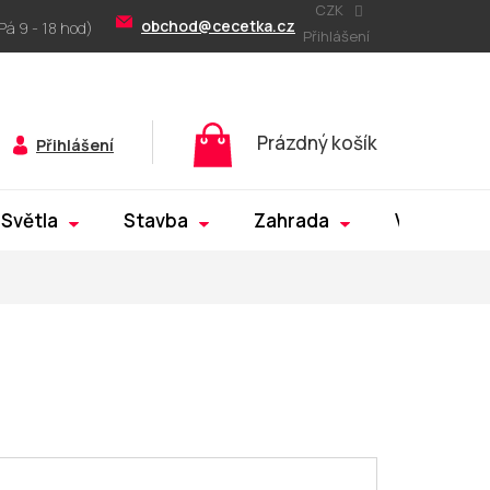
CZK
obchod@cecetka.cz
Přihlášení
Nákupní
Prázdný košík
Přihlášení
košík
Světla
Stavba
Zahrada
Výprodej