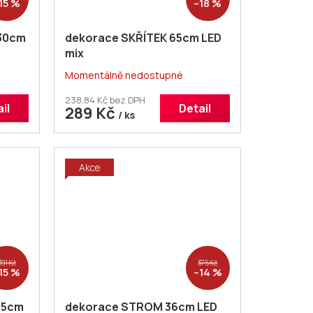
15 %
–18 %
 30cm
dekorace SKŘÍTEK 65cm LED
mix
Momentálně nedostupné
238,84 Kč bez DPH
il
Detail
289 Kč
/ ks
Akce
391 Kč
375 Kč
15 %
–14 %
,5cm
dekorace STROM 36cm LED