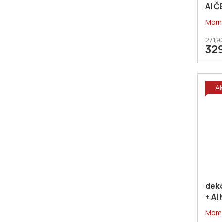
Al Č
Mome
271,9
32
A
dek
+ Al
Mome