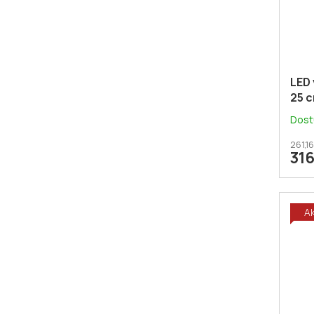
LED 
25 c
bílá
Dost
261,1
31
A