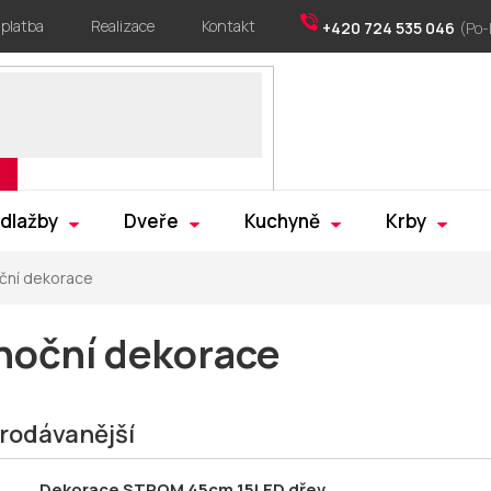
 platba
Realizace
Kontakt
+420 724 535 046
 dlažby
Dveře
Kuchyně
Krby
ční dekorace
noční dekorace
rodávanější
Dekorace STROM 45cm 15LED dřev.