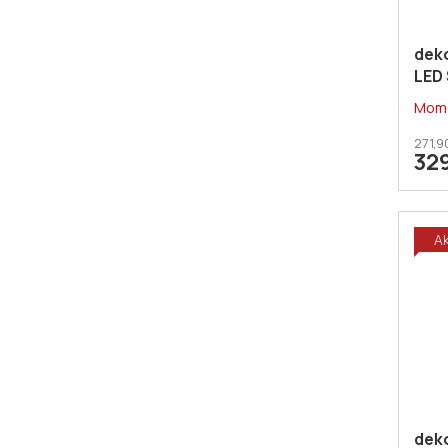
dek
LED
Mome
271,9
32
A
dek