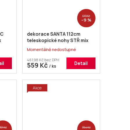
619 Kč
–9 %
EC
dekorace SANTA 112cm
x
teleskopické nohy STŘ mix
Momentálně nedostupné
461,98 Kč bez DPH
il
Detail
559 Kč
/ ks
Akce
391 Kč
354 Kč