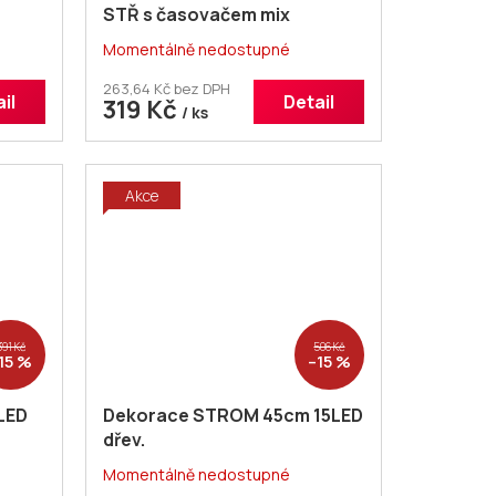
STŘ s časovačem mix
Momentálně nedostupné
263,64 Kč bez DPH
il
Detail
319 Kč
/ ks
Akce
391 Kč
506 Kč
15 %
–15 %
LED
Dekorace STROM 45cm 15LED
dřev.
Momentálně nedostupné