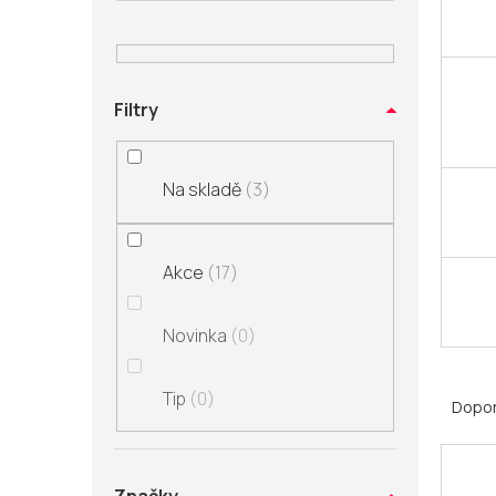
n
í
p
a
Filtry
n
e
l
Na skladě
3
Akce
17
Novinka
0
Ř
Tip
0
a
Dopo
z
V
e
ý
n