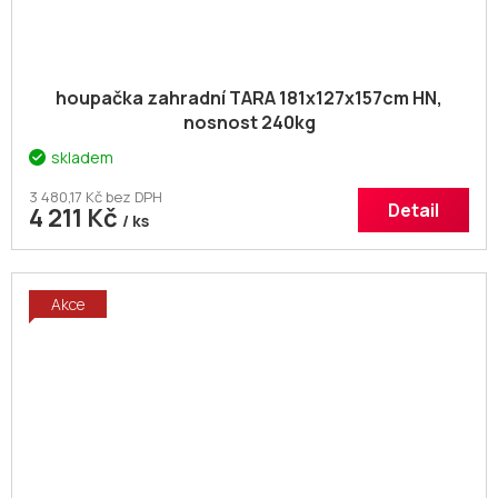
houpačka zahradní TARA 181x127x157cm HN,
nosnost 240kg
skladem
3 480,17 Kč bez DPH
Detail
4 211 Kč
/ ks
Akce