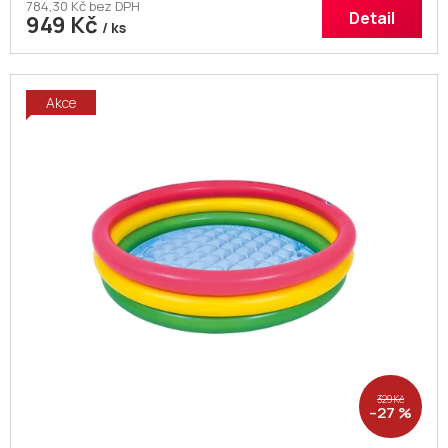
784,30 Kč bez DPH
Detail
949 Kč
/ ks
Akce
329 Kč
–27 %