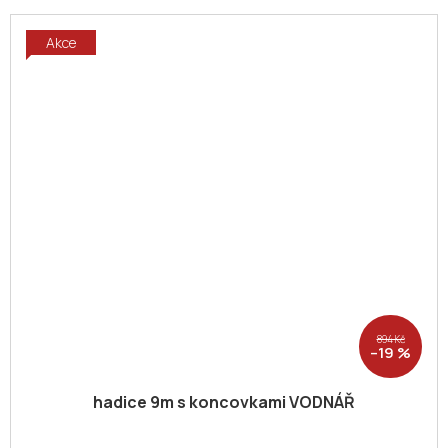
Akce
894 Kč
–19 %
hadice 9m s koncovkami VODNÁŘ