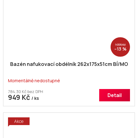
1 095 Kč
–13 %
Bazén nafukovací obdélník 262x175x51cm BÍ/MO
Momentálně nedostupné
784,30 Kč bez DPH
Detail
949 Kč
/ ks
Akce