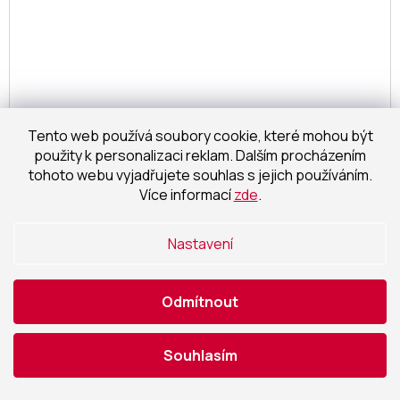
Tento web používá soubory cookie, které mohou být
použity k personalizaci reklam. Dalším procházením
tohoto webu vyjadřujete souhlas s jejich používáním.
Více informací
zde
.
Igotrend, zahradní nábytek CUBE hnědý
Nastavení
skladem
Odmítnout
12 379,34 Kč bez DPH
Detail
14 979 Kč
/ ks
Souhlasím
NAČÍST 24 DALŠÍCH