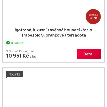
11 990 Kč
–8 %
Igotrend, luxusní závěsné houpací křeslo
Trapezoid S, oranžové / terracota
skladem
9 050,41 Kč bez DPH
Detail
10 951 Kč
/ ks
Novinka