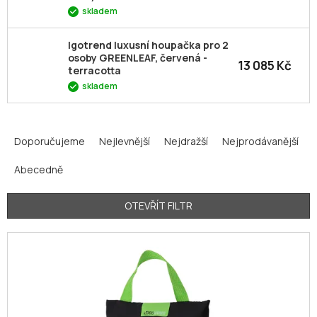
skladem
Igotrend luxusní houpačka pro 2
osoby GREENLEAF, červená -
13 085 Kč
terracotta
skladem
Ř
a
Doporučujeme
Nejlevnější
Nejdražší
Nejprodávanější
z
Abecedně
e
n
í
OTEVŘÍT FILTR
p
V
r
ý
o
p
d
i
u
s
k