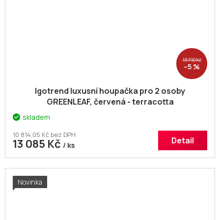
13 790 Kč
–5 %
Igotrend luxusní houpačka pro 2 osoby
GREENLEAF, červená - terracotta
skladem
10 814,05 Kč bez DPH
Detail
13 085 Kč
/ ks
Novinka