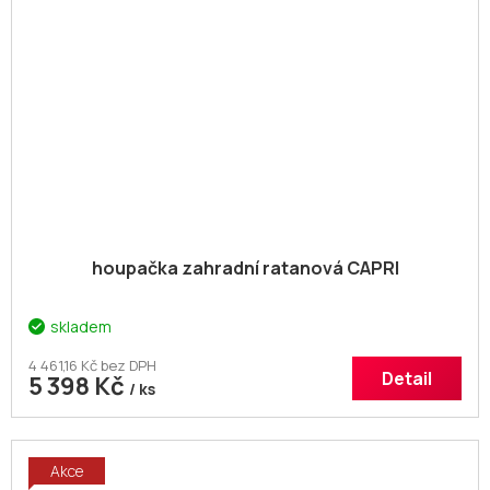
houpačka zahradní ratanová CAPRI
skladem
4 461,16 Kč bez DPH
Detail
5 398 Kč
/ ks
Akce