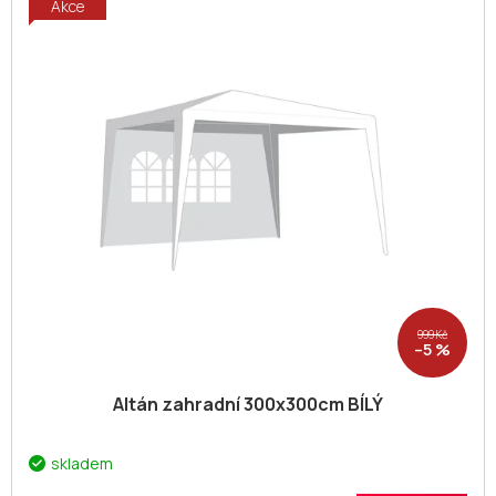
Akce
999 Kč
–5 %
Altán zahradní 300x300cm BÍLÝ
skladem