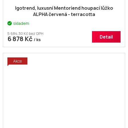
Igotrend, luxusní Mentoriend houpací lůžko
ALPHA červená - terracotta
skladem
5 684,30 Kč bez DPH
Detail
6 878 Kč
/ ks
Akce