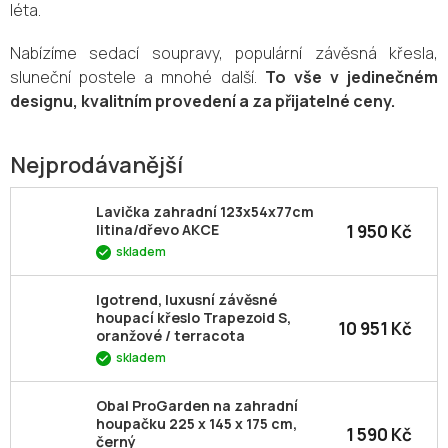
léta.
Nabízíme sedací soupravy, populární závěsná křesla,
sluneční postele a mnohé další.
To vše v jedinečném
designu, kvalitním provedení a za přijatelné ceny.
Nejprodávanější
Lavička zahradní 123x54x77cm
1 950 Kč
litina/dřevo AKCE
skladem
Igotrend, luxusní závěsné
houpací křeslo Trapezoid S,
10 951 Kč
oranžové / terracota
skladem
Obal ProGarden na zahradní
houpačku 225 x 145 x 175 cm,
1 590 Kč
černý