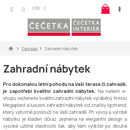
Přejít
Nákup
na
CZK
košík
obsah
Domů
Zahrada
Zahradní nábytek
Zahradní nábytek
Pro dokonalou letní pohodu na Vaší terase či zahradě,
je zapotřebí kvalitní zahradní nábytek.
Na našem e-
shopu seženete kvalitní zahradní nábytek vyráběný firmou
Megaplast a luxusní zahradní nábytek od značky Igotrend,
který výborně poslouží na Vaší zahradě. Při vývoji a výrobě
nábytku je kladen důraz zejména na elegantní design a
vysoké užitné vlastnosti tak, aby Vám vydržel po dlouhá