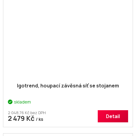
Igotrend, houpací závěsná síť se stojanem
skladem
2 048,76 Kč bez DPH
Detail
2 479 Kč
/ ks