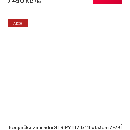
7 490 Kč
/ ks
Akce
houpačka zahradní STRIPY II 170x110x153cm ZE/BÍ