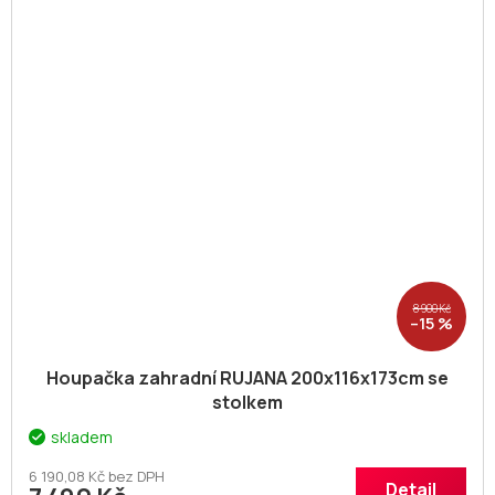
8 900 Kč
–15 %
Houpačka zahradní RUJANA 200x116x173cm se
stolkem
skladem
6 190,08 Kč bez DPH
Detail