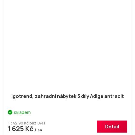
Igotrend, zahradní nábytek 3 díly Adige antracit
skladem
1 342,98 Kč bez DPH
Detail
1 625 Kč
/ ks