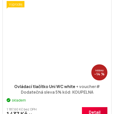
Výprodej
1 690 Kč
–14 %
Ovládací tlačítko Uni WC white
+ voucher#
Dodatečná sleva 5% kód: KOUPELNA
skladem
1 187,60 Kč bez DPH
Detail