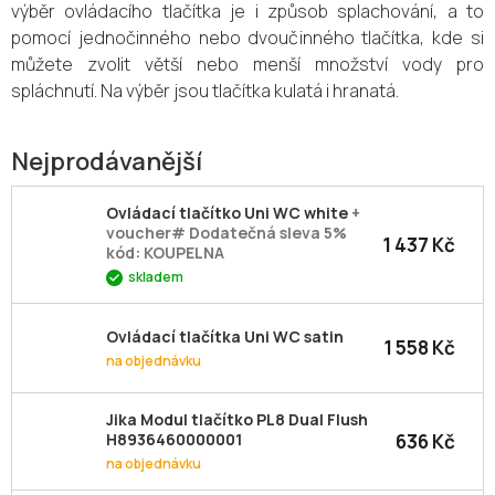
výběr ovládacího tlačítka je i způsob splachování, a to
pomocí jednočinného nebo dvoučinného tlačítka, kde si
můžete zvolit větší nebo menší množství vody pro
spláchnutí. Na výběr jsou tlačítka kulatá i hranatá.
Nejprodávanější
Ovládací tlačítko Uni WC white
+
voucher# Dodatečná sleva 5%
1 437 Kč
kód: KOUPELNA
skladem
Ovládací tlačítka Uni WC satin
1 558 Kč
na objednávku
Jika Modul tlačítko PL8 Dual Flush
636 Kč
H8936460000001
na objednávku