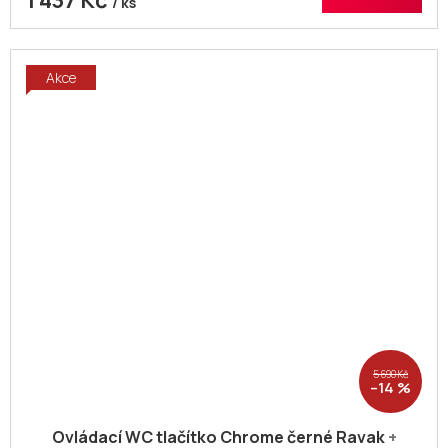
1 437 Kč
/ ks
Akce
5 690 Kč
–14 %
Ovládací WC tlačítko Chrome černé Ravak
+