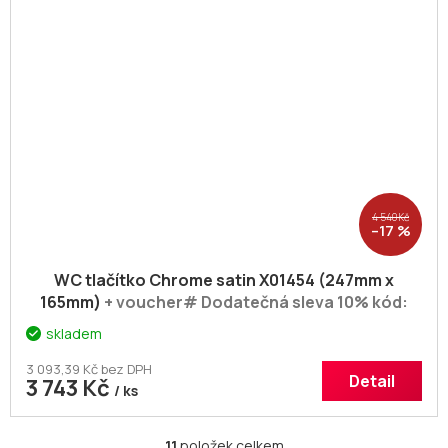
4 540 Kč
–17 %
WC tlačítko Chrome satin X01454 (247mm x
165mm)
+ voucher# Dodatečná sleva 10% kód:
KOUPELNA
skladem
3 093,39 Kč bez DPH
Detail
3 743 Kč
/ ks
11
položek celkem