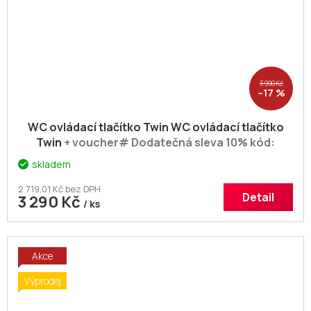
3 990 Kč
–17 %
WC ovládací tlačítko Twin WC ovládací tlačítko
Twin
+ voucher# Dodatečná sleva 10% kód:
KOUPELNA
skladem
2 719,01 Kč bez DPH
Detail
3 290 Kč
/ ks
Akce
Výprodej