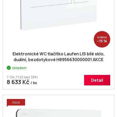
d
u
k
t
ů
10 180 Kč
–15 %
Elektronické WC tlačítko Laufen LIS bílé sklo,
duální, bezdotykové H8956630000001 AKCE
skladem
7 134,71 Kč bez DPH
Detail
8 633 Kč
/ ks
Akce