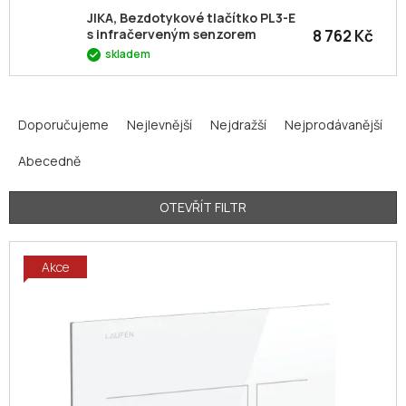
JIKA, Bezdotykové tlačítko PL3-E
8 762 Kč
s infračerveným senzorem
skladem
Ř
a
Doporučujeme
Nejlevnější
Nejdražší
Nejprodávanější
z
Abecedně
e
n
í
OTEVŘÍT FILTR
p
V
r
Akce
ý
o
p
d
i
u
s
k
p
t
r
ů
o