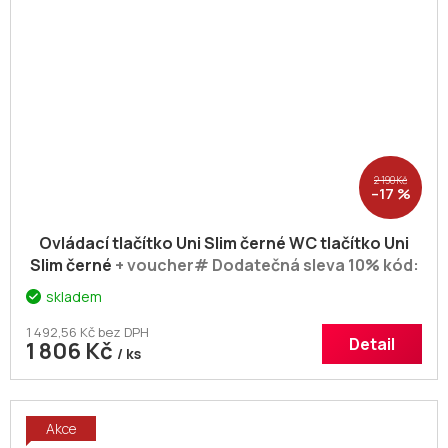
2 190 Kč
–17 %
Ovládací tlačítko Uni Slim černé WC tlačítko Uni
Slim černé
+ voucher# Dodatečná sleva 10% kód:
KOUPELNA
skladem
1 492,56 Kč bez DPH
Detail
1 806 Kč
/ ks
Akce