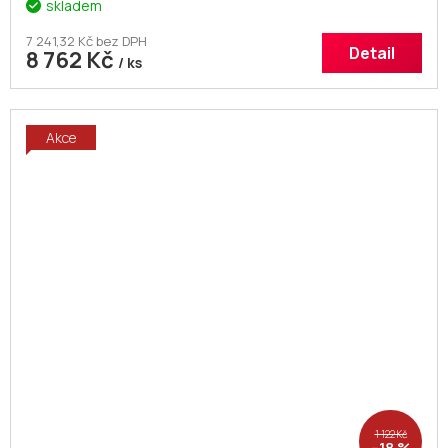
skladem
7 241,32 Kč bez DPH
Detail
8 762 Kč
/ ks
Akce
1 122 Kč
–18 %