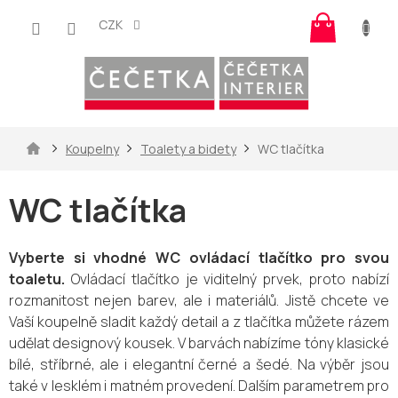
Přejít
Nákup
na
CZK
košík
obsah
Domů
Koupelny
Toalety a bidety
WC tlačítka
WC tlačítka
Vyberte si vhodné WC ovládací tlačítko pro svou
toaletu.
Ovládací tlačítko je viditelný prvek, proto nabízí
rozmanitost nejen barev, ale i materiálů. Jistě chcete ve
Vaší koupelně sladit každý detail a z tlačítka můžete rázem
udělat designový kousek. V barvách nabízíme tóny klasické
bílé, stříbrné, ale i elegantní černé a šedé. Na výběr jsou
také v lesklém i matném provedení. Dalším parametrem pro