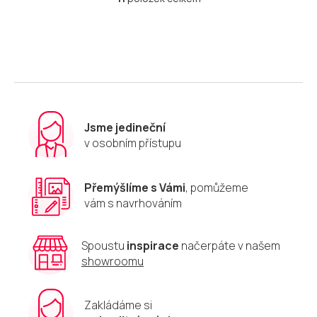
O
v
l
á
d
a
c
í
p
r
Jsme jedineční
v
v osobním přístupu
k
y
v
Přemýšlíme s Vámi
, pomůžeme
ý
vám s navrhováním
p
i
s
u
Spoustu
inspirace
načerpáte v našem
showroomu
Zakládáme si