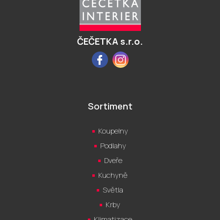
a
t
í
ČEČETKA s.r.o.
Facebook
Instagram
Sortiment
Koupelny
Podlahy
Dveře
Kuchyně
Světla
Krby
Klimatizace