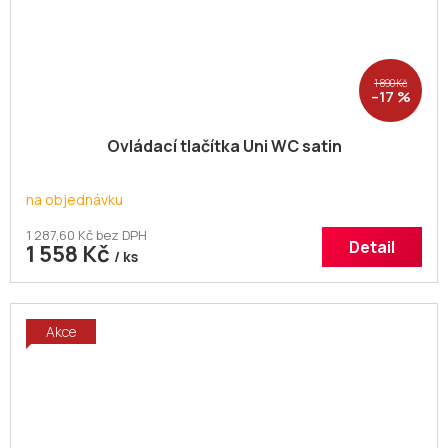
1 890 Kč
–17 %
Ovládací tlačítka Uni WC satin
na objednávku
1 287,60 Kč bez DPH
Detail
1 558 Kč
/ ks
Akce