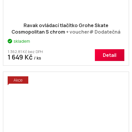
Ravak ovládací tlačítko Grohe Skate
Cosmopolitan S chrom
+ voucher# Dodatečná
sleva 10% kód: KOUPELNA
skladem
1 362,81 Kč bez DPH
Detail
1 649 Kč
/ ks
Akce