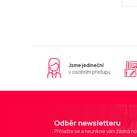
Jsme jedineční
v osobním přístupu
Odběr newsletteru
Přihlašte se a neunikne vám žádná no