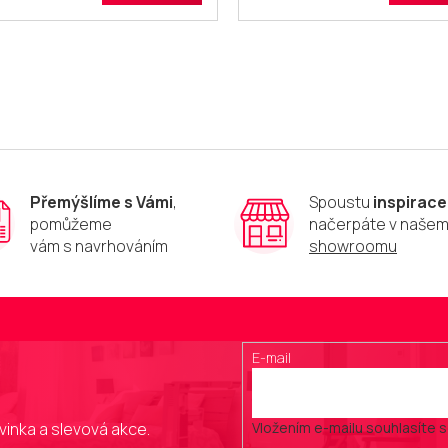
O
v
l
á
d
a
c
í
p
Přemýšlíme s Vámi
,
Spoustu
inspirace
r
pomůžeme
načerpáte v naše
v
vám s navrhováním
showroomu
k
y
v
ý
p
i
E-mail
s
u
vinka a slevová akce.
Vložením e-mailu souhlasíte 