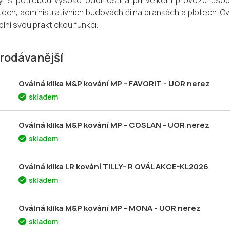
y, s potřebou vysoké odolnosti a při velkém provozu. Jso
tech, administrativních budovách či na brankách a plotech. O
plní svou praktickou funkci.
rodávanější
Oválná klika M&P kování MP - FAVORIT - UOR nerez
skladem
Oválná klika M&P kování MP - COSLAN - UOR nerez
skladem
Oválná klika LR kování TILLY- R OVÁL AKCE-KL2026
skladem
Oválná klika M&P kování MP - MONA - UOR nerez
skladem