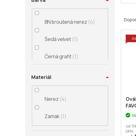
Barva
Ř
a
Dopo
BN broušená nerez
4
z
V
e
A
Šedá velvet
1
ý
n
p
í
i
p
Černá grafit
1
s
r
p
o
r
d
Materiál
o
u
d
k
u
t
Ovál
Nerez
4
k
FAV
ů
t
s
Zamak
1
ů
od 39
DPH