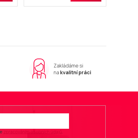
Zakládáme si
m
na
kvalitní práci
se
zpracováním osobních údajů
.