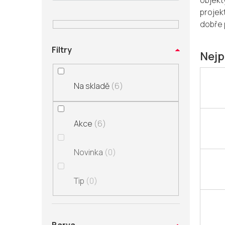
objekt
n
projek
í
dobře
p
a
Filtry
n
Nejp
e
l
Na skladě
6
Akce
6
Novinka
0
Tip
0