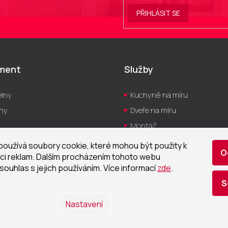
PŘIHLÁSIT SE
iment
Služby
lny
Kuchyně na míru
hy
Dveře na míru
Montáž
yně
Servis
oužívá soubory cookie, které mohou být použity k
O
a
Návrh vizualizací
ci reklam. Dalším procházením tohoto webu
souhlas s jejich používáním. Více informací
zde
.
Realizace
S
tizace
Nastavení
ena.
Upravit nastavení cookies