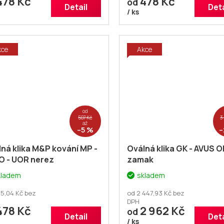
478 Kč
478 Kč
od
Detail
Deta
/ ks
kce
Akce
od
507 Kč
3
až
–5 %
–
ná klika M&P kování MP -
Oválná klika GK - AVUS 
O - UOR nerez
zamak
kladem
skladem
5,04 Kč bez
od 2 447,93 Kč bez
DPH
478 Kč
2 962 Kč
od
Detail
Deta
/ ks