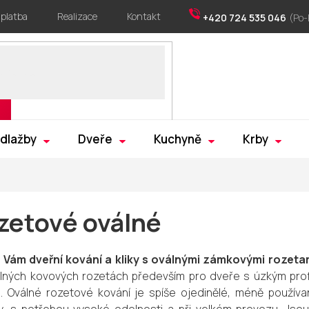
 platba
Realizace
Kontakt
+420 724 535 046
 dlažby
Dveře
Kuchyně
Krby
zetové oválné
e Vám dveřní kování a kliky s oválnými zámkovými rozeta
lných kovových rozetách především pro dveře s úzkým profi
 Oválné rozetové kování je spíše ojedinělé, méně používa