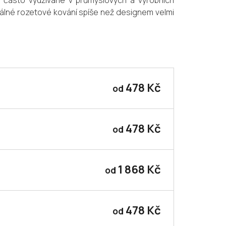
u často využívané v průmyslových a výrobních
válné rozetové kování spíše než designem velmi
478 Kč
od
478 Kč
od
1 868 Kč
od
478 Kč
od