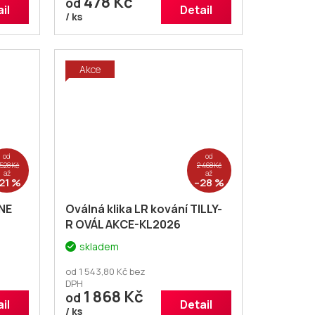
478 Kč
od
il
Detail
/ ks
Akce
od
od
 528 Kč
2 468 Kč
až
až
21 %
–28 %
ONE
Oválná klika LR kování TILLY-
R OVÁL AKCE-KL2026
skladem
od 1 543,80 Kč bez
DPH
1 868 Kč
od
il
Detail
/ ks