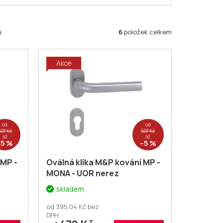
6
položek celkem
ě
Akce
od
od
507 Kč
507 Kč
až
až
–5 %
–5 %
 MP -
Oválná klika M&P kování MP -
MONA - UOR nerez
skladem
od 395,04 Kč bez
DPH