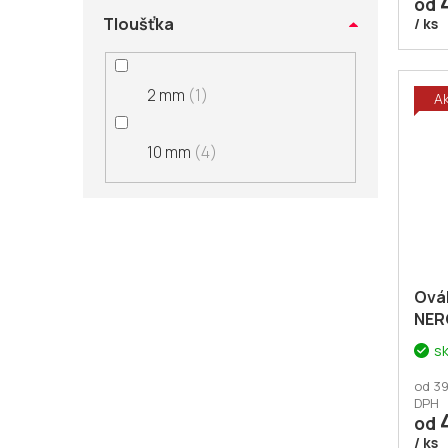
od
Tloušťka
/ ks
2 mm
1
A
10 mm
4
Ovál
NER
s
od 39
DPH
od
/ ks