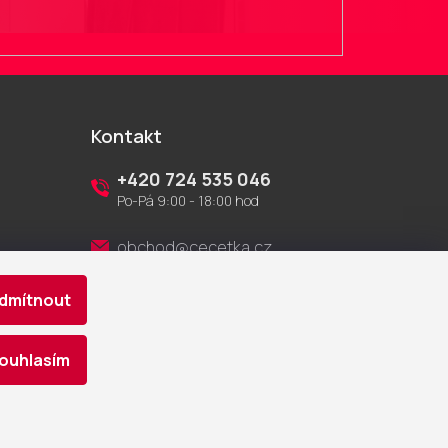
Kontakt
+420 724 535 046
Po-Pá 9:00 - 18:00 hod
obchod@cecetka.cz
Showroom a prodejna
dmítnout
U Staré trati 1652
370 01 České Budějovice
ouhlasím
Vytvořil Shoptet
|
Nakódoval eshopGuru