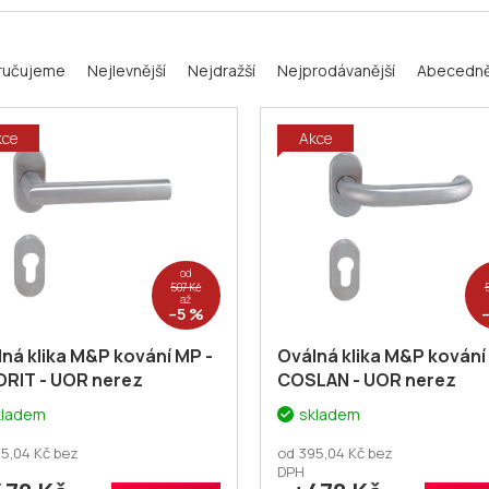
ručujeme
Nejlevnější
Nejdražší
Nejprodávanější
Abecedn
kce
Akce
od
507 Kč
až
–5 %
ná klika M&P kování MP -
Oválná klika M&P kování
ORIT - UOR nerez
COSLAN - UOR nerez
kladem
skladem
5,04 Kč bez
od 395,04 Kč bez
DPH