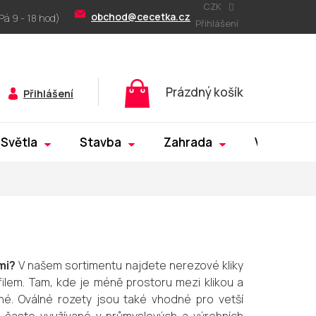
CZK
obchod@cecetka.cz
Přihlášení
Nákupní
Prázdný košík
Přihlášení
košík
Světla
Stavba
Zahrada
Výprodej
mi?
V našem sortimentu najdete nerezové kliky
lem. Tam, kde je méně prostoru mezi klikou a
né. Oválné rozety jsou také vhodné pro vetší