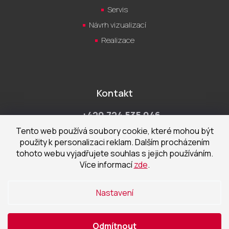
Servis
Návrh vizualizací
Realizace
Kontakt
+420 724 535 046
Po-Pá 9:00 - 18:00 hod
Tento web používá soubory cookie, které mohou být
použity k personalizaci reklam. Dalším procházením
obchod@cecetka.cz
tohoto webu vyjadřujete souhlas s jejich používáním.
Více informací
zde
.
Showroom a prodejna
U Staré trati 1652
Nastavení
370 01 České Budějovice
Odmítnout