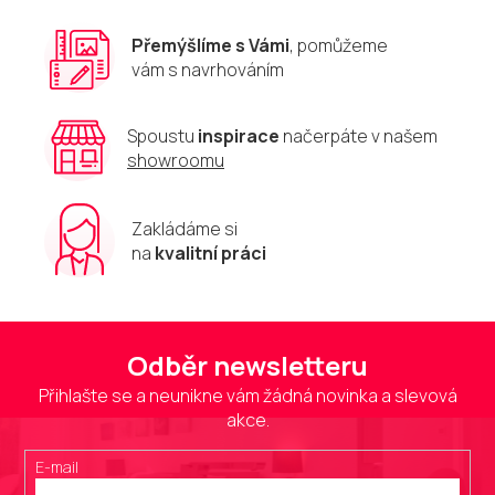
y
v
Přemýšlíme s Vámi
, pomůžeme
ý
vám s navrhováním
p
i
s
u
Spoustu
inspirace
načerpáte v našem
showroomu
Zakládáme si
na
kvalitní práci
Odběr newsletteru
Přihlašte se a neunikne vám žádná novinka a slevová
akce.
E-mail