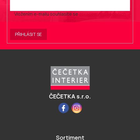
Vložením e-mailu souhlasíte se
zpracováním osobních
údajů
.
PŘIHLÁSIT SE
Z
á
p
a
t
í
ČEČETKA s.r.o.
Facebook
Instagram
Sortiment