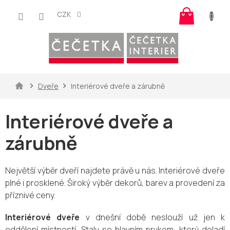
Přejít
Nákup
na
CZK
košík
obsah
Domů
Dveře
Interiérové dveře a zárubně
Interiérové dveře a
zárubně
Největší výběr dveří najdete právě u nás. Interiérové dveře
plné i prosklené. Široký výběr dekorů, barev a provedení za
příznivé ceny.
Interiérové dveře
v dnešní době neslouží už jen k
oddělení místností. Staly se hlavním prvkem, který doladí