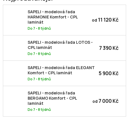
SAPELI - modelová řada
HARMONIE Komfort - CPL
11 120 Kč
od
laminát
Do 7 - 8 týdnů
SAPELI - modelová řada LOTOS -
7 390 Kč
CPL laminát
Do 7 - 8 týdnů
SAPELI - modelová řada ELEGANT
5 900 Kč
Komfort - CPL laminát
Do 7 - 8 týdnů
SAPELI - modelová řada
BERGAMO Komfort - CPL
7 000 Kč
od
laminát
Do 7 - 8 týdnů
Ř