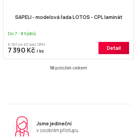
SAPELI - modelová řada LOTOS - CPL laminát
Do 7 - 8 týdnů
6 107,44 Kč bez DPH
Detail
7 390 Kč
/ ks
10
položek celkem
O
v
l
á
d
a
c
í
p
r
Jsme jedineční
v
v osobním přístupu
k