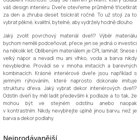
váš design interiéru. Dveře otevřeme průměrně třicetkrát
za den a zhruba deset tisíckrát ročně. To už stojí za to
vybrat pěkné, kvalitní, bytelné, aby vydržely hodně dlouho.
Jaký zvolit povrchový materiál dveří? Výběr
materiálu
bychom neměli podceňovat, přece jen se jedná o investici
na několik let. Oblíbeným materiálem je CPL laminát. Snese i
velký nápor a nevadí mu ani vlhko, voda a barva nikdy
nevybledne. Provádí se v mnoha imitacích a barevných
kombinacích. Krásné interiérové dveře jsou například s
jemným rýhováním, které naprosto dokonale imituje
strukturu dřeva. Jaký vybrat dekor interiérových dveří?
Odstín dveří by měl ladit především k podlaze a to tak, že
mohou být ve stejném odstínu anebo naopak
v kontrastním. Nikdy nevybírejte úplně jinou barvu, než je
barva a dekor podlahy.
Nejprodávanější