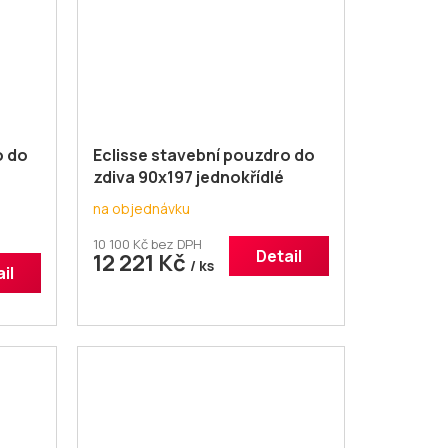
o do
Eclisse stavební pouzdro do
zdiva 90x197 jednokřídlé
na objednávku
10 100 Kč bez DPH
Detail
12 221 Kč
/ ks
il