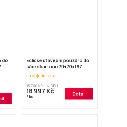
o do
Eclisse stavební pouzdro do
7
sádrokartonu 70+70x197
dvoukřídlé
na objednávku
15 700 Kč bez DPH
18 997 Kč
Detail
/ ks
il