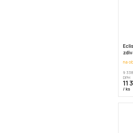
Ecli
zdiv
na o
9 338
DPH
11 
/ ks