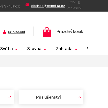
CZK
obchod@cecetka.cz
Přihlášení
Nákupní
Prázdný košík
Přihlášení
košík
Světla
Stavba
Zahrada
Výprodej
Příslušenství