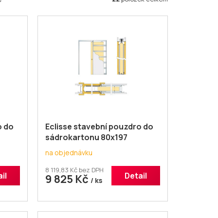
o do
Eclisse stavební pouzdro do
sádrokartonu 80x197
jednokřídlé
na objednávku
8 119,83 Kč bez DPH
il
Detail
9 825 Kč
/ ks