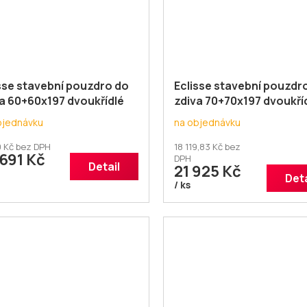
sse stavební pouzdro do
Eclisse stavební pouzdr
a 60+60x197 dvoukřídlé
zdiva 70+70x197 dvoukří
bjednávku
na objednávku
0 Kč bez DPH
18 119,83 Kč bez
691 Kč
DPH
Detail
21 925 Kč
Deta
/ ks