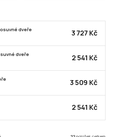
posuvné dveře
3 727 Kč
osuvné dveře
2 541 Kč
eře
3 509 Kč
2 541 Kč
22
položek celkem
ě