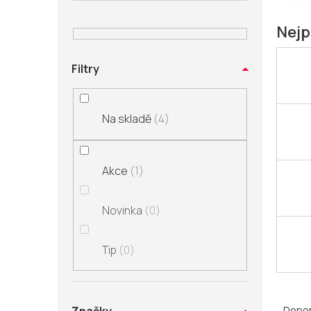
n
í
Nejp
p
a
Filtry
n
e
l
Na skladě
4
Akce
1
Novinka
0
Tip
0
Ř
a
Dopo