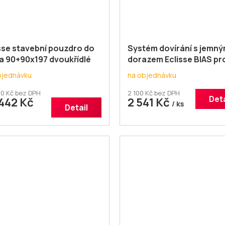
sse stavební pouzdro do
Systém dovírání s jemn
a 90+90x197 dvoukřídlé
dorazem Eclisse BIAS pr
posuvné dveře
bjednávku
na objednávku
0 Kč bez DPH
2 100 Kč bez DPH
Deta
442 Kč
2 541 Kč
/ ks
Detail