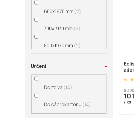
600x1970 mm
2
700x1970 mm
2
800x1970 mm
2
900x1970 mm
2
Ecli
Určení
sád
jedn
600+600x1970 mm
2
na o
Do zdiva
14
8 380
10 
700+700x1970 mm
2
/ ks
Do sádrokartonu
14
800+800x1970 mm
2
900+900x1970 mm
2