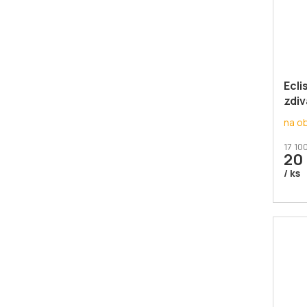
Ecli
zdiv
na o
17 10
20 
/ ks