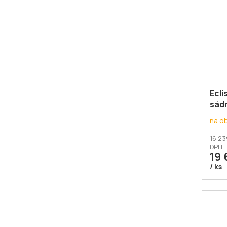
Ecli
sád
dvou
na o
16 23
DPH
19 
/ ks