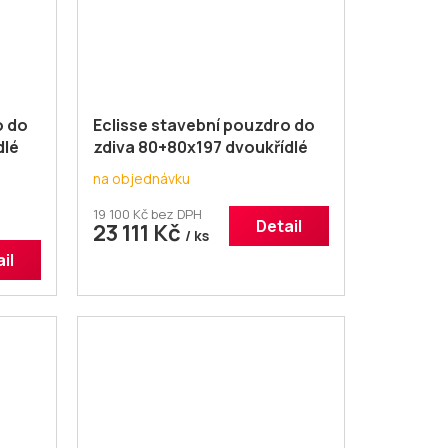
o do
Eclisse stavební pouzdro do
dlé
zdiva 80+80x197 dvoukřídlé
na objednávku
19 100 Kč bez DPH
Detail
23 111 Kč
/ ks
il