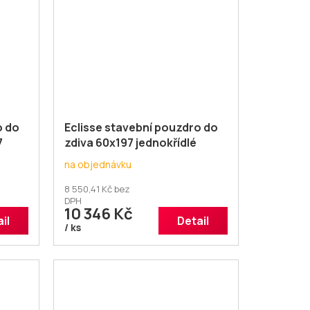
o do
Eclisse stavební pouzdro do
7
zdiva 60x197 jednokřídlé
na objednávku
8 550,41 Kč bez
DPH
10 346 Kč
il
Detail
/ ks