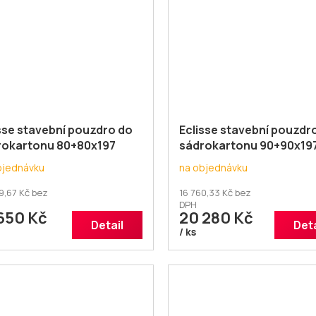
sse stavební pouzdro do
Eclisse stavební pouzdr
rokartonu 80+80x197
sádrokartonu 90+90x19
křídlé
dvoukřídlé
bjednávku
na objednávku
9,67 Kč bez
16 760,33 Kč bez
DPH
650 Kč
20 280 Kč
Detail
Deta
/ ks