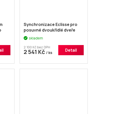
ým
Synchronizace Eclisse pro
o
posuvné dvoukřídlé dveře
skladem
2 100 Kč bez DPH
il
Detail
2 541 Kč
/ ks