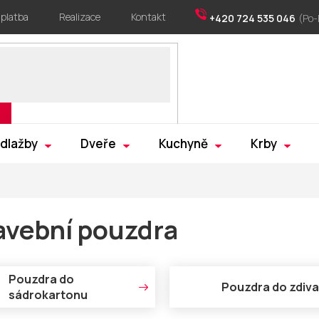
 platba
Realizace
Kontakt
+420 724 535 046
 dlažby
Dveře
Kuchyně
Krby
avební pouzdra
Pouzdra do
Pouzdra do zdiva
sádrokartonu