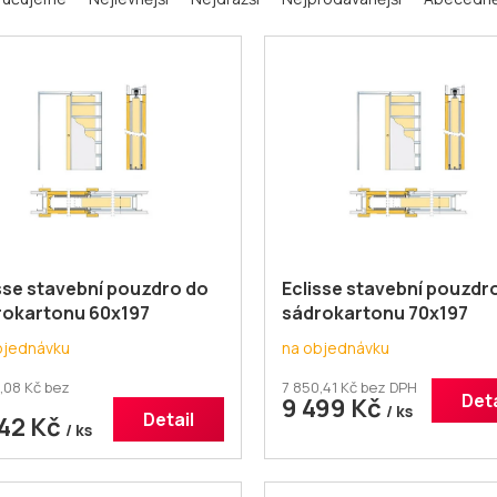
sse stavební pouzdro do
Eclisse stavební pouzdr
rokartonu 60x197
sádrokartonu 70x197
okřídlé
jednokřídlé
bjednávku
na objednávku
,08 Kč bez
7 850,41 Kč bez DPH
Deta
9 499 Kč
/ ks
Detail
942 Kč
/ ks