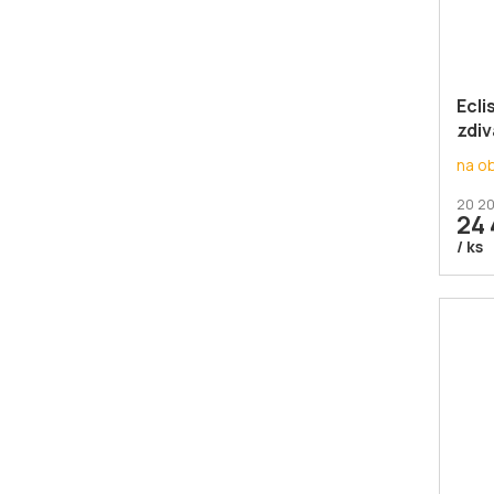
Ecli
zdiv
na o
20 20
24 
/ ks