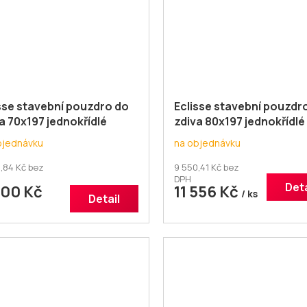
sse stavební pouzdro do
Eclisse stavební pouzdr
a 70x197 jednokřídlé
zdiva 80x197 jednokřídlé
bjednávku
na objednávku
,84 Kč bez
9 550,41 Kč bez
DPH
Deta
300 Kč
11 556 Kč
/ ks
Detail