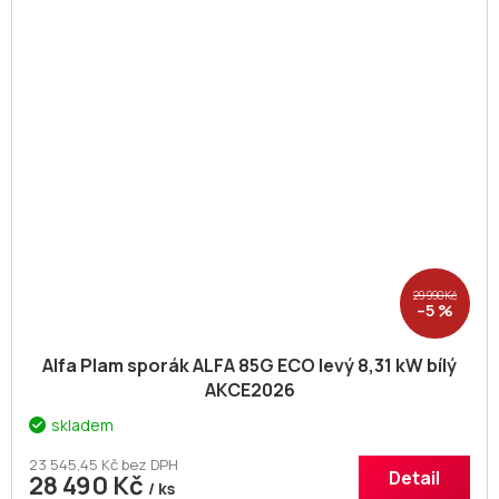
29 990 Kč
–5 %
Alfa Plam sporák ALFA 85G ECO levý 8,31 kW bílý
AKCE2026
skladem
23 545,45 Kč bez DPH
Detail
28 490 Kč
/ ks