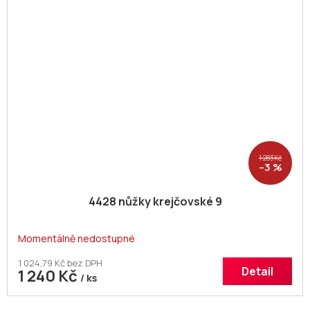
1 283 Kč
–3 %
4428 nůžky krejčovské 9
Momentálně nedostupné
1 024,79 Kč bez DPH
Detail
1 240 Kč
/ ks