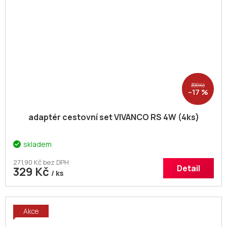
399 Kč
–17 %
adaptér cestovní set VIVANCO RS 4W (4ks)
skladem
271,90 Kč bez DPH
Detail
329 Kč
/ ks
Akce