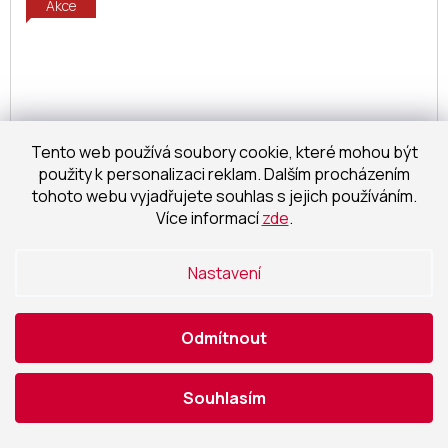
Akce
Tento web používá soubory cookie, které mohou být
použity k personalizaci reklam. Dalším procházením
tohoto webu vyjadřujete souhlas s jejich používáním.
Více informací
zde
.
Nastavení
Odmítnout
ALFA PLAM, peletový sporák ALFA TERM H20 s
výměníkem 20 kW, pravý, bílý AKCE2026
Souhlasím
skladem