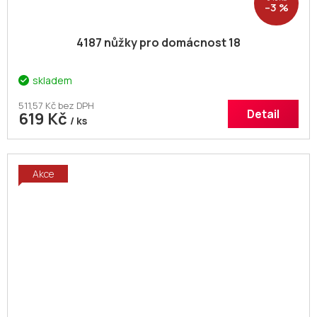
–3 %
4187 nůžky pro domácnost 18
skladem
511,57 Kč bez DPH
Detail
619 Kč
/ ks
Akce