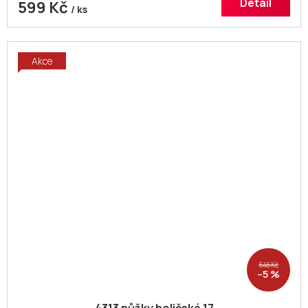
Detail
599 Kč
/ ks
Akce
646 Kč
–5 %