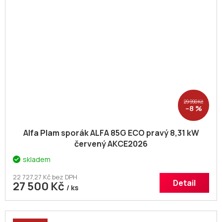
29 990 Kč
–8 %
Alfa Plam sporák ALFA 85G ECO pravý 8,31 kW
červený AKCE2026
skladem
22 727,27 Kč bez DPH
Detail
27 500 Kč
/ ks