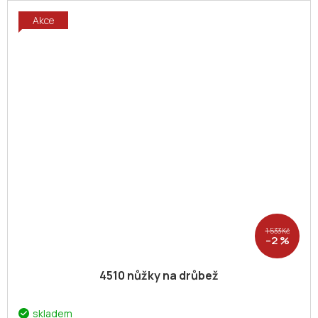
Akce
1 533 Kč
–2 %
4510 nůžky na drůbež
skladem