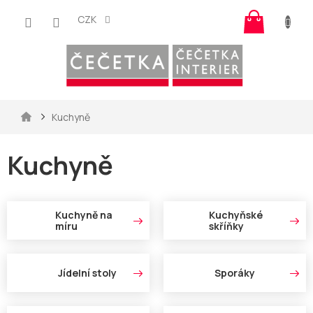
Přejít
Nákup
na
CZK
košík
obsah
Domů
Kuchyně
Kuchyně
Kuchyně na
Kuchyňské
míru
skříňky
Jídelní stoly
Sporáky