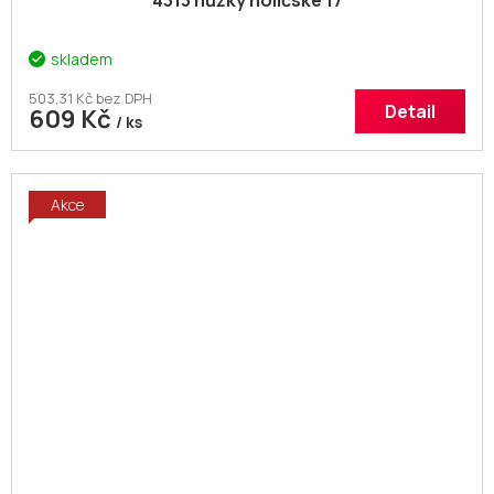
4313 nůžky holičské 17
skladem
503,31 Kč bez DPH
Detail
609 Kč
/ ks
Akce