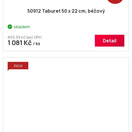
50912 Taburet 50 x 22 cm, béžový
skladem
893,39 Kč bez DPH
Detail
1 081 Kč
/ ks
Akce