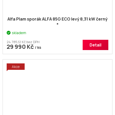
Alfa Plam sporák ALFA 85G ECO levý 8,31 kW černý
*
skladem
24 785,12 Kč bez DPH
Detail
29 990 Kč
/ ks
Akce