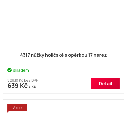
4317 nůžky holičské s opěrkou 17 nerez
skladem
528,10 Kč bez DPH
Detail
639 Kč
/ ks
Akce