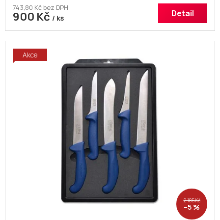
743,80 Kč bez DPH
Detail
900 Kč
/ ks
Akce
2 185 Kč
–5 %