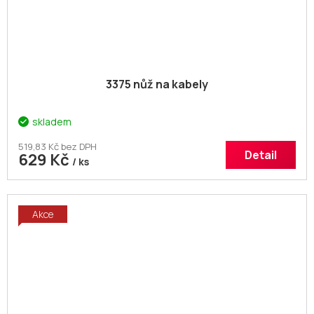
3375 nůž na kabely
skladem
519,83 Kč bez DPH
Detail
629 Kč
/ ks
Akce