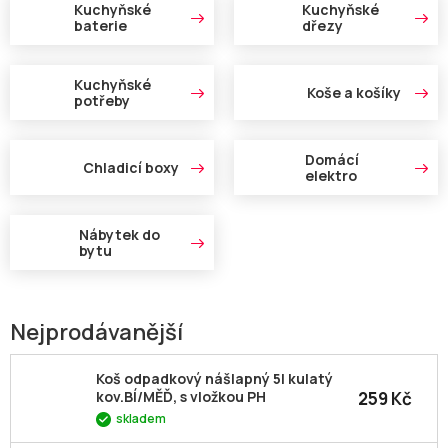
Kuchyňské
Kuchyňské
baterie
dřezy
Kuchyňské
Koše a košíky
potřeby
Domácí
Chladicí boxy
elektro
Nábytek do
bytu
Nejprodávanější
Koš odpadkový nášlapný 5l kulatý
259 Kč
kov.BÍ/MĚĎ, s vložkou PH
skladem