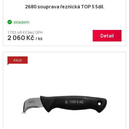
2680 souprava řeznická TOP 5 5díl.
skladem
1 702,48 Kč bez DPH
Detail
2 060 Kč
/ ks
Akce