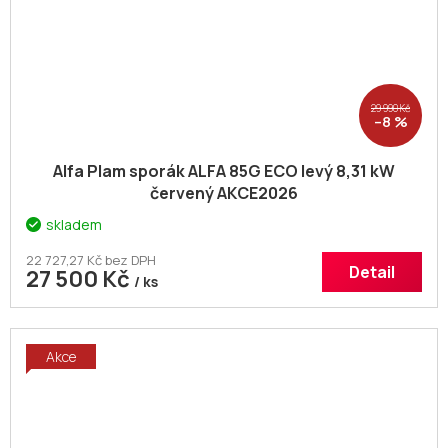
29 990 Kč
–8 %
Alfa Plam sporák ALFA 85G ECO levý 8,31 kW
červený AKCE2026
skladem
22 727,27 Kč bez DPH
Detail
27 500 Kč
/ ks
Akce