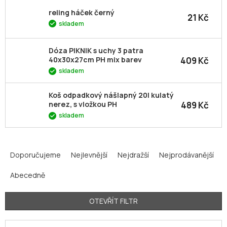
reling háček černý
21 Kč
skladem
Dóza PIKNIK s uchy 3 patra
409 Kč
40x30x27cm PH mix barev
skladem
Koš odpadkový nášlapný 20l kulatý
489 Kč
nerez, s vložkou PH
skladem
Ř
a
Doporučujeme
Nejlevnější
Nejdražší
Nejprodávanější
z
Abecedně
e
n
í
OTEVŘÍT FILTR
p
V