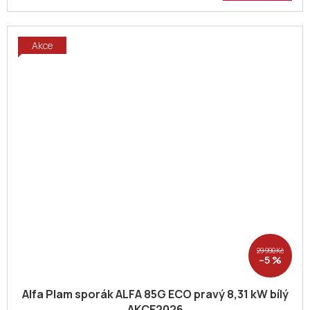
Akce
29 990 Kč
–5 %
Alfa Plam sporák ALFA 85G ECO pravý 8,31 kW bílý
AKCE2026