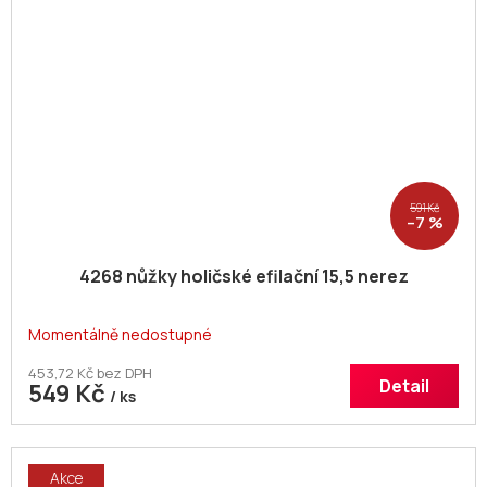
591 Kč
–7 %
4268 nůžky holičské efilační 15,5 nerez
Momentálně nedostupné
453,72 Kč bez DPH
Detail
549 Kč
/ ks
Akce