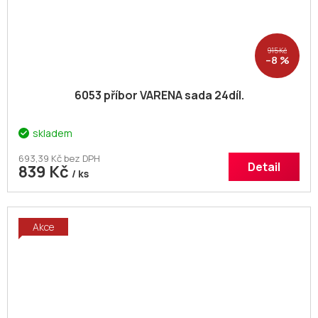
915 Kč
–8 %
6053 příbor VARENA sada 24díl.
skladem
693,39 Kč bez DPH
Detail
839 Kč
/ ks
Akce