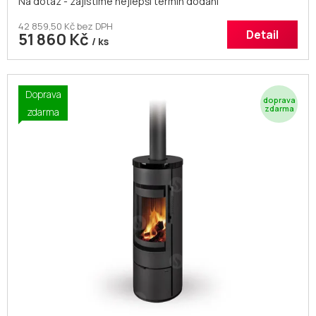
Na dotaz - zajistíme nejlepší termín dodání
42 859,50 Kč bez DPH
Detail
51 860 Kč
/ ks
Doprava
Z
zdarma
D
A
R
M
A