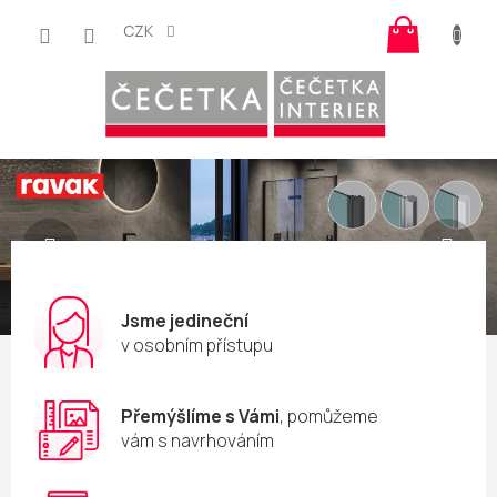
Přejít
Nákup
na
CZK
košík
obsah
Předchozí
Nás
Jsme jedineční
v osobním přístupu
Přemýšlíme s Vámi
, pomůžeme
vám s navrhováním