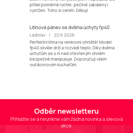
je
přišel poměrně rychle, pečlivě zabaleny i
5
vystžen. Toho si cením. Děkuji
z
5
hvězdiček.
Litinová pánev se dvěma úchyty fp40
Hodnocení
Ladislav
|
22.6.2026
produktu
Perfektní litina na venkovní ohniště! Model
je
fp40 skvěle drží a rozvádí teplo. Díky dvěma
5
úchytům se s ní nad otevřeným ohněm
z
bezpečně manipuluje. Doporučuji všem
5
outdoorovým kuchařům.
hvězdiček.
Odběr newsletteru
Přihlašte se a neunikne vám žádná novinka a slevová
akce.