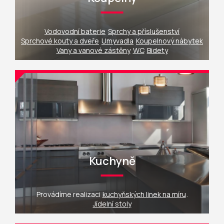
Vodovodní baterie
Sprchy a příslušenství
Sprchové kouty a dveře
Umyvadla
Koupelnový nábytek
Vany a vanové zástěny
WC
Bidety
Kuchyně
Provádíme realizaci
kuchyňských linek na míru
.
Jídelní stoly