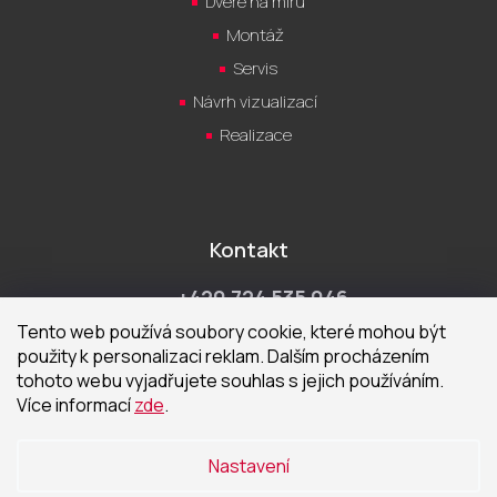
Dveře na míru
Montáž
Servis
Návrh vizualizací
Realizace
Kontakt
+420 724 535 046
Po-Pá 9:00 - 18:00 hod
Tento web používá soubory cookie, které mohou být
použity k personalizaci reklam. Dalším procházením
obchod@cecetka.cz
tohoto webu vyjadřujete souhlas s jejich používáním.
Více informací
zde
.
Showroom a prodejna
U Staré trati 1652
Nastavení
370 01 České Budějovice