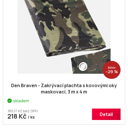
309 Kč
–29 %
Den Braven - Zakrývací plachta s kovovými oky
maskovací, 3 m x 4 m
skladem
180,17 Kč bez DPH
Detail
218 Kč
/ ks