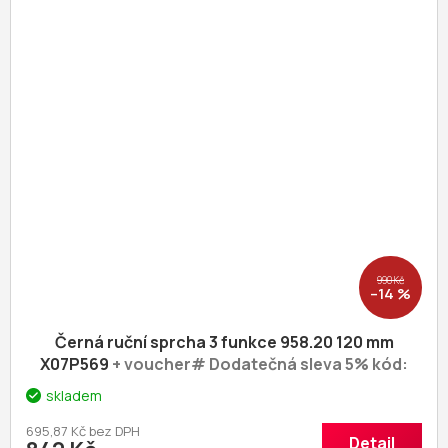
990 Kč
–14 %
Černá ruční sprcha 3 funkce 958.20 120 mm
X07P569
+ voucher# Dodatečná sleva 5% kód:
KOUPELNA
skladem
695,87 Kč bez DPH
Detail