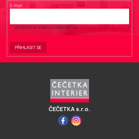
E-mail
Vložením e-mailu souhlasíte se
zpracováním osobních
údajů
.
PŘIHLÁSIT SE
Z
á
p
a
t
í
ČEČETKA s.r.o.
Facebook
Instagram