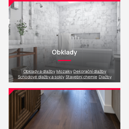
Obklady
Obklady a dlažby
Mozaiky
Dekorační dlažby
Schodové dlažby a sokly
Stavební chemie
Dlažby