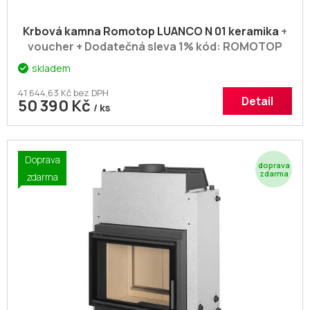
Krbová kamna Romotop LUANCO N 01 keramika
+
voucher + Dodatečná sleva 1% kód: ROMOTOP
skladem
41 644,63 Kč bez DPH
Detail
50 390 Kč
/ ks
Doprava
Z
zdarma
D
A
R
M