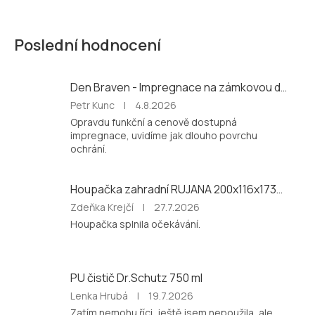
Poslední hodnocení
Den Braven - Impregnace na zámkovou dlažbu a beton 5 litrů
Hodnocení
Petr Kunc
|
4.8.2026
produktu
Opravdu funkční a cenově dostupná
je
impregnace, uvidíme jak dlouho povrchu
5
ochrání.
z
5
hvězdiček.
Houpačka zahradní RUJANA 200x116x173cm se stolkem
Hodnocení
Zdeňka Krejčí
|
27.7.2026
produktu
Houpačka splnila očekávání.
je
5
z
5
PU čistič Dr.Schutz 750 ml
hvězdiček.
Hodnocení
Lenka Hrubá
|
19.7.2026
produktu
Zatím nemohu říci, ještě jsem nepoužila, ale