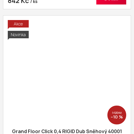
842 Kč
/ ks
Akce
Novinka
1 120 Kč
–10 %
Grand Floor Click 0,4 RIGID Dub Sněhový 40001