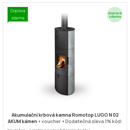
Doprava
Z
zdarma
D
A
R
M
A
Akumulační krbová kamna Romotop LUGO N 02
AKUM kámen
+ voucher + Dodatečná sleva 1% kód:
ROMOTOP