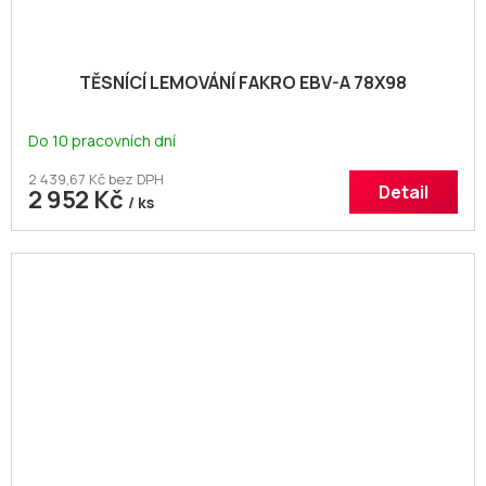
TĚSNÍCÍ LEMOVÁNÍ FAKRO EBV-A 78X98
Do 10 pracovních dní
2 439,67 Kč bez DPH
Detail
2 952 Kč
/ ks