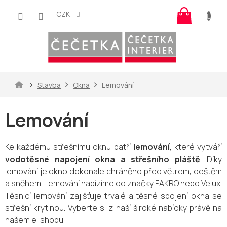
Přejít
Nákup
na
CZK
košík
obsah
Domů
Stavba
Okna
Lemování
Lemování
Ke každému střešnímu oknu patří
lemování
, které vytváří
vodotěsné napojení okna a střešního pláště
. Díky
lemování je okno dokonale chráněno před větrem, deštěm
a sněhem. Lemování nabízíme od značky FAKRO nebo Velux.
Těsnicí lemování zajišťuje trvalé a těsné spojení okna se
střešní krytinou. Vyberte si z naší široké nabídky právě na
našem e-shopu.