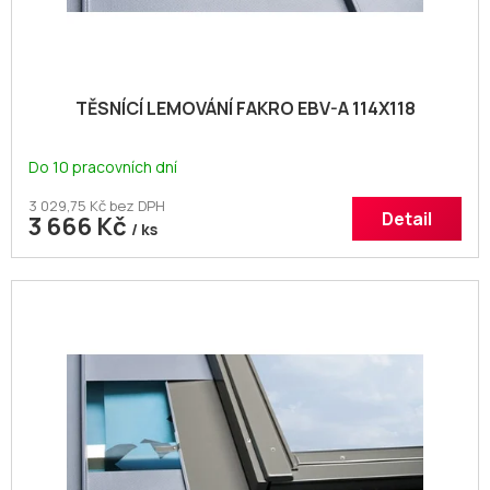
ů
TĚSNÍCÍ LEMOVÁNÍ FAKRO EBV-A 114X118
Do 10 pracovních dní
3 029,75 Kč bez DPH
Detail
3 666 Kč
/ ks