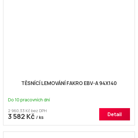
TĚSNÍCÍ LEMOVÁNÍ FAKRO EBV-A 94X140
Do 10 pracovních dní
2 960,33 Kč bez DPH
Detail
3 582 Kč
/ ks