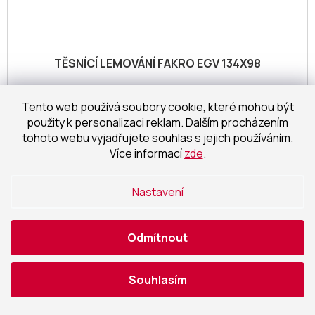
TĚSNÍCÍ LEMOVÁNÍ FAKRO EGV 134X98
Do 10 pracovních dní
Tento web používá soubory cookie, které mohou být
použity k personalizaci reklam. Dalším procházením
3 919,83 Kč bez DPH
Detail
4 743 Kč
tohoto webu vyjadřujete souhlas s jejich používáním.
/ ks
Více informací
zde
.
NAČÍST 24 DALŠÍCH
Nastavení
S
1
5
t
O
r
110
položek celkem
v
Odmítnout
á
l
NAHORU
n
á
k
o
d
Souhlasím
v
a
á
c
n