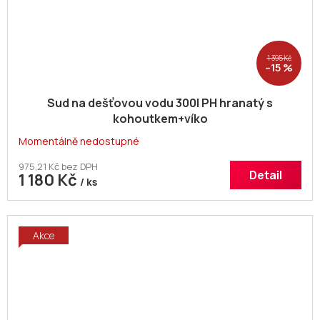
1 395 Kč
–15 %
Sud na dešťovou vodu 300l PH hranatý s
kohoutkem+víko
Momentálně nedostupné
975,21 Kč bez DPH
Detail
1 180 Kč
/ ks
Akce