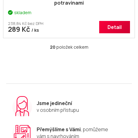
potravinami
skladem
238,84 Kč bez DPH
Detail
289 Kč
/ ks
20
položek celkem
O
v
l
á
d
a
c
í
p
r
Jsme jedineční
v
v osobním přístupu
k
y
v
Přemýšlíme s Vámi
, pomůžeme
ý
vám s navrhováním
p