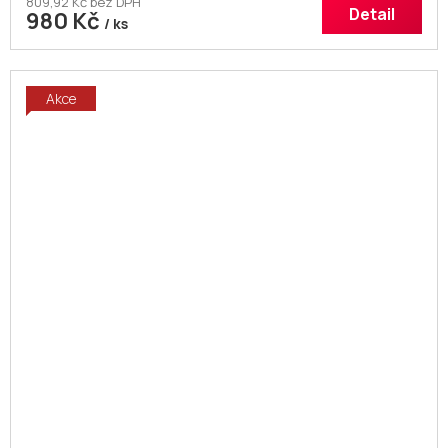
809,92 Kč bez DPH
Detail
980 Kč
/ ks
Akce