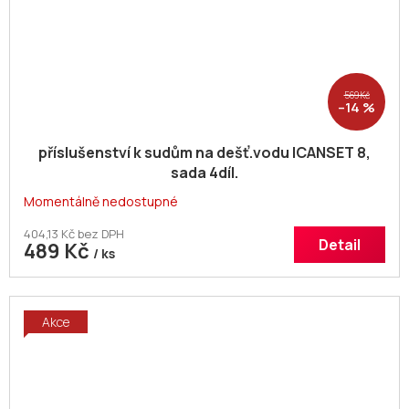
569 Kč
–14 %
příslušenství k sudům na dešť.vodu ICANSET 8,
sada 4díl.
Momentálně nedostupné
404,13 Kč bez DPH
Detail
489 Kč
/ ks
Akce