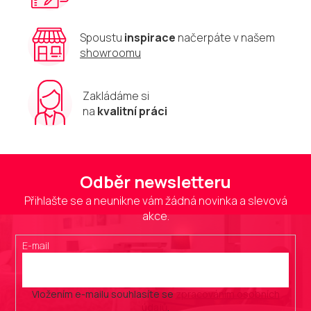
i
s
u
Spoustu
inspirace
načerpáte v našem
showroomu
Zakládáme si
na
kvalitní práci
Odběr newsletteru
Přihlašte se a neunikne vám žádná novinka a slevová
akce.
E-mail
Vložením e-mailu souhlasíte se
zpracováním osobních
údajů
.