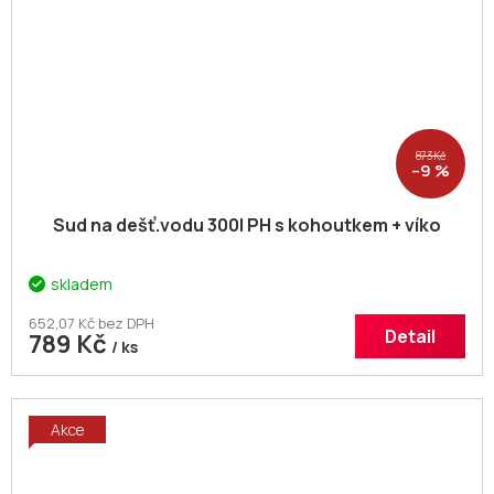
873 Kč
–9 %
Sud na dešť.vodu 300l PH s kohoutkem + víko
skladem
652,07 Kč bez DPH
Detail
789 Kč
/ ks
Akce