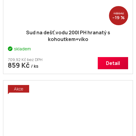
1 065 Kč
–19 %
Sud na dešť.vodu 200l PH hranatý s
kohoutkem+víko
skladem
709,92 Kč bez DPH
Detail
859 Kč
/ ks
Akce