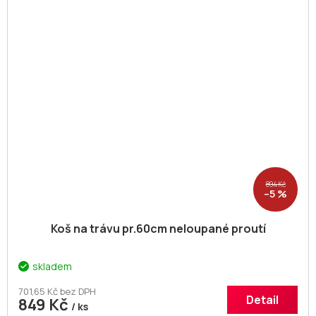
894 Kč
–5 %
Koš na trávu pr.60cm neloupané proutí
skladem
701,65 Kč bez DPH
Detail
849 Kč
/ ks