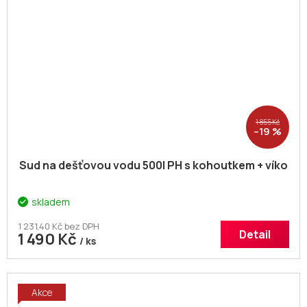
1 855 Kč
–19 %
Sud na dešťovou vodu 500l PH s kohoutkem + víko
skladem
1 231,40 Kč bez DPH
Detail
1 490 Kč
/ ks
Akce