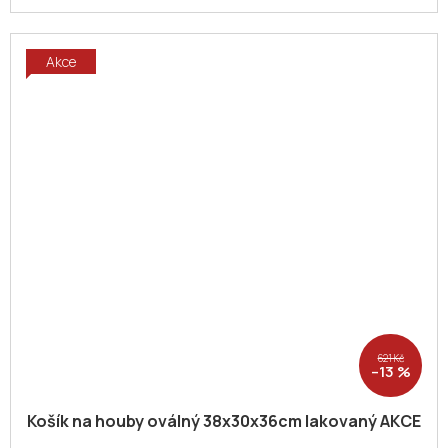
Akce
621 Kč
–13 %
Košík na houby oválný 38x30x36cm lakovaný AKCE