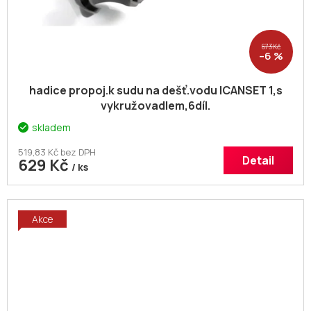
673 Kč
–6 %
hadice propoj.k sudu na dešť.vodu ICANSET 1,s
vykružovadlem,6díl.
skladem
519,83 Kč bez DPH
Detail
629 Kč
/ ks
Akce