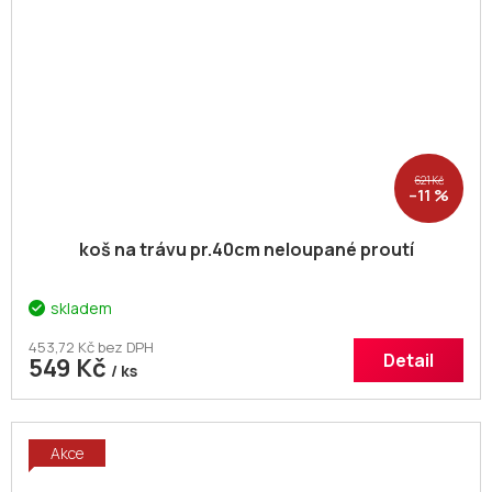
621 Kč
–11 %
koš na trávu pr.40cm neloupané proutí
skladem
453,72 Kč bez DPH
Detail
549 Kč
/ ks
Akce