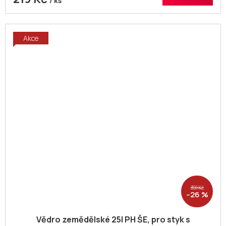
/ ks
Akce
391 Kč
–26 %
Vědro zemědělské 25l PH ŠE, pro styk s