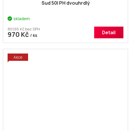
Sud 50l PH dvouhrdlý
skladem
801,65 Kč bez DPH
Detail
970 Kč
/ ks
Akce