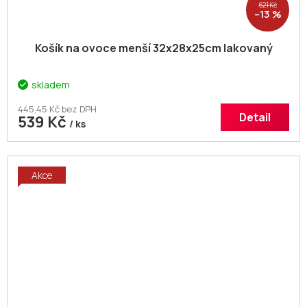
621 Kč
–13 %
Košík na ovoce menší 32x28x25cm lakovaný
skladem
445,45 Kč bez DPH
Detail
539 Kč
/ ks
Akce