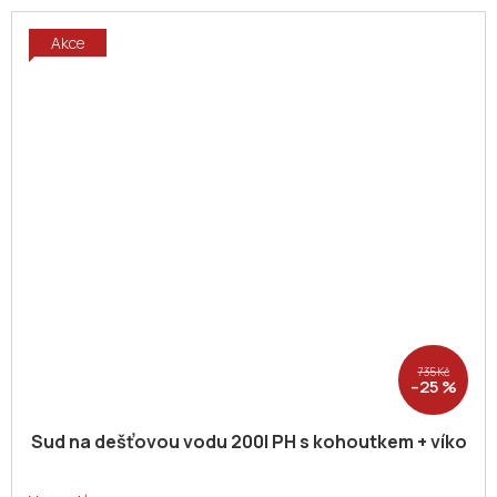
Akce
735 Kč
–25 %
Sud na dešťovou vodu 200l PH s kohoutkem + víko