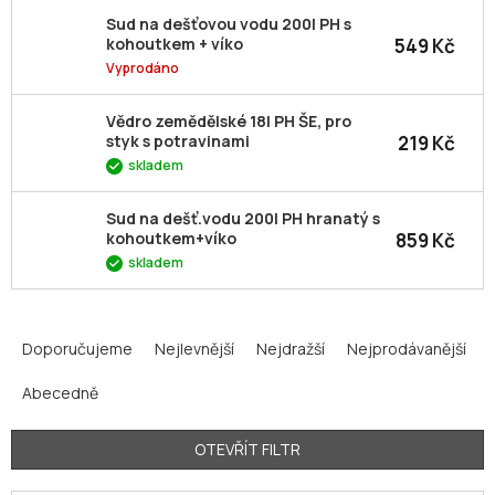
Sud na dešťovou vodu 200l PH s
549 Kč
kohoutkem + víko
Vyprodáno
Vědro zemědělské 18l PH ŠE, pro
219 Kč
styk s potravinami
skladem
Sud na dešť.vodu 200l PH hranatý s
859 Kč
kohoutkem+víko
skladem
Ř
a
Doporučujeme
Nejlevnější
Nejdražší
Nejprodávanější
z
Abecedně
e
n
í
OTEVŘÍT FILTR
p