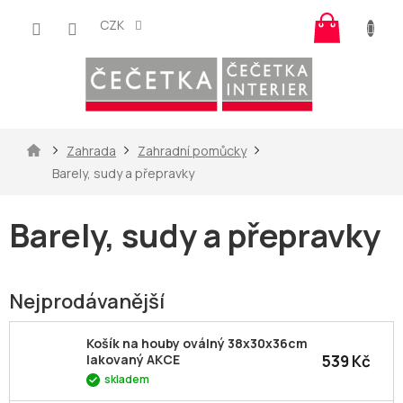
Přejít
Nákup
na
CZK
košík
obsah
Domů
Zahrada
Zahradní pomůcky
Barely, sudy a přepravky
Barely, sudy a přepravky
Nejprodávanější
Košík na houby oválný 38x30x36cm
539 Kč
lakovaný AKCE
skladem