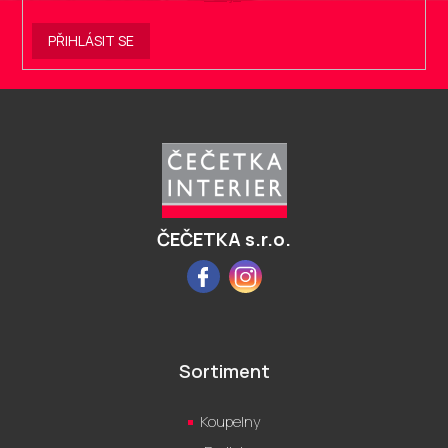
PŘIHLÁSIT SE
Z
á
p
a
t
í
ČEČETKA s.r.o.
Facebook
Instagram
Sortiment
Koupelny