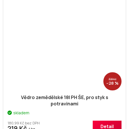
308 Kč
–28 %
Vědro zemědělské 18l PH ŠE, pro styk s
potravinami
skladem
180,99 Kč bez DPH
Detail
219 Kč