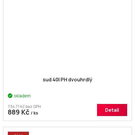
sud 40l PH dvouhrdlý
skladem
734,71 Kč bez DPH
Detail
889 Kč
/ ks