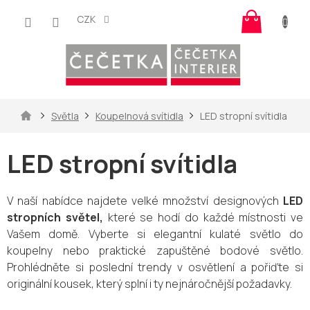
Přejít
Nákup
na
CZK
košík
obsah
Domů
Světla
Koupelnová svítidla
LED stropní svítidla
LED stropní svítidla
V naší nabídce najdete velké množství designových
LED
stropních světel,
které se hodí do každé místnosti ve
Vašem domě. Vyberte si elegantní kulaté světlo do
koupelny nebo praktické zapuštěné bodové světlo.
Prohlédněte si poslední trendy v osvětlení a pořiďte si
originální kousek, který splní i ty nejnáročnější požadavky.