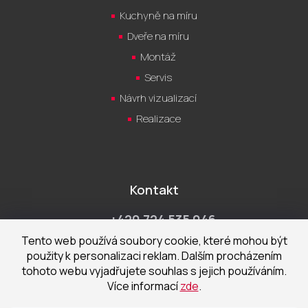
Kuchyně na míru
Dveře na míru
Montáž
Servis
Návrh vizualizací
Realizace
Kontakt
+420 724 535 046
Po-Pá 9:00 - 18:00 hod
Tento web používá soubory cookie, které mohou být
použity k personalizaci reklam. Dalším procházením
obchod@cecetka.cz
tohoto webu vyjadřujete souhlas s jejich používáním.
Více informací
zde
.
Showroom a prodejna