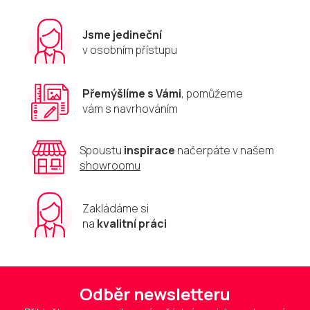
Jsme jedineční
v osobním přístupu
Přemýšlíme s Vámi
, pomůžeme
vám s navrhováním
Spoustu
inspirace
načerpáte v našem
showroomu
Zakládáme si
na
kvalitní práci
Odběr newsletteru