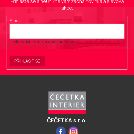
Přihlašte se a neunikne vám žádná novinka a slevová
akce.
E-mail
Vložením e-mailu souhlasíte se
zpracováním osobních
údajů
.
PŘIHLÁSIT SE
Z
á
p
a
t
í
ČEČETKA s.r.o.
Facebook
Instagram