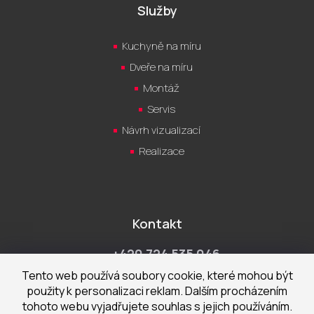
Služby
Kuchyně na míru
Dveře na míru
Montáž
Servis
Návrh vizualizací
Realizace
Kontakt
+420 724 535 046
Po-Pá 9:00 - 18:00 hod
Tento web používá soubory cookie, které mohou být
použity k personalizaci reklam. Dalším procházením
obchod@cecetka.cz
tohoto webu vyjadřujete souhlas s jejich používáním.