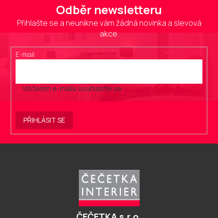
Odběr newsletteru
Přihlašte se a neunikne vám žádná novinka a slevová
akce.
E-mail
Vložením e-mailu souhlasíte se
zpracováním osobních
údajů
.
PŘIHLÁSIT SE
Z
á
p
a
t
í
ČEČETKA s.r.o.