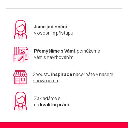
Jsme jedineční
v osobním přístupu
Přemýšlíme s Vámi
, pomůžeme
vám s navrhováním
Spoustu
inspirace
načerpáte v našem
showroomu
Zakládáme si
na
kvalitní práci