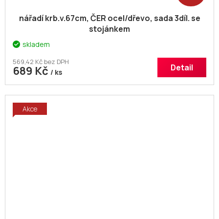
nářadí krb.v.67cm, ČER ocel/dřevo, sada 3díl. se
stojánkem
skladem
569,42 Kč bez DPH
Detail
689 Kč
/ ks
Akce