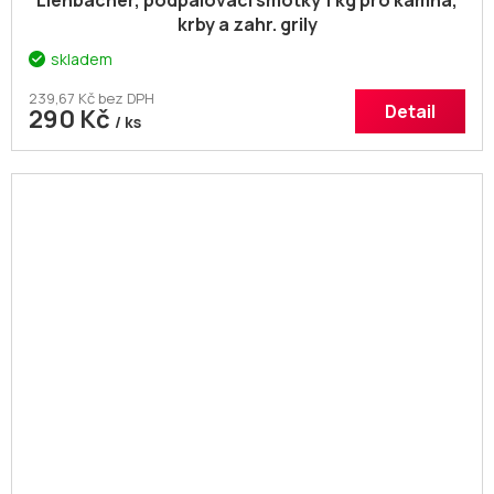
Lienbacher, podpalovací smotky 1 kg pro kamna,
krby a zahr. grily
skladem
239,67 Kč bez DPH
Detail
290 Kč
/ ks