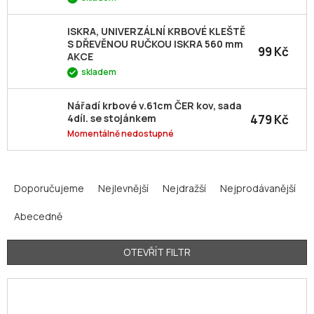
ISKRA, UNIVERZÁLNÍ KRBOVÉ KLEŠTĚ
S DŘEVĚNOU RUČKOU ISKRA 560 mm
99 Kč
AKCE
skladem
Nářadí krbové v.61cm ČER kov, sada
479 Kč
4díl. se stojánkem
Momentálně nedostupné
Ř
a
Doporučujeme
Nejlevnější
Nejdražší
Nejprodávanější
z
Abecedně
e
n
í
OTEVŘÍT FILTR
p
V
r
ý
o