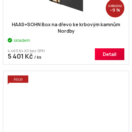
5 988,29 Kč
–9 %
HAAS+SOHN Box na dřevo ke krbovým kamnům
Nordby
skladem
4 463,64 Kč bez DPH
Detail
5 401 Kč
/ ks
Akce