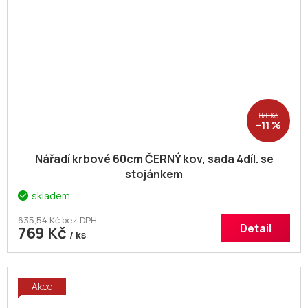
870 Kč
–11 %
Nářadí krbové 60cm ČERNÝ kov, sada 4díl. se
stojánkem
skladem
635,54 Kč bez DPH
Detail
769 Kč
/ ks
Akce