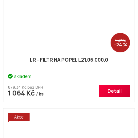
1 407 Kč
–24 %
LR - FILTR NA POPEL L21.06.000.0
skladem
879,34 Kč bez DPH
Detail
1 064 Kč
/ ks
Akce