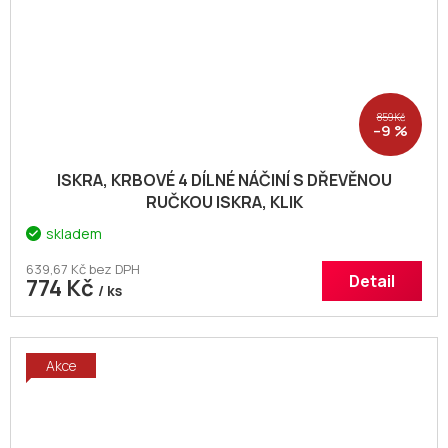
859 Kč
–9 %
ISKRA, KRBOVÉ 4 DÍLNÉ NÁČINÍ S DŘEVĚNOU
RUČKOU ISKRA, KLIK
skladem
639,67 Kč bez DPH
Detail
774 Kč
/ ks
Akce