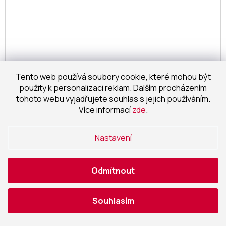
Tento web používá soubory cookie, které mohou být
použity k personalizaci reklam. Dalším procházením
tohoto webu vyjadřujete souhlas s jejich používáním.
Více informací
zde
.
485 Kč
Nastavení
–40 %
Nářadí krbové v.49cm, ČER ocel, sada 4díl. se
Odmítnout
stojánkem
Momentálně nedostupné
Souhlasím
238,84 Kč bez DPH
Detail
289 Kč
/ ks