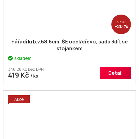
569 Kč
–26 %
nářadí krb.v.68,6cm, ŠE ocel/dřevo, sada 3díl. se
stojánkem
skladem
346,28 Kč bez DPH
Detail
419 Kč
/ ks
Akce