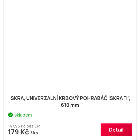
ISKRA, UNIVERZÁLNÍ KRBOVÝ POHRABÁČ ISKRA "I",
610 mm
skladem
147,93 Kč bez DPH
Detail
179 Kč
/ ks