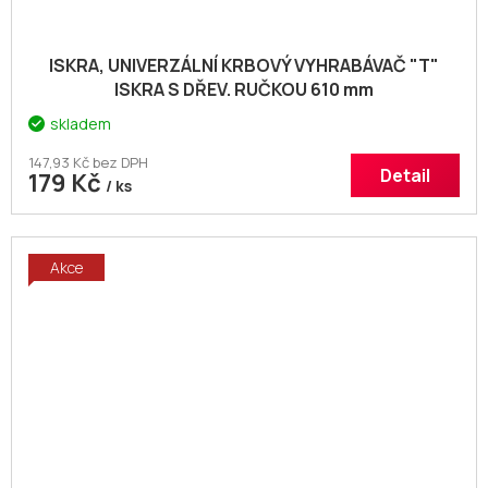
ISKRA, UNIVERZÁLNÍ KRBOVÝ VYHRABÁVAČ "T"
ISKRA S DŘEV. RUČKOU 610 mm
skladem
147,93 Kč bez DPH
Detail
179 Kč
/ ks
Akce