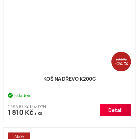
2 385 Kč
–24 %
KOŠ NA DŘEVO K200C
skladem
1 495,87 Kč bez DPH
Detail
1 810 Kč
/ ks
Akce