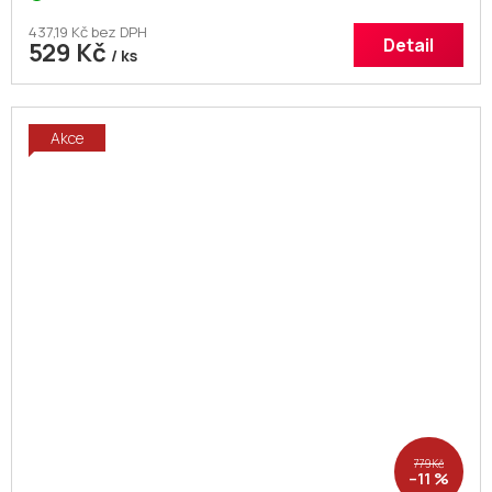
437,19 Kč bez DPH
Detail
529 Kč
/ ks
Akce
779 Kč
–11 %