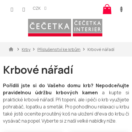
Přejít
Nákup
na
CZK
košík
obsah
Domů
Krby
Příslušenství ke krbům
Krbové nářadí
Krbové nářadí
Pořídili jste si do Vašeho domu krb?
Nepodceňujte
pravidelnou údržbu krbových kamen
a kupte si
praktické krbové nářadí.
Při topení, ale i péči o krb využijete
pohrabáč, lopatku a smeták. Pro pohodlnou relaxaci u krbu
také jistě oceníte proutěný koš na uložení dřeva do krbu či
vysávač na popel. Vyberte si z naší velké nabídky níže.