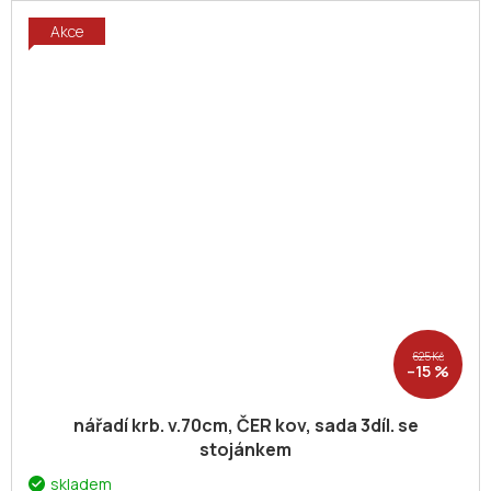
Akce
625 Kč
–15 %
nářadí krb. v.70cm, ČER kov, sada 3díl. se
stojánkem
skladem