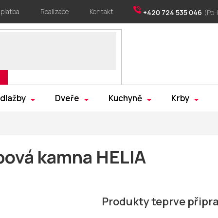
 platba
Realizace
Kontakt
+420 724 535 046
 dlažby
Dveře
Kuchyně
Krby
bová kamna HELIA
Produkty teprve připr