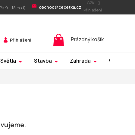
CZK
obchod@cecetka.cz
Přihlášení
Nákupní
Prázdný košík
Přihlášení
košík
Světla
Stavba
Zahrada
Výprodej
avujeme.