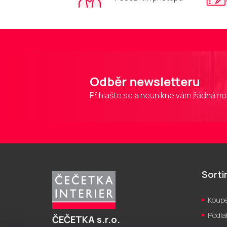
Odběr newsletteru
Přihlašte se a neunikne vám žádná no
Z
á
p
Sort
a
t
Koupe
í
Podla
ČEČETKA s.r.o.