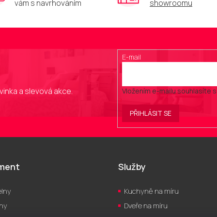
vám s navrhováním
showroomu
E-mail
vinka a slevová akce.
Vložením e-mailu souhlasíte 
PŘIHLÁSIT SE
iment
Služby
lny
Kuchyně na míru
hy
Dveře na míru