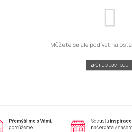
Můžete se ale podívat na osta
ZPĚT DO OBCHODU
Přemýšlíme s Vámi
,
Spoustu
inspirace
pomůžeme
načerpáte v naše