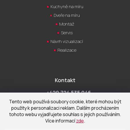
Kuchyně na míru
Dveře na míru
Montáž
Servis
Návrh vizualizací
Realizace
Kontakt
+420 724 535 046
Po-Pá 9:00 - 18:00 hod
Tento web používá soubory cookie, které mohou být
použity k personalizaci reklam. Dalším procházením
obchod@cecetka.cz
tohoto webu vyjadřujete souhlas s jejich používáním.
Více informací
zde
.
Showroom a prodejna