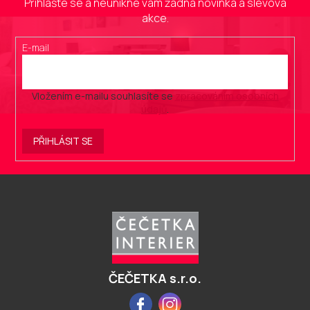
Přihlašte se a neunikne vám žádná novinka a slevová
akce.
E-mail
Vložením e-mailu souhlasíte se
zpracováním osobních
údajů
.
PŘIHLÁSIT SE
Z
á
p
a
t
í
ČEČETKA s.r.o.
Facebook
Instagram