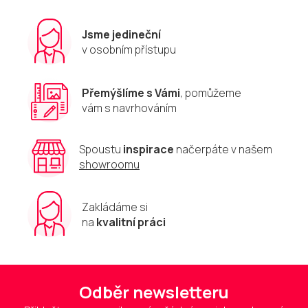
Jsme jedineční
v osobním přístupu
Přemýšlíme s Vámi
, pomůžeme
vám s navrhováním
Spoustu
inspirace
načerpáte v našem
showroomu
Zakládáme si
na
kvalitní práci
Odběr newsletteru