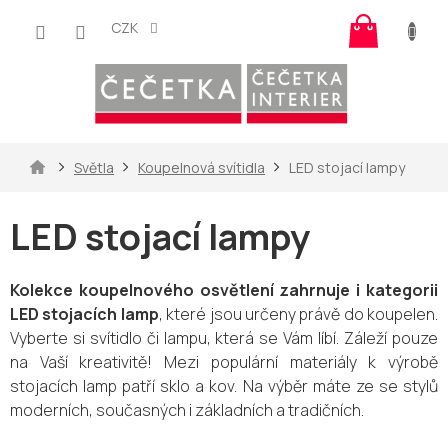
Přejít
Nákup
na
CZK
košík
obsah
Domů
Světla
Koupelnová svítidla
LED stojací lampy
LED stojací lampy
Kolekce koupelnového osvětlení zahrnuje i kategorii
LED stojacích lamp
, které jsou určeny právě do koupelen.
Vyberte si svítidlo či lampu, která se Vám líbí.
Záleží pouze
na Vaší kreativitě!
Mezi populární materiály k výrobě
stojacích lamp patří sklo a kov. Na výběr máte ze se stylů
moderních, současných i základních a tradičních.