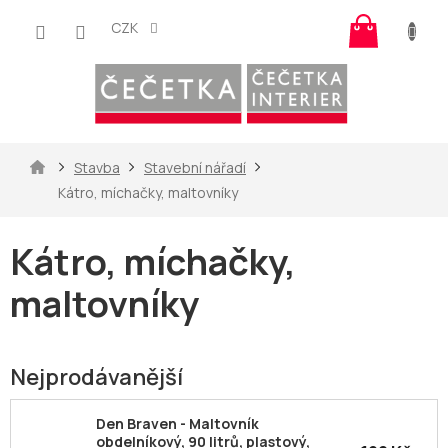
Přejít
Nákup
na
CZK
košík
obsah
Domů
Stavba
Stavební nářadí
Kátro, míchačky, maltovníky
Kátro, míchačky,
maltovníky
Nejprodávanější
Den Braven - Maltovník
obdelníkový, 90 litrů, plastový,