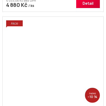
4 033,06 Kč bez DPH
Detail
4 880 Kč
/ ks
Akce
740 Kč
–10 %