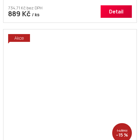
734,71 Kč bez DPH
Detail
889 Kč
/ ks
Akce
1 438 Kč
–15 %