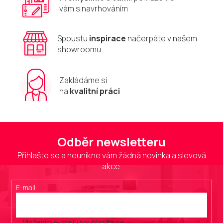
ý
vám s navrhováním
p
i
s
u
Spoustu
inspirace
načerpáte v našem
showroomu
Zakládáme si
na
kvalitní práci
Odběr newsletteru
Přihlašte se a neunikne vám žádná novinka a slevová
akce.
E-mail
Vložením e-mailu souhlasíte se
zpracováním osobních