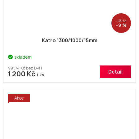
1 331 Kč
–9 %
Katro 1300/1000/15mm
skladem
991,74 Kč bez DPH
Detail
1 200 Kč
/ ks
Akce