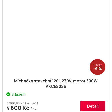
5 160 Kč
–6 %
Míchačka stavební 120l, 230V, motor 500W
AKCE2026
skladem
3 966,94 Kč bez DPH
Detail
4 800 Kč
/ ks