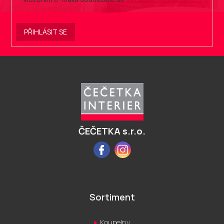
údajů
.
PŘIHLÁSIT SE
Z
á
p
a
t
í
ČEČETKA s.r.o.
Facebook
Instagram
Sortiment
Koupelny