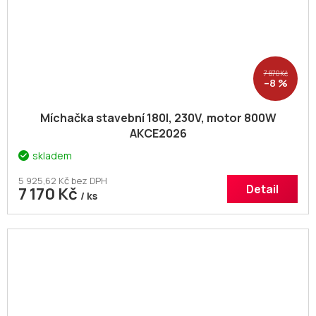
7 870 Kč
–8 %
Míchačka stavební 180l, 230V, motor 800W
AKCE2026
skladem
5 925,62 Kč bez DPH
Detail
7 170 Kč
/ ks