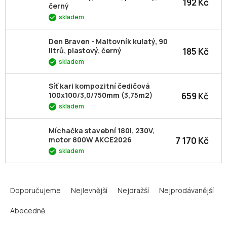
192 Kč
černý
skladem
Den Braven - Maltovník kulatý, 90
185 Kč
litrů, plastový, černý
skladem
Síť kari kompozitní čedičová
659 Kč
100x100/3,0/750mm (3,75m2)
skladem
Míchačka stavební 180l, 230V,
7 170 Kč
motor 800W AKCE2026
skladem
Ř
a
Doporučujeme
Nejlevnější
Nejdražší
Nejprodávanější
z
Abecedně
e