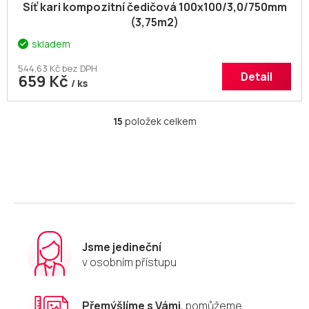
Síť kari kompozitní čedičová 100x100/3,0/750mm
(3,75m2)
skladem
544,63 Kč bez DPH
Detail
659 Kč
/ ks
15
položek celkem
O
v
l
á
d
a
c
í
p
r
Jsme jedineční
v
v osobním přístupu
k
y
v
Přemýšlíme s Vámi
, pomůžeme