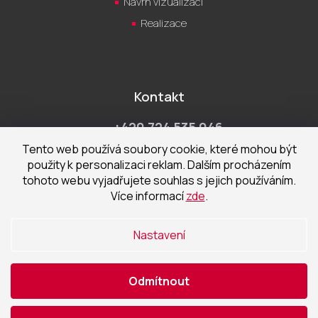
Návrh vizualizací
Realizace
Kontakt
+420 724 535 046
Po-Pá 9:00 - 18:00 hod
Tento web používá soubory cookie, které mohou být
použity k personalizaci reklam. Dalším procházením
obchod@cecetka.cz
tohoto webu vyjadřujete souhlas s jejich používáním.
Více informací
zde
.
Showroom a prodejna
U Staré trati 1652
Nastavení
370 01 České Budějovice
Odmítnout
Vytvořil Shoptet
|
Nakódoval eshopGuru