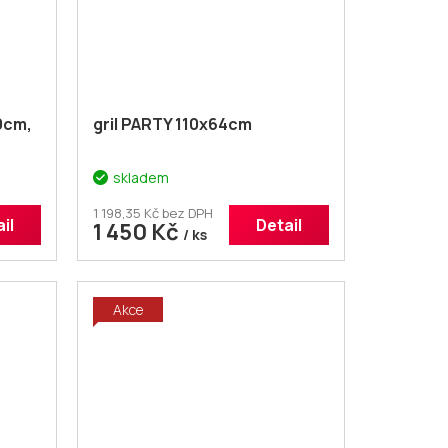
40cm,
gril PARTY 110x64cm
skladem
1 198,35 Kč bez DPH
il
Detail
1 450 Kč
/ ks
Akce