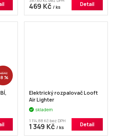
387,60 Kč bez DPH
il
Detail
469 Kč
/ ks
646 Kč
–8 %
BÍ,
Elektrický rozpalovač Looft
Air Lighter
skladem
1 114,88 Kč bez DPH
il
Detail
1 349 Kč
/ ks