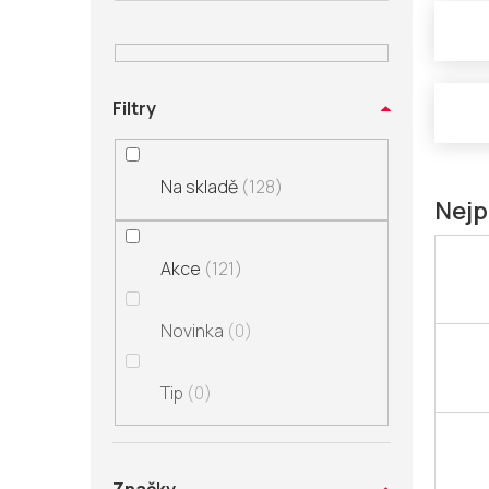
n
í
p
a
Filtry
n
e
l
Na skladě
128
Nejp
Akce
121
Novinka
0
Tip
0