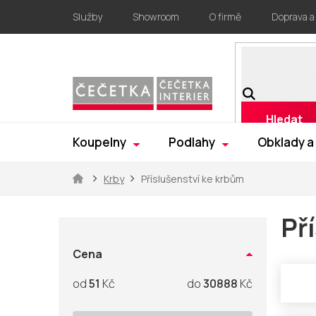
Přejít
Služby
Showroom
O firmě
Doprava a
na
obsah
Hledat
Koupelny
Podlahy
Obklady a
Domů
Krby
Příslušenství ke krbům
P
o
Př
s
t
Cena
r
51
Kč
30888
Kč
a
n