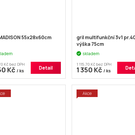
l MADISON 55x28x60cm
gril multifunkční 3v1 pr.
výška 75cm
kladem
skladem
,70 Kč bez DPH
1 115,70 Kč bez DPH
Detail
Deta
50 Kč
1 350 Kč
/ ks
/ ks
kce
Akce