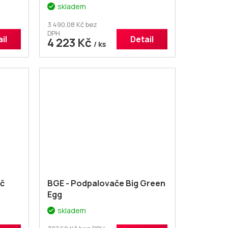
er +
(AKKUM SOL 01)
+ voucher +
skladem
:
Dodatečná sleva 1% kód:
ROMOTOP
3 490,08 Kč bez
DPH
il
Detail
4 223 Kč
/ ks
ač
BGE - Podpalovače Big Green
Egg
skladem