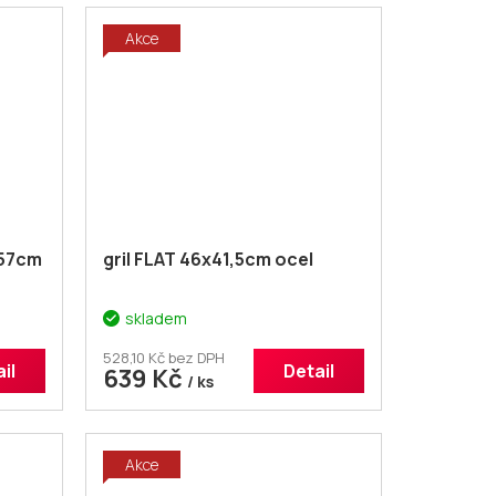
Akce
 57cm
gril FLAT 46x41,5cm ocel
skladem
528,10 Kč bez DPH
il
Detail
639 Kč
/ ks
Akce