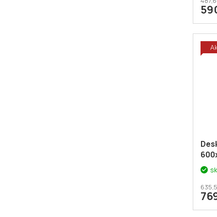
487,6
59
A
Des
600
s
635,5
76