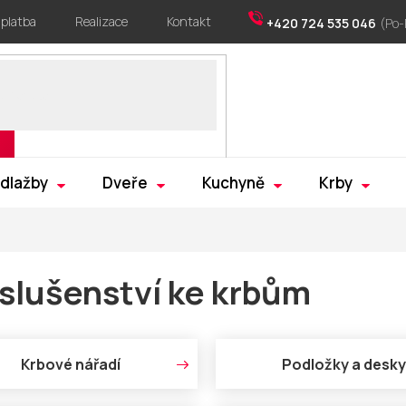
 platba
Realizace
Kontakt
+420 724 535 046
 dlažby
Dveře
Kuchyně
Krby
íslušenství ke krbům
Krbové nářadí
Podložky a desky