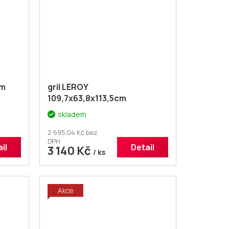
cm
gril LEROY
109,7x63,8x113,5cm
skladem
2 595,04 Kč bez
DPH
il
Detail
3 140 Kč
/ ks
Akce