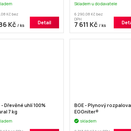
KUM KV 07)
+ voucher +
(AKKUM SOL 02)
+ vouch
kladem
Skladem u dodavatele
atečná sleva 1% kód:
Dodatečná sleva 1% kód
MOTOP
ROMOTOP
,08 Kč bez
6 290,08 Kč bez
DPH
Detail
Deta
586 Kč
7 611 Kč
/ ks
/ ks
- Dřevěné uhlí 100%
BGE - Plynový rozpalov
ral 7 kg
EGGniter®
kladem
skladem