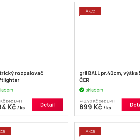
Akce
trický rozpalovač
gril BALL pr.40cm, výška
tlighter
ČER
kladem
skladem
 Kč bez DPH
742,98 Kč bez DPH
Detail
Deta
94 Kč
899 Kč
/ ks
/ ks
kce
Akce