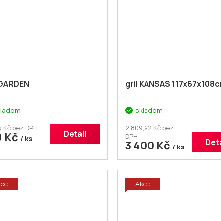
 GARDEN
gril KANSAS 117x67x108
kladem
skladem
5 Kč bez DPH
2 809,92 Kč bez
Detail
9 Kč
DPH
/ ks
Deta
3 400 Kč
/ ks
kce
Akce