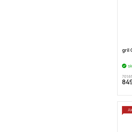
gril
s
701,6
84
A