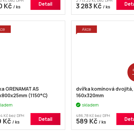
0 Kč bez DPH
2 713,22 Kč bez DPH
Detail
Deta
0 Kč
3 283 Kč
/ ks
/ ks
kce
Akce
ka GRENAMAT AS
dvířka komínová dvojitá, 
x800x25mm (1150°C)
160x320mm
kladem
skladem
4 Kč bez DPH
486,78 Kč bez DPH
Detail
Deta
9 Kč
589 Kč
/ ks
/ ks