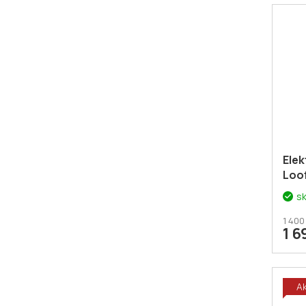
Elek
Loof
s
1 400
1 6
A