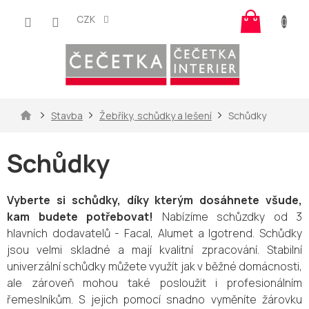
Přejít
Nákup
na
CZK
košík
obsah
Domů
Stavba
Žebříky, schůdky a lešení
Schůdky
Schůdky
Vyberte si schůdky, díky kterým dosáhnete všude,
kam budete potřebovat!
Nabízíme schůzdky od 3
hlavních dodavatelů - Facal, Alumet a Igotrend. Schůdky
jsou velmi skladné a mají kvalitní zpracování. Stabilní
univerzální schůdky můžete využít jak v běžné domácnosti,
ale zároveň mohou také posloužit i profesionálním
řemeslníkům. S jejich pomocí snadno vyměníte žárovku