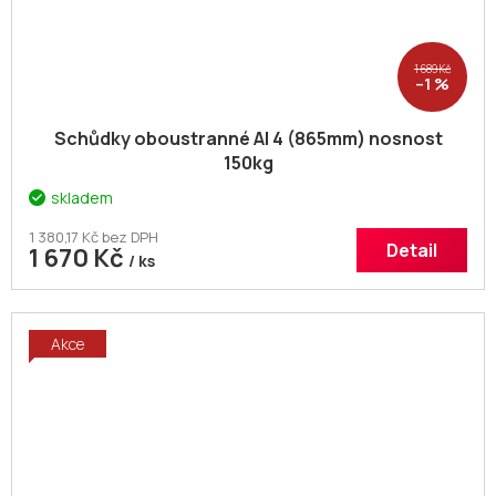
1 689 Kč
–1 %
Schůdky oboustranné Al 4 (865mm) nosnost
150kg
skladem
1 380,17 Kč bez DPH
Detail
1 670 Kč
/ ks
Akce