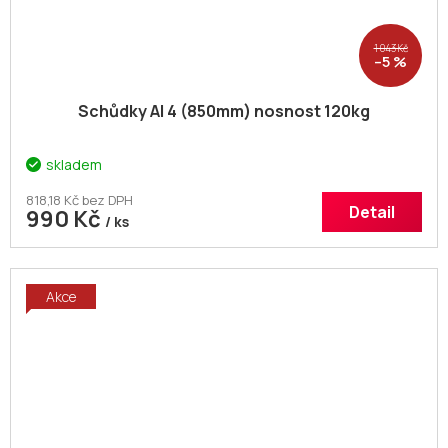
1 043 Kč
–5 %
Schůdky Al 4 (850mm) nosnost 120kg
skladem
818,18 Kč bez DPH
Detail
990 Kč
/ ks
Akce