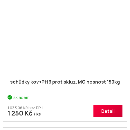
schůdky kov+PH 3 protiskluz. MO nosnost 150kg
skladem
1 033,06 Kč bez DPH
Detail
1 250 Kč
/ ks