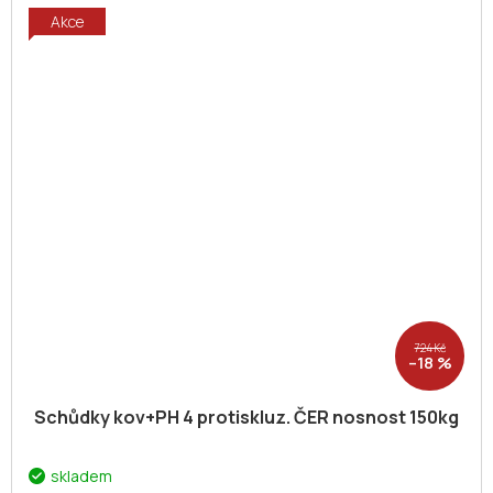
Akce
724 Kč
–18 %
Schůdky kov+PH 4 protiskluz. ČER nosnost 150kg
skladem