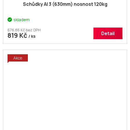
Schůdky Al 3 (630mm) nosnost 120kg
skladem
676,86 Kč bez DPH
Detail
819 Kč
/ ks
Akce