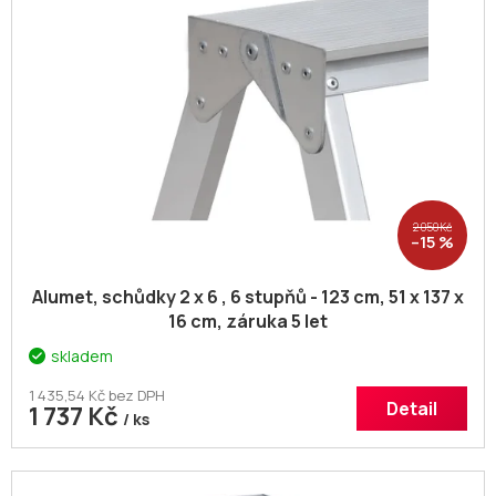
2 050 Kč
–15 %
Alumet, schůdky 2 x 6 , 6 stupňů - 123 cm, 51 x 137 x
16 cm, záruka 5 let
skladem
1 435,54 Kč bez DPH
Detail
1 737 Kč
/ ks