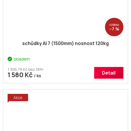
1 708 Kč
–7 %
schůdky Al 7 (1500mm) nosnost 120kg
skladem
1 305,79 Kč bez DPH
Detail
1 580 Kč
/ ks
Akce