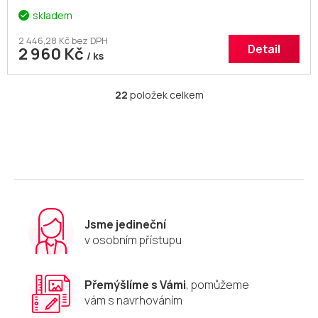
skladem
2 446,28 Kč bez DPH
Detail
2 960 Kč
/ ks
22
položek celkem
O
v
l
á
d
a
c
í
p
r
Jsme jedineční
v
v osobním přístupu
k
y
v
Přemýšlíme s Vámi
, pomůžeme
ý
vám s navrhováním
p
i