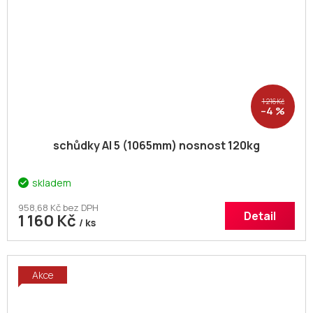
1 216 Kč
–4 %
schůdky Al 5 (1065mm) nosnost 120kg
skladem
958,68 Kč bez DPH
Detail
1 160 Kč
/ ks
Akce