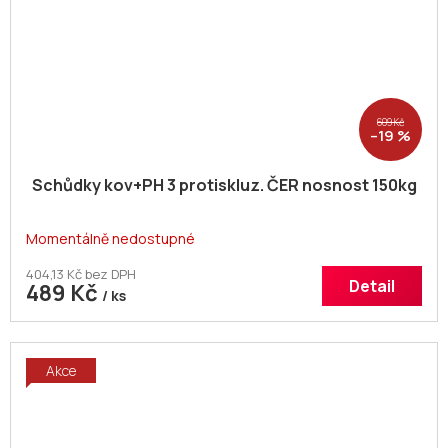
609 Kč
–19 %
Schůdky kov+PH 3 protiskluz. ČER nosnost 150kg
Momentálně nedostupné
404,13 Kč bez DPH
Detail
489 Kč
/ ks
Akce