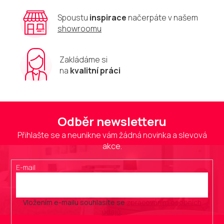
s
u
Spoustu
inspirace
načerpáte v našem
showroomu
Zakládáme si
na
kvalitní práci
Odběr newsletteru
Přihlašte se a neunikne vám žádná novinka a slevová
akce.
E-mail
Vložením e-mailu souhlasíte se
zpracováním osobních
údajů
.