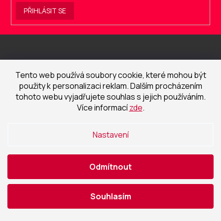
PŘIHLÁSIT SE
Z
á
p
a
Tento web používá soubory cookie, které mohou být
t
použity k personalizaci reklam. Dalším procházením
tohoto webu vyjadřujete souhlas s jejich používáním.
í
Více informací
zde
.
ČEČETKA s.r.o.
Facebook
Instagram
Nastavení
Odmítnout
Sortiment
Souhlasím
Koupelny
Podlahy