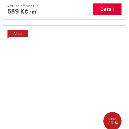
486,78 Kč bez DPH
Detail
589 Kč
/ ks
Akce
888 Kč
–19 %