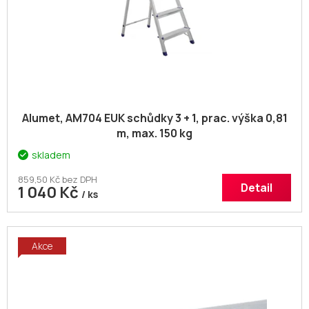
u
k
t
ů
Alumet, AM704 EUK schůdky 3 + 1, prac. výška 0,81
m, max. 150 kg
skladem
859,50 Kč bez DPH
Detail
1 040 Kč
/ ks
Akce