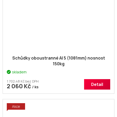
Schůdky oboustranné Al 5 (1081mm) nosnost
150kg
skladem
1 702,48 Kč bez DPH
Detail
2 060 Kč
/ ks
Akce