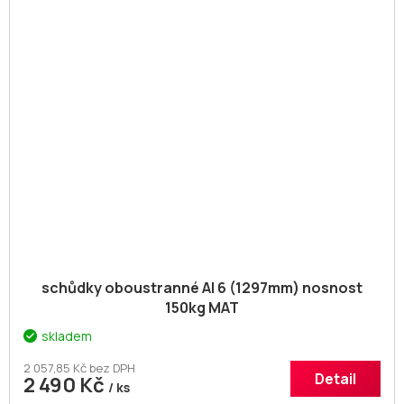
schůdky oboustranné Al 6 (1297mm) nosnost
150kg MAT
skladem
2 057,85 Kč bez DPH
Detail
2 490 Kč
/ ks