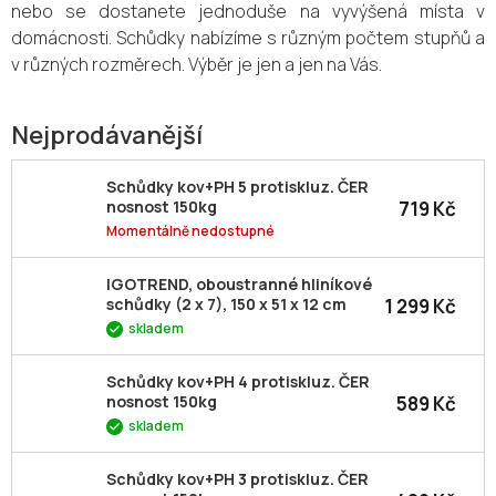
nebo se dostanete jednoduše na vyvýšená místa v
domácnosti. Schůdky nabízíme s různým počtem stupňů a
v různých rozměrech. Výběr je jen a jen na Vás.
Nejprodávanější
Schůdky kov+PH 5 protiskluz. ČER
719 Kč
nosnost 150kg
Momentálně nedostupné
IGOTREND, oboustranné hliníkové
1 299 Kč
schůdky (2 x 7), 150 x 51 x 12 cm
skladem
Schůdky kov+PH 4 protiskluz. ČER
589 Kč
nosnost 150kg
skladem
Schůdky kov+PH 3 protiskluz. ČER