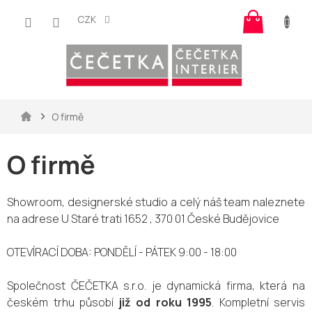
Přejít
Nákup
na
CZK
košík
obsah
Domů
O firmě
O firmě
Showroom, designerské studio a celý náš team naleznete
na adrese U Staré trati 1652 , 370 01 České Budějovice
OTEVÍRACÍ DOBA: PONDĚLÍ - PÁTEK 9:00 - 18:00
Společnost ČEČETKA s.r.o. je dynamická firma, která na
českém trhu působí
již od roku 1995
. Kompletní servis