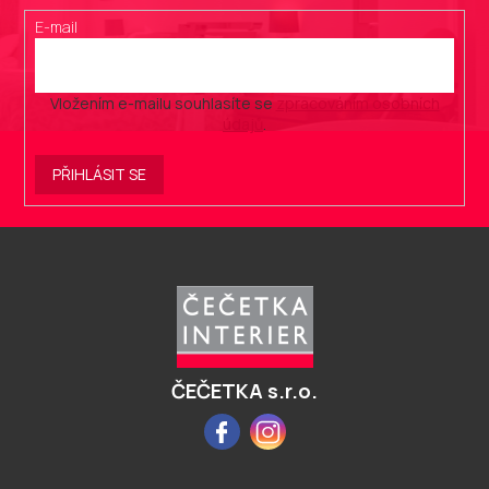
E-mail
Vložením e-mailu souhlasíte se
zpracováním osobních
údajů
.
PŘIHLÁSIT SE
Z
á
p
a
t
í
ČEČETKA s.r.o.
Facebook
Instagram