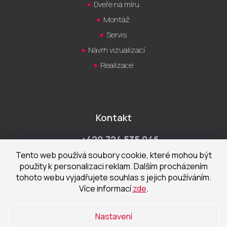
Dveře na míru
Montáž
Servis
Návrh vizualizací
Realizace
Kontakt
+420 724 535 046
Po-Pá 9:00 - 18:00 hod
Tento web používá soubory cookie, které mohou být
použity k personalizaci reklam. Dalším procházením
obchod@cecetka.cz
tohoto webu vyjadřujete souhlas s jejich používáním.
Více informací
zde
.
Showroom a prodejna
U Staré trati 1652
Nastavení
370 01 České Budějovice