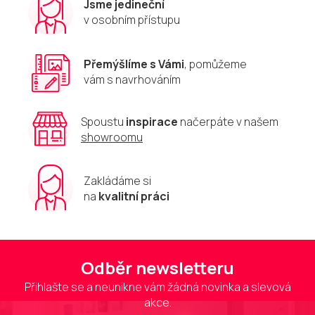
Jsme jedineční
v osobním přístupu
Přemýšlíme s Vámi
, pomůžeme
vám s navrhováním
Spoustu
inspirace
načerpáte v našem
showroomu
Zakládáme si
na
kvalitní práci
Odběr newsletteru
Přihlašte se a neunikne vám žádná novinka a slevová
akce.