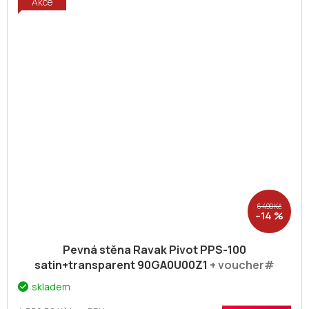
Akce
6 490 Kč
–14 %
Pevná stěna Ravak Pivot PPS-100
satin+transparent 90GA0U00Z1
+ voucher#
Dodatečná sleva 5% kód: KOUPELNA
skladem