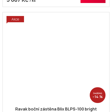
/ ks
Akce
9 490 Kč
–14 %
Ravak boční zástěna Blix BLPS-100 bright