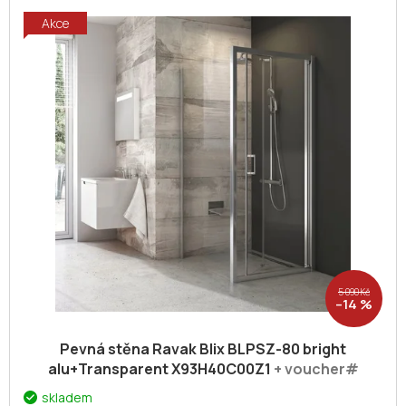
Akce
5 090 Kč
–14 %
Pevná stěna Ravak Blix BLPSZ-80 bright
alu+Transparent X93H40C00Z1
+ voucher#
Dodatečná sleva 5% kód: KOUPELNA
skladem