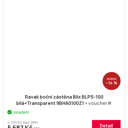
6 690 Kč
–14 %
Ravak boční zástěna Blix BLPS-100
bílá+Transparent 9BHA0100Z1
+ voucher#
Dodatečná sleva 5% kód: KOUPELNA
skladem
4 700 Kč bez DPH
Detail
5 687 Kč