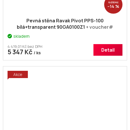
6 290 Kč
–14 %
Pevná stěna Ravak Pivot PPS-100
bílá+transparent 90GA0100Z1
+ voucher#
Dodatečná sleva 5% kód: KOUPELNA
skladem
4 419,01 Kč bez DPH
Detail
5 347 Kč
/ ks
Akce