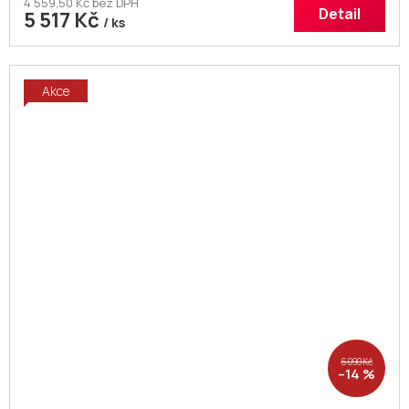
4 559,50 Kč bez DPH
Detail
5 517 Kč
/ ks
Akce
6 090 Kč
–14 %