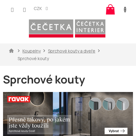
Přejít
Nákup
na
CZK
košík
obsah
Domů
Koupelny
Sprchové kouty a dveře
Sprchové kouty
Sprchové kouty