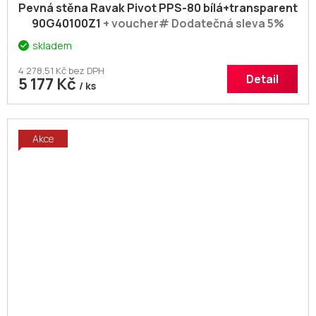
Pevná stěna Ravak Pivot PPS-80 bílá+transparent
90G40100Z1
+ voucher# Dodatečná sleva 5%
kód: KOUPELNA
skladem
4 278,51 Kč bez DPH
Detail
5 177 Kč
/ ks
Akce