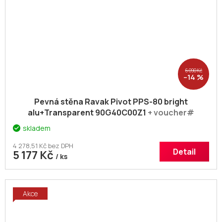
6 090 Kč
–14 %
Pevná stěna Ravak Pivot PPS-80 bright
alu+Transparent 90G40C00Z1
+ voucher#
Dodatečná sleva 5% kód: KOUPELNA
skladem
4 278,51 Kč bez DPH
Detail
5 177 Kč
/ ks
Akce