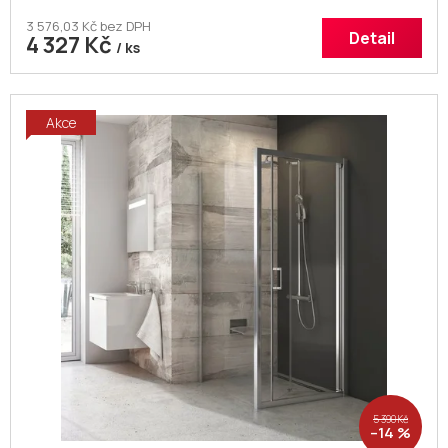
3 576,03 Kč bez DPH
Detail
4 327 Kč
/ ks
Akce
5 390 Kč
–14 %