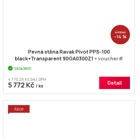
6 790 Kč
–14 %
Pevná stěna Ravak Pivot PPS-100
black+Transparent 90GA0300Z1
+ voucher#
Dodatečná sleva 5% kód: KOUPELNA
skladem
4 770,25 Kč bez DPH
Detail
5 772 Kč
/ ks
Akce