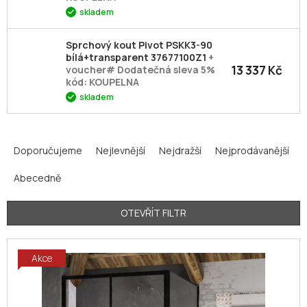
skladem
Sprchový kout Pivot PSKK3-90
bílá+transparent 37677100Z1
+
13 337 Kč
voucher# Dodatečná sleva 5%
kód: KOUPELNA
skladem
Ř
a
Doporučujeme
Nejlevnější
Nejdražší
Nejprodávanější
z
Abecedně
e
n
í
OTEVŘÍT FILTR
p
V
r
Akce
ý
o
p
d
i
u