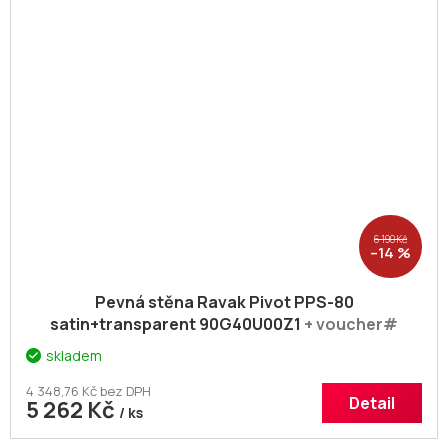
6 190 Kč
–14 %
Pevná stěna Ravak Pivot PPS-80
satin+transparent 90G40U00Z1
+ voucher#
Dodatečná sleva 5% kód: KOUPELNA
skladem
4 348,76 Kč bez DPH
Detail
5 262 Kč
/ ks