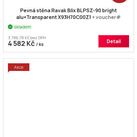
Pevná stěna Ravak Blix BLPSZ-90 bright
alu+Transparent X93H70C00Z1
+ voucher#
Dodatečná sleva 5% kód: KOUPELNA
skladem
3 786,78 Kč bez DPH
Detail
4 582 Kč
/ ks
Akce