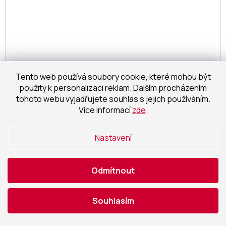
Tento web používá soubory cookie, které mohou být
použity k personalizaci reklam. Dalším procházením
tohoto webu vyjadřujete souhlas s jejich používáním.
Více informací
zde
.
16 390 Kč
–15 %
Nastavení
Ravak čtvrtkruhový sprchový kout snížený Blix
BLCP4 Sabina 80 bílá+Transparent 3B240140Z1
+
voucher# Dodatečná sleva 5% kód: KOUPELNA
skladem
Odmítnout
11 514,05 Kč bez DPH
Detail
13 932 Kč
/ ks
Souhlasím