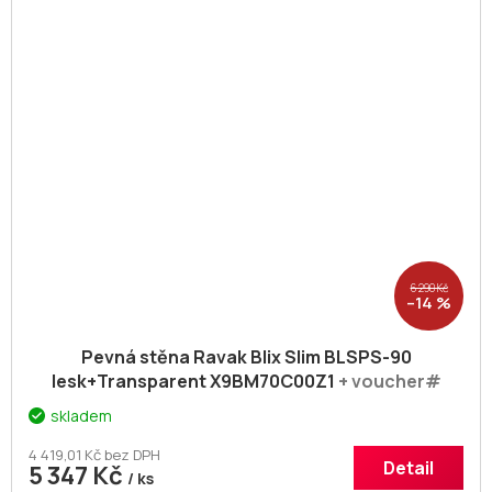
6 290 Kč
–14 %
Pevná stěna Ravak Blix Slim BLSPS-90
lesk+Transparent X9BM70C00Z1
+ voucher#
Dodatečná sleva 5% kód: KOUPELNA
skladem
4 419,01 Kč bez DPH
Detail
5 347 Kč
/ ks