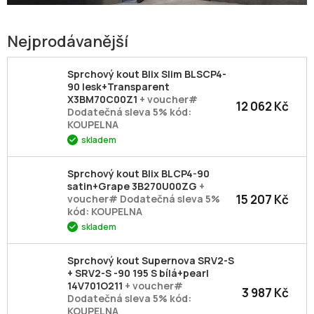
Nejprodávanější
Sprchový kout Blix Slim BLSCP4-
90 lesk+Transparent
X3BM70C00Z1
+ voucher#
12 062 Kč
Dodatečná sleva 5% kód:
KOUPELNA
skladem
Sprchový kout Blix BLCP4-90
satin+Grape 3B270U00ZG
+
15 207 Kč
voucher# Dodatečná sleva 5%
kód: KOUPELNA
skladem
Sprchový kout Supernova SRV2-S
+ SRV2-S -90 195 S bílá+pearl
14V701O211
+ voucher#
3 987 Kč
Dodatečná sleva 5% kód:
KOUPELNA