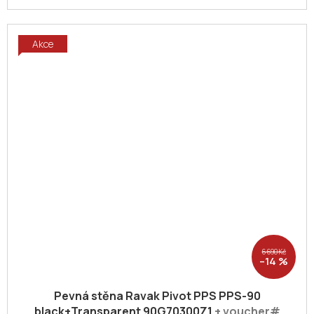
Akce
6 690 Kč
–14 %
Pevná stěna Ravak Pivot PPS PPS-90
black+Transparent 90G70300Z1
+ voucher#