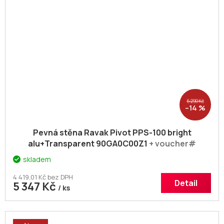
6 290 Kč
–14 %
Pevná stěna Ravak Pivot PPS-100 bright
alu+Transparent 90GA0C00Z1
+ voucher#
Dodatečná sleva 5% kód: KOUPELNA
skladem
4 419,01 Kč bez DPH
Detail
5 347 Kč
/ ks