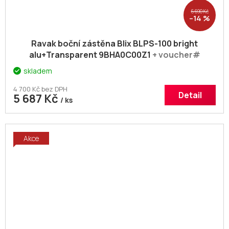
6 690 Kč
–14 %
Ravak boční zástěna Blix BLPS-100 bright
alu+Transparent 9BHA0C00Z1
+ voucher#
Dodatečná sleva 5% kód: KOUPELNA
skladem
4 700 Kč bez DPH
Detail
5 687 Kč
/ ks
Akce