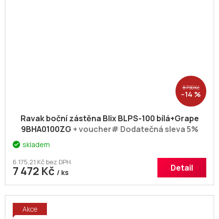
8 790 Kč
–14 %
Ravak boční zástěna Blix BLPS-100 bílá+Grape
9BHA0100ZG
+ voucher# Dodatečná sleva 5%
kód: KOUPELNA
skladem
6 175,21 Kč bez DPH
Detail
7 472 Kč
/ ks
Akce