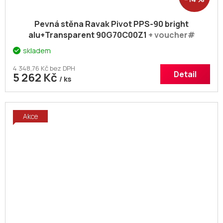
Pevná stěna Ravak Pivot PPS-90 bright
alu+Transparent 90G70C00Z1
+ voucher#
Dodatečná sleva 5% kód: KOUPELNA
skladem
4 348,76 Kč bez DPH
Detail
5 262 Kč
/ ks
Akce