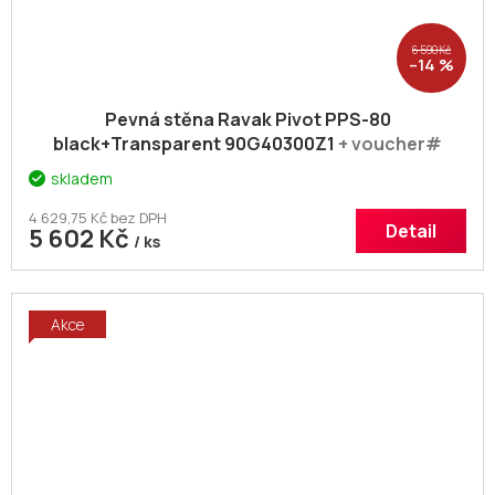
6 590 Kč
–14 %
Pevná stěna Ravak Pivot PPS-80
black+Transparent 90G40300Z1
+ voucher#
Dodatečná sleva 5% kód: KOUPELNA
skladem
4 629,75 Kč bez DPH
Detail
5 602 Kč
/ ks
Akce