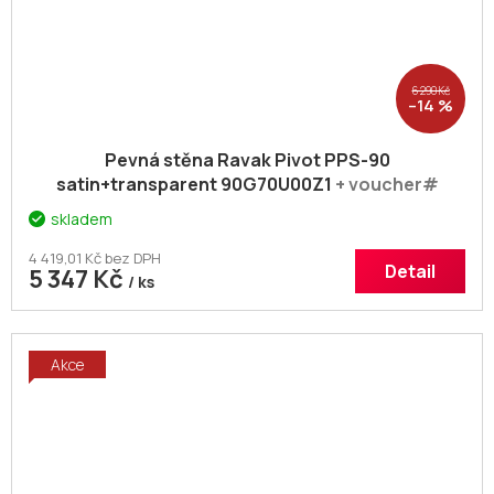
6 290 Kč
–14 %
Pevná stěna Ravak Pivot PPS-90
satin+transparent 90G70U00Z1
+ voucher#
Dodatečná sleva 5% kód: KOUPELNA
skladem
4 419,01 Kč bez DPH
Detail
5 347 Kč
/ ks
Akce