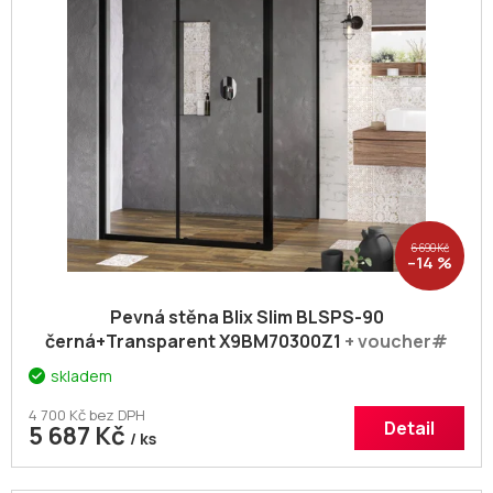
s
k
p
t
r
ů
o
d
u
k
t
ů
6 690 Kč
–14 %
Pevná stěna Blix Slim BLSPS-90
černá+Transparent X9BM70300Z1
+ voucher#
Dodatečná sleva 5% kód: KOUPELNA
skladem
4 700 Kč bez DPH
Detail
5 687 Kč
/ ks