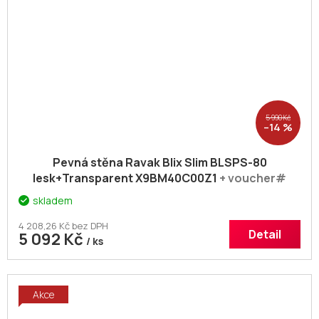
5 990 Kč
–14 %
Pevná stěna Ravak Blix Slim BLSPS-80
lesk+Transparent X9BM40C00Z1
+ voucher#
Dodatečná sleva 5% kód: KOUPELNA
skladem
4 208,26 Kč bez DPH
Detail
5 092 Kč
/ ks
Akce