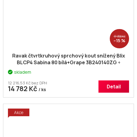
17 390 Kč
–15 %
Ravak čtvrtkruhový sprchový kout snížený Blix
BLCP4 Sabina 80 bílá+Grape 3B240140ZG
+
voucher# Dodatečná sleva 5% kód: KOUPELNA
skladem
12 216,53 Kč bez DPH
Detail
14 782 Kč
/ ks
Akce