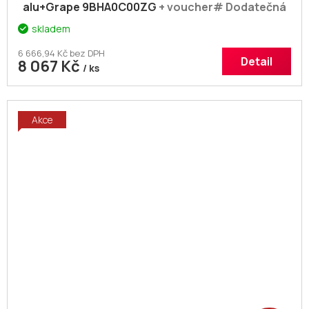
alu+Grape 9BHA0C00ZG
+ voucher# Dodatečná
sleva 5% kód: KOUPELNA
skladem
6 666,94 Kč bez DPH
Detail
8 067 Kč
/ ks
Akce