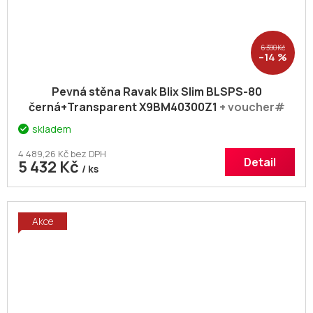
6 390 Kč
–14 %
Pevná stěna Ravak Blix Slim BLSPS-80
černá+Transparent X9BM40300Z1
+ voucher#
Dodatečná sleva 5% kód: KOUPELNA
skladem
4 489,26 Kč bez DPH
Detail
5 432 Kč
/ ks
Akce