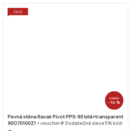
Akce
6 190 Kč
–14 %
Pevná stěna Ravak Pivot PPS-90 bílá+transparent
90G70100Z1
+ voucher# Dodatečná sleva 5% kód:
KOUPELNA