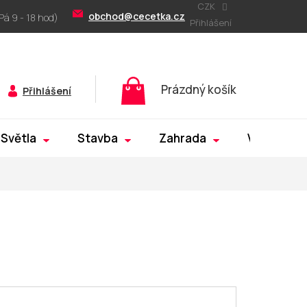
CZK
obchod@cecetka.cz
Přihlášení
Nákupní
Prázdný košík
Přihlášení
košík
Světla
Stavba
Zahrada
Výprodej