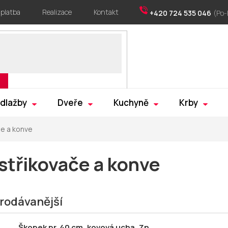
 platba
Realizace
Kontakt
+420 724 535 046
 dlažby
Dveře
Kuchyně
Krby
če a konve
střikovače a konve
rodávanější
Škopek pr. 40 cm, kovová ucha, Zn