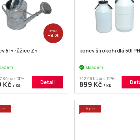
839 Kč
–9 %
v 5l + růžice Zn
konev širokohrdlá 50l P
kladem
skladem
7 Kč bez DPH
742,98 Kč bez DPH
Detail
Deta
9 Kč
899 Kč
/ ks
/ ks
kce
Akce