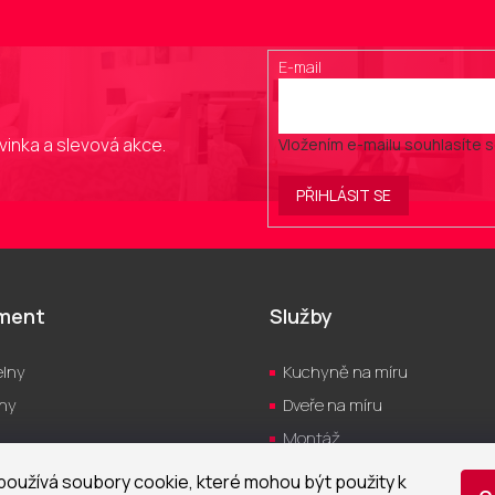
ý
p
i
E-mail
s
u
vinka a slevová akce.
Vložením e-mailu souhlasíte 
PŘIHLÁSIT SE
iment
Služby
lny
Kuchyně na míru
hy
Dveře na míru
Montáž
yně
Servis
oužívá soubory cookie, které mohou být použity k