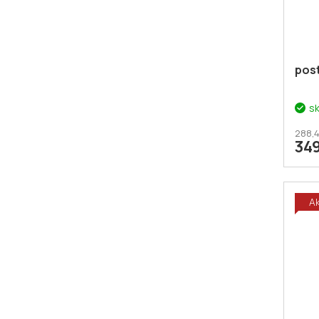
post
s
288,4
34
A