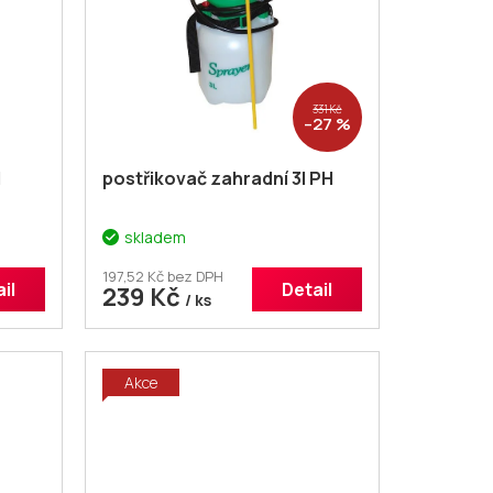
331 Kč
–27 %
H
postřikovač zahradní 3l PH
skladem
197,52 Kč bez DPH
il
Detail
239 Kč
/ ks
Akce