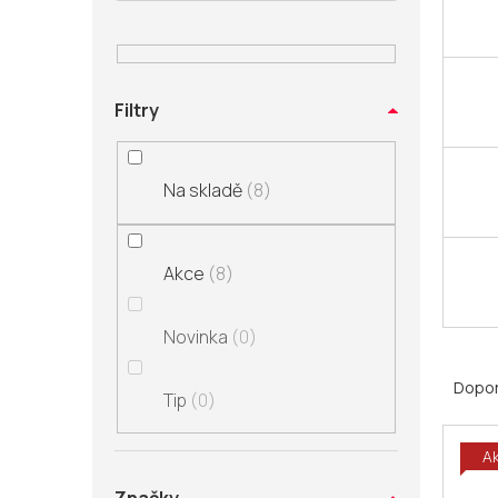
n
í
p
a
Filtry
n
e
l
Na skladě
8
Akce
8
Novinka
0
Ř
a
Dopo
Tip
0
z
V
e
A
ý
n
p
í