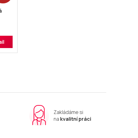
á
il
Zakládáme si
m
na
kvalitní práci