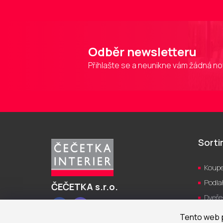
Odběr newsletteru
Přihlašte se a neunikne vám žádná no
Z
á
p
Sort
a
t
Koupe
í
Podla
ČEČETKA s.r.o.
Dveře
Facebook
Instagram
Kuch
Tento web p