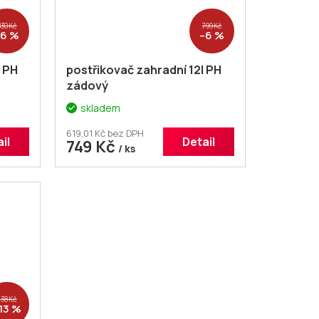
830 Kč
799 Kč
–6 %
–6 %
l PH
postřikovač zahradní 12l PH
zádový
skladem
619,01 Kč bez DPH
il
Detail
749 Kč
/ ks
738 Kč
13 %