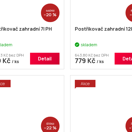
440 Kč
–20 %
řikovač zahradní 7l PH
Postřikovač zahradní 12
kladem
skladem
3 Kč bez DPH
643,80 Kč bez DPH
Detail
Deta
9 Kč
779 Kč
/ ks
/ ks
kce
Akce
373 Kč
–22 %
–