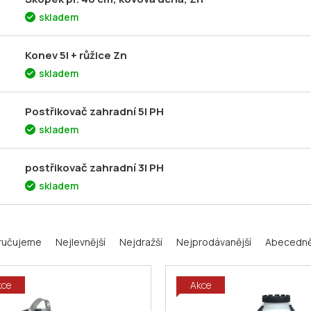
skladem
Konev 5l + růžice Zn
skladem
Postřikovač zahradní 5l PH
skladem
postřikovač zahradní 3l PH
skladem
ručujeme
Nejlevnější
Nejdražší
Nejprodávanější
Abecedn
kce
Akce