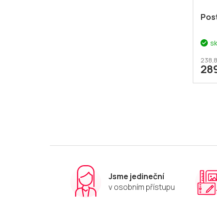
Post
s
238,8
28
Jsme jedineční
v osobním přístupu