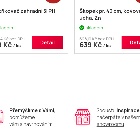
řikovač zahradní 5l PH
Škopek pr. 40 cm, kovov
ucha, Zn
kladem
skladem
4 Kč bez DPH
528,10 Kč bez DPH
Detail
Deta
9 Kč
639 Kč
/ ks
/ ks
O
v
l
á
d
a
c
í
p
Přemýšlíme s Vámi
,
Spoustu
inspirace
r
pomůžeme
načerpáte v naše
v
vám s navrhováním
showroomu
k
y
v