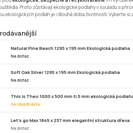
e jsou
ekologické, bezpečné a recyklovatelné
. Při výrobě
ouštědla. Proto zůstávají ekologické podlahy v souladu s příro
u ekologických podlah je i dlouhá doba životnosti. Vyberte si
rodávanější
Natural Pine Beach 1295 x 195 mm Ekologická podlaha
Na dotaz
Soft Oak Silver 1295 x 195 mm Ekologická podlaha
Na dotaz
This is Theo 1000 x 500 mm tl.5 mm ekologická podlah
na objednávku
Let's go Max 1845 x 237 mm elegantní struktura dřeva
Na dotaz