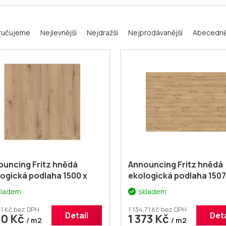
ručujeme
Nejlevnější
Nejdražší
Nejprodávanější
Abecedn
ouncing Fritz hnědá
Announcing Fritz hnědá
ogická podlaha 1500 x
ekologická podlaha 1507
 mm
246 mm
kladem
skladem
1 Kč bez DPH
1 134,71 Kč bez DPH
Detail
Deta
50 Kč
1 373 Kč
/ m2
/ m2