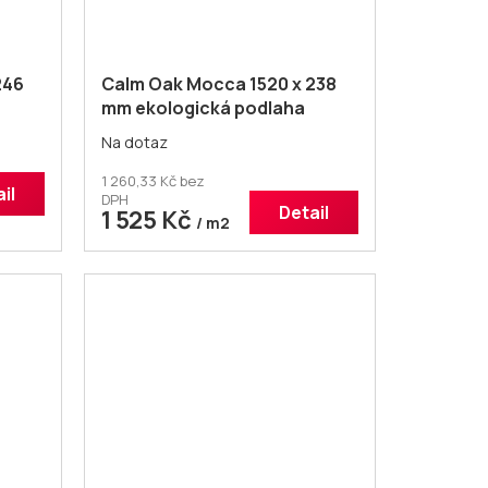
246
Calm Oak Mocca 1520 x 238
mm ekologická podlaha
Na dotaz
1 260,33 Kč bez
il
DPH
Detail
1 525 Kč
/ m2