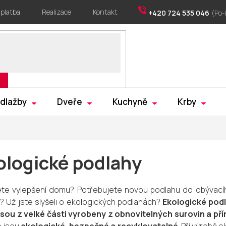
 platba
Realizace
Kontakt
+420 724 535 046
 dlažby
Dveře
Kuchyně
Krby
ologické podlahy
ete vylepšení domu? Potřebujete novou podlahu do obývací
? Už jste slyšeli o ekologických podlahách?
Ekologické podl
jsou z velké části vyrobeny z obnovitelných surovin a př