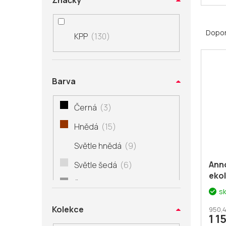
Značky
Ř
a
Dopo
KPP
130
z
V
e
ý
n
p
í
Barva
i
p
s
r
Černá
3
p
o
r
Hnědá
15
d
o
u
Světle hnědá
9
d
k
u
t
Ann
Světle šedá
6
k
ekol
ů
Šedá
7
t
250
s
ů
Šedohnědá
9
Kolekce
950,4
1 1
Tmavě šedá
3