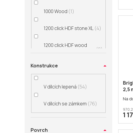
1000 Wood
1
Bílá,bělená
5
1200 click HDF stone XL
4
Tmavě hnědá, černá
2
1200 click HDF wood
8
XXL
Konstrukce
1200 click stone XL
4
Brig
V dílcích lepená
54
1200 stone XL
4
2,5
Na d
V dílcích se zámkem
76
1200 click wood XL
8
970,2
1 1
1200 wood XL
8
Povrch