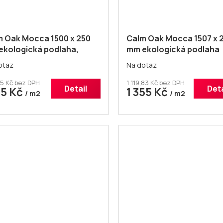
m Oak Mocca 1500 x 250
Calm Oak Mocca 1507 x 
ekologická podlaha,
mm ekologická podlaha
ný vzhled dřeva
otaz
Na dotaz
5 Kč bez DPH
1 119,83 Kč bez DPH
Detail
Deta
25 Kč
1 355 Kč
/ m2
/ m2