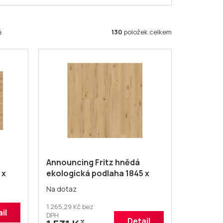
130
položek celkem
ě
Announcing Fritz hnědá
 x
ekologická podlaha 1845 x
237 mm
Na dotaz
1 265,29 Kč bez
il
DPH
Detail