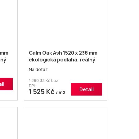
6 mm
Calm Oak Ash 1520 x 238 mm
lný
ekologická podlaha, reálný
vzhled dřeva
Na dotaz
1 260,33 Kč bez
il
DPH
Detail
1 525 Kč
/ m2