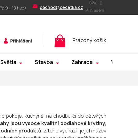
CZK
obchod@cecetka.cz
Přihlášení
Nákupní
Prázdný košík
Přihlášení
košík
Světla
Stavba
Zahrada
Výprodej
ho pokoje, kuchyně, na chodbu či do dětských
ahy jsou vysoce kvalitní podlahové krytiny,
írodních produktů.
Z toho vychází i jejich název