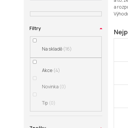
a to, ž
n
a rozp
í
Výhodo
p
a
Filtry
n
Nejp
e
l
Na skladě
16
Akce
4
Novinka
0
Tip
0