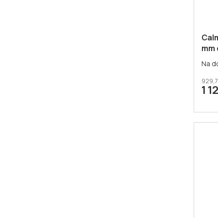
Cal
mm 
reál
Na d
929,7
1 1