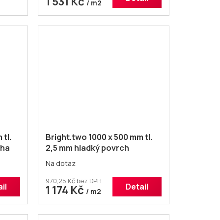
1 531 Kč
/ m2
tl.
Bright.two 1000 x 500 mm tl.
aha
2,5 mm hladký povrch
Na dotaz
970,25 Kč bez DPH
il
Detail
1 174 Kč
/ m2