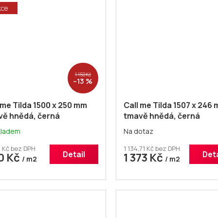
kce
1 150 Kč
–13 %
 me Tilda 1500 x 250 mm
Call me Tilda 1507 x 246
vě hnědá, černá
tmavě hnědá, černá
logická podlaha
ekologická podlaha
kladem
Na dotaz
8 Kč bez DPH
1 134,71 Kč bez DPH
Detail
Deta
0 Kč
1 373 Kč
/ m2
/ m2