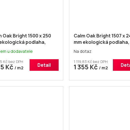
 Oak Bright 1500 x 250
Calm Oak Bright 1507 x 2
ekologická podlaha,
mm ekologická podlaha,
věný design
dřevěný design
dem u dodavatele
Na dotaz
5 Kč bez DPH
1 119,83 Kč bez DPH
Detail
Deta
25 Kč
1 355 Kč
/ m2
/ m2