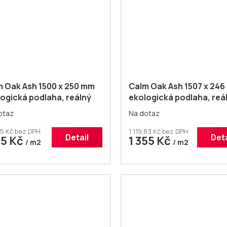
 Oak Ash 1500 x 250 mm
Calm Oak Ash 1507 x 24
ogická podlaha, reálný
ekologická podlaha, reá
ed dřeva
vzhled dřeva
otaz
Na dotaz
5 Kč bez DPH
1 119,83 Kč bez DPH
Detail
Deta
25 Kč
1 355 Kč
/ m2
/ m2