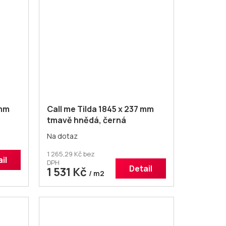
 mm
Call me Tilda 1845 x 237 mm
tmavě hnědá, černá
ekologická podlaha
Na dotaz
1 265,29 Kč bez
il
DPH
Detail
1 531 Kč
/ m2