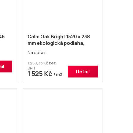
46
Calm Oak Bright 1520 x 238
mm ekologická podlaha,
dřevěný design
Na dotaz
1 260,33 Kč bez
il
DPH
Detail
1 525 Kč
/ m2