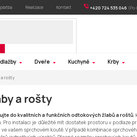
 platba
Realizace
Kontakt
+420 724 535 046
 dlažby
Dveře
Kuchyně
Krby
 a rošty
aby a rošty
ujte do kvalitních a funkčních odtokových žlabů a roštů
,
n. Pro instalaci je důležité mít dostatek prostoru v podlaze pr
 ve vašem sprchovém koutě.
V případě kombinace sprchovéh