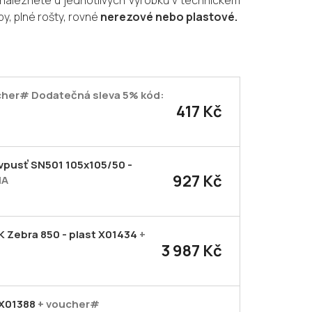
naleznete u jednotlivých výrobků v technickém
by, plné rošty, rovné
nerezové nebo plastové.
cher# Dodatečná sleva 5% kód:
417 Kč
vpusť SN501 105x105/50 -
927 Kč
NA
K Zebra 850 - plast X01434
+
3 987 Kč
 X01388
+ voucher#