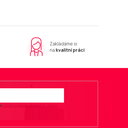
Zakládáme si
m
na
kvalitní práci
se
zpracováním osobních údajů
.