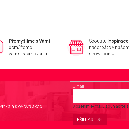
v
l
á
d
a
c
í
p
Přemýšlíme s Vámi
,
Spoustu
inspirace
r
pomůžeme
načerpáte v naše
v
vám s navrhováním
showroomu
k
y
v
ý
p
i
E-mail
s
u
vinka a slevová akce.
Vložením e-mailu souhlasíte 
PŘIHLÁSIT SE