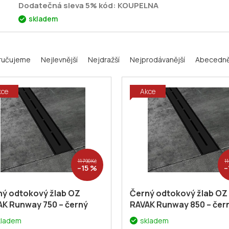
Dodatečná sleva 5% kód: KOUPELNA
skladem
ručujeme
Nejlevnější
Nejdražší
Nejprodávanější
Abecedn
kce
Akce
11 790 Kč
11
–15 %
–
ný odtokový žlab OZ
Černý odtokový žlab OZ
AK Runway 750 – černý
RAVAK Runway 850 – čer
750
+ voucher#
X01751
+ voucher#
kladem
skladem
atečná sleva 5% kód:
Dodatečná sleva 5% kód