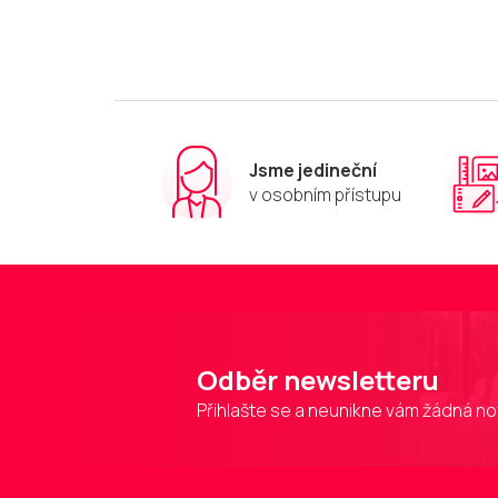
Jsme jedineční
v osobním přístupu
Odběr newsletteru
Přihlašte se a neunikne vám žádná no