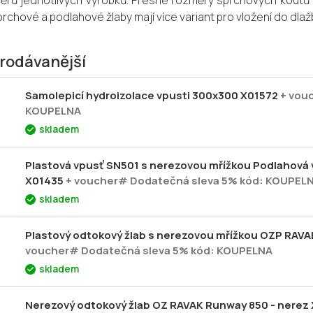
ěrů jednotlivých výrobků. Přesné rozměry sprchových koutů 
prchové a podlahové žlaby mají více variant
pro vložení do dlaž
rodávanější
Samolepicí hydroizolace vpusti 300x300 X01572
+ vou
KOUPELNA
skladem
Plastová vpusť SN501 s nerezovou mřížkou Podlahová 
X01435
+ voucher# Dodatečná sleva 5% kód: KOUPEL
skladem
Plastový odtokový žlab s nerezovou mřížkou OZP RAVA
voucher# Dodatečná sleva 5% kód: KOUPELNA
skladem
Nerezový odtokový žlab OZ RAVAK Runway 850 - nerez