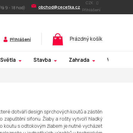
CZK
obchod@cecetka.cz
Přihlášení
Nákupní
Prázdný košík
Přihlášení
košík
Světla
Stavba
Zahrada
Výprodej
 které dotváří design sprchových koutů a zástěn
o zapuštění sifonu. Žlaby a rošty vytvoří hladký
o koutu s odtokovým žlabem je nutné vycházet