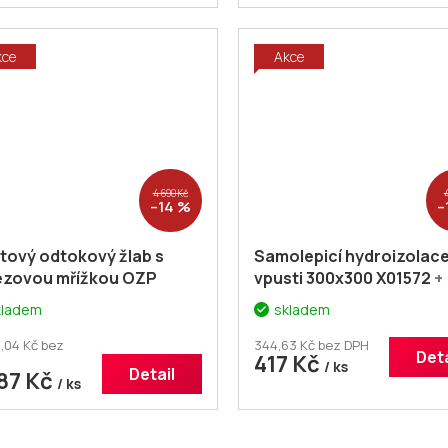
kce
Akce
4 690 Kč
–14 %
–
tový odtokový žlab s
Samolepicí hydroizolac
ezovou mřížkou OZP
vpusti 300x300 X01572
+
K Zebra 850 - plast
voucher# Dodatečná sl
kladem
skladem
434
+ voucher#
5% kód: KOUPELNA
atečná sleva 5% kód:
,04 Kč bez
344,63 Kč bez DPH
Deta
417 Kč
PELNA
/ ks
Detail
987 Kč
/ ks
O