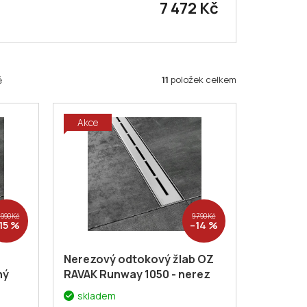
7 472 Kč
11
položek celkem
ě
Akce
 990 Kč
9 790 Kč
15 %
–14 %
Nerezový odtokový žlab OZ
ný
RAVAK Runway 1050 - nerez
X01392
+ voucher#
skladem
:
Dodatečná sleva 5% kód: