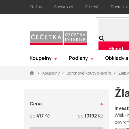
Přejít
Služby
Showroom
O firmě
Doprava a
na
obsah
Hledat
Koupelny
Podlahy
Obklady a
Domů
Koupelny
Sprchové kouty a dveře
Žlaby
P
o
Žl
s
t
Cena
Invest
r
Walk-i
417
Kč
10192
Kč
a
povrch
n