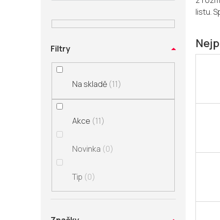
z rozm
n
listu.
S
í
p
a
Nejp
Filtry
n
e
l
Na skladě
11
Akce
11
Novinka
0
Tip
0