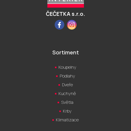
t
í
ČEČETKA s.r.o.
Facebook
Instagram
Sortiment
Koupelny
Podlahy
Dveře
Kuchyně
Světla
Krby
Klimatizace