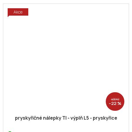
Akce
400 Kč
–22 %
pryskyřičné nálepky TI - výplň L5 - pryskyřice