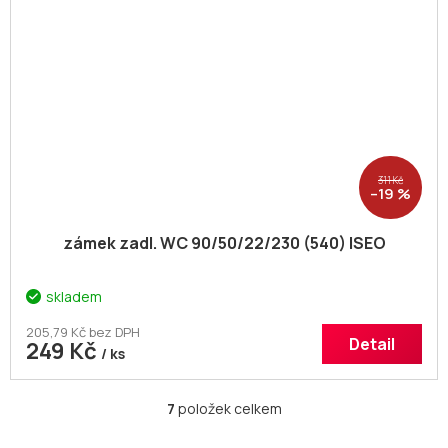
311 Kč
–19 %
zámek zadl. WC 90/50/22/230 (540) ISEO
skladem
205,79 Kč bez DPH
Detail
249 Kč
/ ks
7
položek celkem
O
v