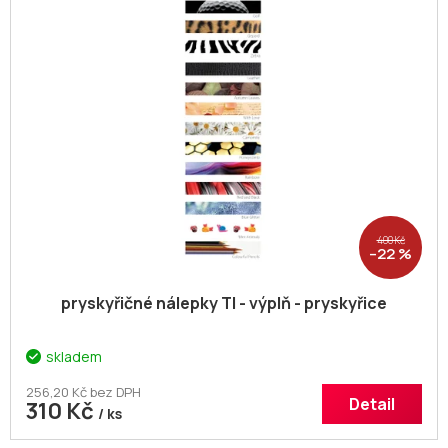
400 Kč
–22 %
pryskyřičné nálepky TI - výplň - pryskyřice
skladem
256,20 Kč bez DPH
Detail
310 Kč
/ ks