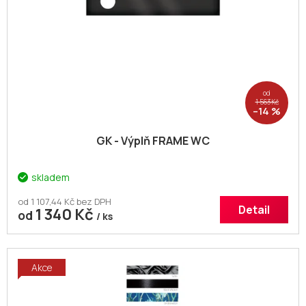
od
1 563 Kč
–14 %
GK - Výplň FRAME WC
skladem
od 1 107,44 Kč bez DPH
Detail
1 340 Kč
od
/ ks
Akce