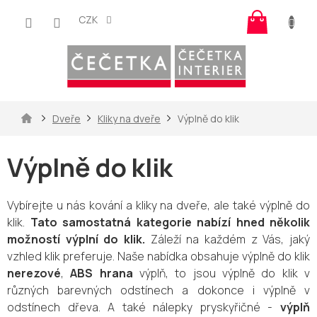
Přejít
Nákup
na
CZK
košík
obsah
Domů
Dveře
Kliky na dveře
Výplně do klik
Výplně do klik
Vybírejte u nás kování a kliky na dveře, ale také výplně do
klik.
Tato samostatná kategorie nabízí hned několik
možností výplní do klik.
Záleží na každém z Vás, jaký
vzhled klik preferuje. Naše nabídka obsahuje výplně do klik
nerezové
,
ABS hrana
výplň, to jsou výplně do klik v
různých barevných odstínech a dokonce i výplně v
odstínech dřeva. A také nálepky pryskyřičné -
výplň