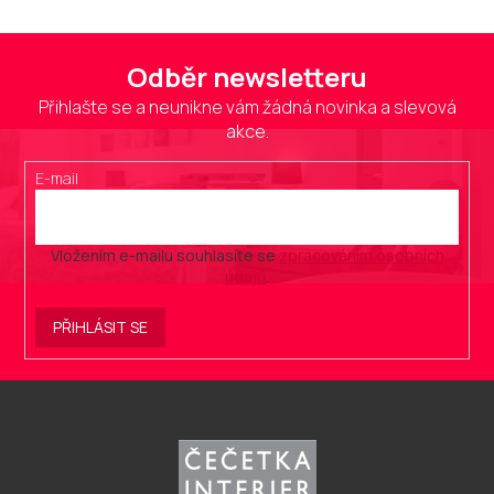
Odběr newsletteru
Přihlašte se a neunikne vám žádná novinka a slevová
akce.
E-mail
Vložením e-mailu souhlasíte se
zpracováním osobních
údajů
.
PŘIHLÁSIT SE
Z
á
p
a