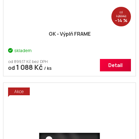
ů
od
1 269 Kč
–14 %
GK - Výplň FRAME
skladem
od 899,17 Kč bez DPH
Detail
1 088 Kč
od
/ ks
Akce