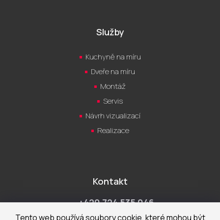
Služby
Kuchyně na míru
Dveře na míru
Montáž
Servis
Návrh vizualizací
Realizace
Kontakt
+420 724 535 046
Po-Pá 9:00 - 18:00 hod
Tento web používá soubory cookie, které mohou být