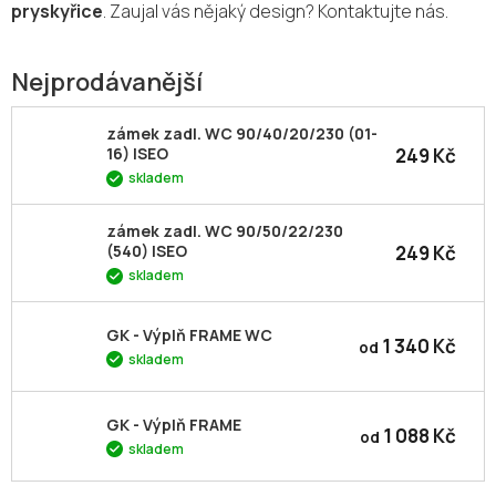
pryskyřice
. Zaujal vás nějaký design? Kontaktujte nás.
Nejprodávanější
zámek zadl. WC 90/40/20/230 (01-
249 Kč
16) ISEO
skladem
zámek zadl. WC 90/50/22/230
249 Kč
(540) ISEO
skladem
GK - Výplň FRAME WC
1 340 Kč
od
skladem
GK - Výplň FRAME
1 088 Kč
od
skladem