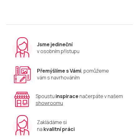
l
á
d
a
c
í
p
r
Jsme jedineční
v
v osobním přístupu
k
y
v
Přemýšlíme s Vámi
, pomůžeme
ý
vám s navrhováním
p
i
s
u
Spoustu
inspirace
načerpáte v našem
showroomu
Zakládáme si
na
kvalitní práci