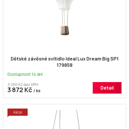
d
u
k
t
ů
Dětské závěsné svítidlo Ideal Lux Dream Big SP1
179858
Dostupnost 14 dní
3 200 Kč bez DPH
Detail
3 872 Kč
/ ks
Akce