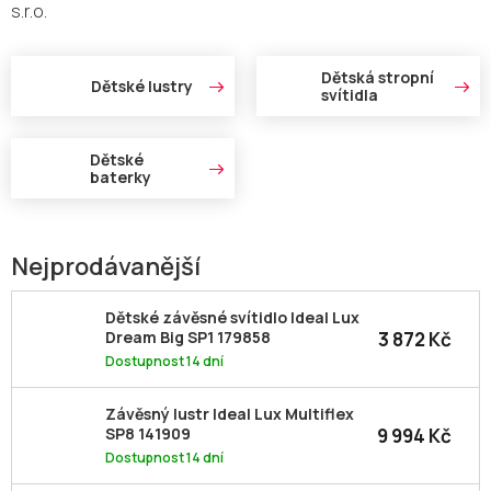
s.r.o.
Dětská stropní
Dětské lustry
svítidla
Dětské
baterky
Nejprodávanější
Dětské závěsné svítidlo Ideal Lux
3 872 Kč
Dream Big SP1 179858
Dostupnost 14 dní
Závěsný lustr Ideal Lux Multiflex
9 994 Kč
SP8 141909
Dostupnost 14 dní