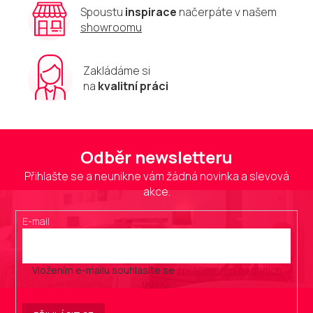
u
Spoustu
inspirace
načerpáte v našem
showroomu
Zakládáme si
na
kvalitní práci
Odběr newsletteru
Přihlašte se a neunikne vám žádná novinka a slevová
akce.
E-mail
Vložením e-mailu souhlasíte se
zpracováním osobních
údajů
.