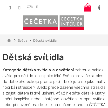
Přejít
Nákup
na
CZK
košík
obsah
Domů
Světla
Dětská svítidla
Dětská svítidla
Kategorie dětská svítidla a osvětlení
zahrnuje nabídku
světel pro děti do jejich pokojíčků. Světlo pro vaše ratolesti
do dětského pokoje prostě patří. Také jste se jako malí v
noci báli strašidel? Světlo přece zažene všechna strašidla
a zajistí dětem klidné usínání. Ať už hledáte dětské lustry,
noční lampičky, nebo nástěnné osvětlení, stopní svítidlo
nebo přisazené, najdete je na našem e-shopu ČEČETKA