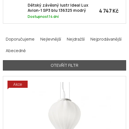
Dětský závěsný lustr Ideal Lux
4 747 Kč
Avion-1 SP3 blu 136325 modrý
Dostupnost 14 dní
Ř
a
Doporučujeme
Nejlevnější
Nejdražší
Nejprodávanější
z
Abecedně
e
n
í
OTEVŘÍT FILTR
p
V
r
Akce
ý
o
p
d
i
u
s
k
p
t
r
ů
o