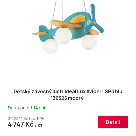
Dětský závěsný lustr Ideal Lux Avion-1 SP3 blu
136325 modrý
Dostupnost 14 dní
3 923,14 Kč bez DPH
Detail
4 747 Kč
/ ks