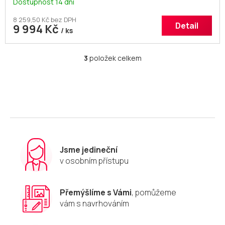
Dostupnost 14 dní
8 259,50 Kč bez DPH
Detail
9 994 Kč
/ ks
3
položek celkem
O
v
l
á
d
a
c
í
p
r
Jsme jedineční
v
v osobním přístupu
k
y
v
Přemýšlíme s Vámi
, pomůžeme
ý
vám s navrhováním
p
i
s