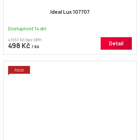
Ideal Lux 107707
Dostupnost 14 dní
411,57 Kč bez DPH
Detail
498 Kč
/ ks
Akce