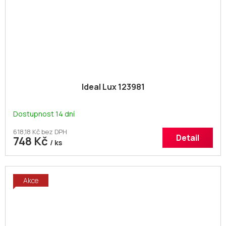
Ideal Lux 123981
Dostupnost 14 dní
618,18 Kč bez DPH
Detail
748 Kč
/ ks
Akce