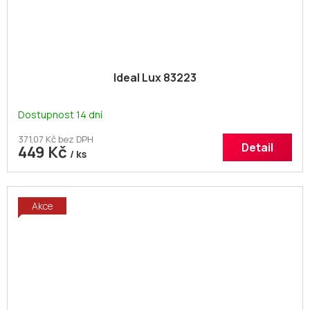
Ideal Lux 83223
Dostupnost 14 dní
371,07 Kč bez DPH
Detail
449 Kč
/ ks
Akce