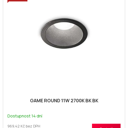
o
p
d
i
u
s
k
p
t
r
ů
o
d
u
k
t
ů
GAME ROUND 11W 2700K BK BK
Dostupnost 14 dní
969,42 Kč bez DPH