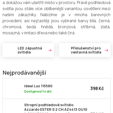
a dokážou vám ušetřit místo v prostoru. Právě podhledová
světla jsou stále více oblíbenější variantou osvětlení mezi
našimi zákazníky. Nabízíme je v mnoha barevných
provedení, asi nejčastěji jsou vybírané barvy bílá, černá,
chromová, šedá, hnědá, bronzová, stříbrná, zlatá,
mosazná, v imitaci dřeva nebo také čirá.
LED zápustná
Příslušenství pro
svítidla
vestavná svítidla
Nejprodávanější
Ideal Lux 115580
398 Kč
Dostupnost 14 dní
Stropní podhledové svítidlo
Azzardo ESTER S 2 CH AZ4413 GU10