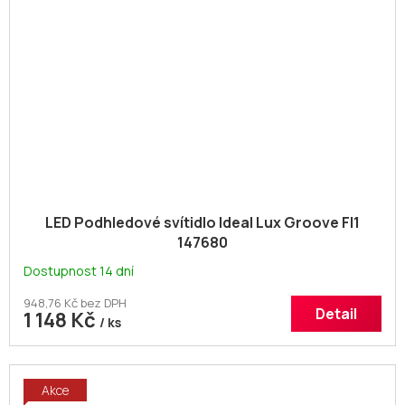
LED Podhledové svítidlo Ideal Lux Groove FI1
147680
Dostupnost 14 dní
948,76 Kč bez DPH
Detail
1 148 Kč
/ ks
Akce