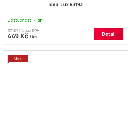
Ideal Lux 83193
Dostupnost 14 dní
371,07 Kč bez DPH
Detail
449 Kč
/ ks
Akce