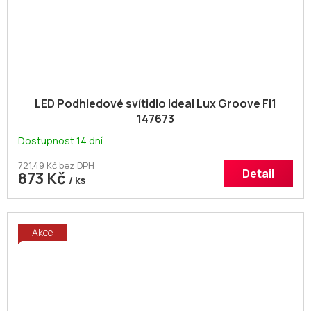
LED Podhledové svítidlo Ideal Lux Groove FI1
147673
Dostupnost 14 dní
721,49 Kč bez DPH
Detail
873 Kč
/ ks
Akce