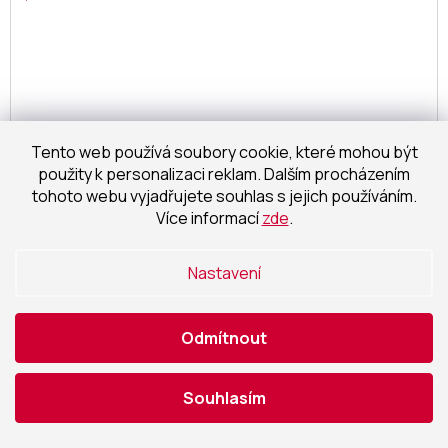
Tento web používá soubory cookie, které mohou být
použity k personalizaci reklam. Dalším procházením
tohoto webu vyjadřujete souhlas s jejich používáním.
Více informací
zde
.
Nastavení
Odmítnout
LED Stropní podhledové svítidlo Azzardo AIDA
ROUND 16W 3000K BK AZ4224 16W 1300lm 3000K
IP20 kulaté černé
Souhlasím
Dostupnost 14 dní
1 575,21 Kč bez DPH
Detail