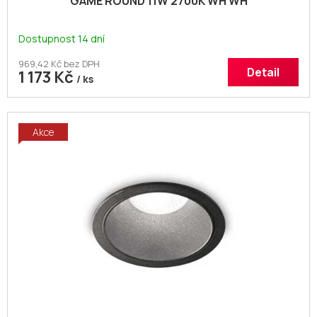
GAME ROUND 11W 2700K WH WH
Dostupnost 14 dní
969,42 Kč bez DPH
Detail
1 173 Kč
/ ks
Akce