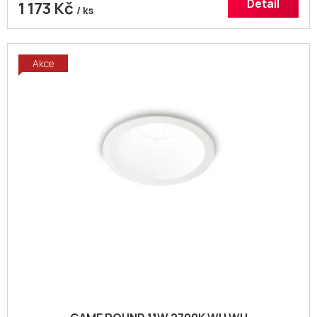
Detail
1 173 Kč
/ ks
Akce