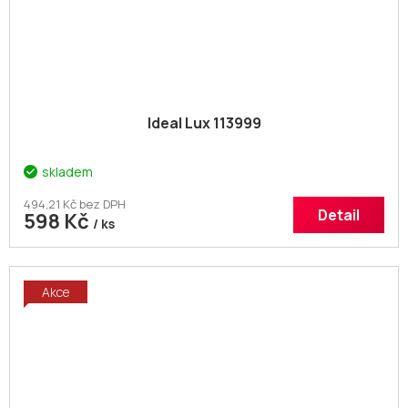
Ideal Lux 113999
skladem
494,21 Kč bez DPH
Detail
598 Kč
/ ks
Akce