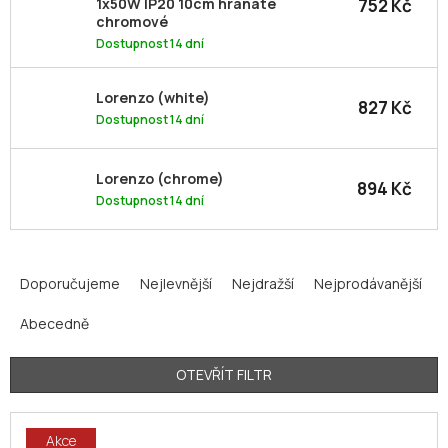
752 Kč
1x50W IP20 10cm hranaté
chromové
Dostupnost 14 dní
Lorenzo (white)
827 Kč
Dostupnost 14 dní
Lorenzo (chrome)
894 Kč
Dostupnost 14 dní
Ř
a
Doporučujeme
Nejlevnější
Nejdražší
Nejprodávanější
z
Abecedně
e
n
í
OTEVŘÍT FILTR
p
V
r
Akce
ý