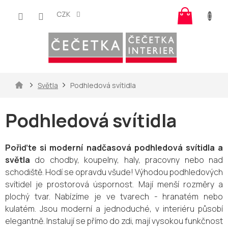
Přejít
Nákup
na
CZK
košík
obsah
Domů
Světla
Podhledová svítidla
Podhledová svítidla
Pořiďte si moderní nadčasová podhledová svítidla a
světla
do chodby, koupelny, haly, pracovny nebo nad
schodiště. Hodí se opravdu všude! Výhodou podhledových
svítidel je prostorová úspornost. Mají menší rozměry a
plochý tvar. Nabízíme je ve tvarech - hranatém nebo
kulatém. Jsou moderní a jednoduché, v interiéru působí
elegantně. Instalují se přímo do zdi, mají vysokou funkčnost