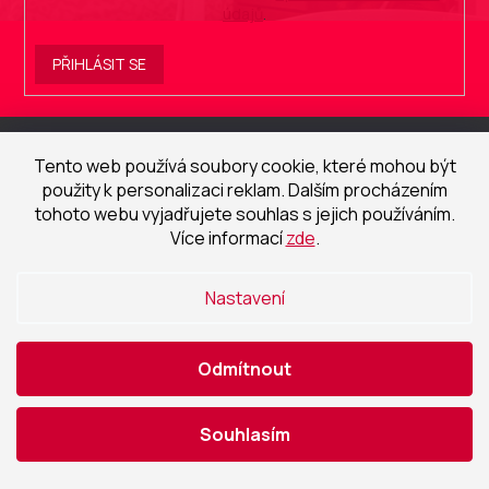
údajů
.
PŘIHLÁSIT SE
Z
á
Tento web používá soubory cookie, které mohou být
p
použity k personalizaci reklam. Dalším procházením
a
tohoto webu vyjadřujete souhlas s jejich používáním.
t
Více informací
zde
.
í
ČEČETKA s.r.o.
Nastavení
Facebook
Instagram
Odmítnout
Sortiment
Souhlasím
Koupelny