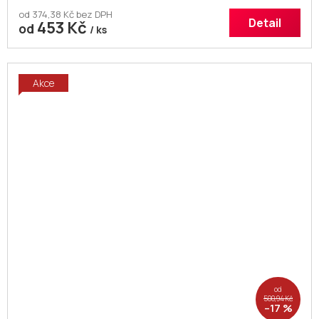
od 374,38 Kč bez DPH
Detail
453 Kč
od
/ ks
Akce
od
500,94 Kč
–17 %