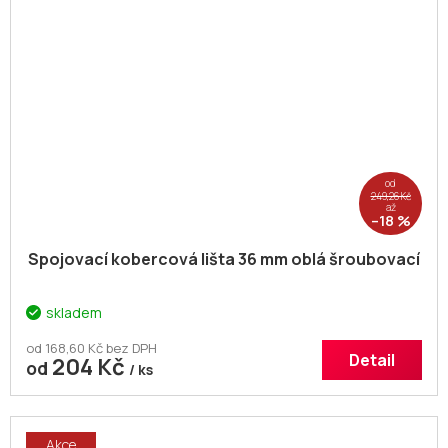
od
249,26 Kč
až
–18 %
Spojovací kobercová lišta 36 mm oblá šroubovací
skladem
od 168,60 Kč bez DPH
Detail
204 Kč
od
/ ks
Akce