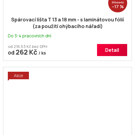
319,44 Kč
–17 %
Spárovací lišta T 13 a 18 mm - s laminátovou fólií
(za použití ohýbacího nářadí)
Do 3-4 pracovních dní
od 216,53 Kč bez DPH
Detail
262 Kč
od
/ ks
Akce