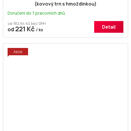
(kovový trn s hmoždinkou)
Doručení do 7 pracovních dnů
od 182,64 Kč bez DPH
Detail
221 Kč
od
/ ks
Akce