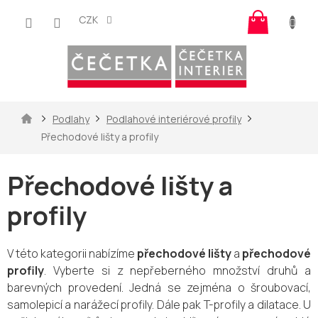
Přejít
Nákup
na
CZK
košík
obsah
Domů
Podlahy
Podlahové interiérové profily
Přechodové lišty a profily
Přechodové lišty a
profily
V této kategorii nabízíme
přechodové lišty
a
přechodové
profily
. Vyberte si z nepřeberného množství druhů a
barevných provedení. Jedná se zejména o šroubovací,
samolepicí a narážecí profily. Dále pak T-profily a dilatace. U