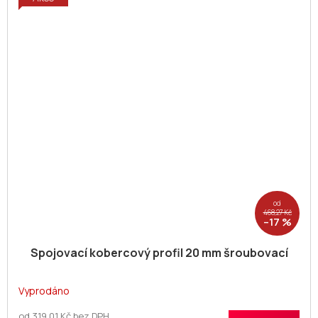
od
468,27 Kč
–17 %
Spojovací kobercový profil 20 mm šroubovací
Vyprodáno
od 319,01 Kč bez DPH