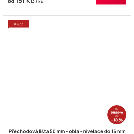
151 Kč
od
/ ks
Akce
od
268,62 Kč
až
–18 %
Přechodová lišta 50 mm - oblá - nivelace do 16 mm