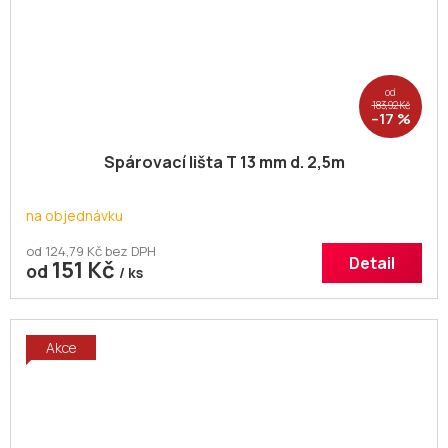
od
183,92 Kč
–17 %
Spárovací lišta T 13 mm d. 2,5m
na objednávku
od 124,79 Kč bez DPH
Detail
151 Kč
od
/ ks
Akce