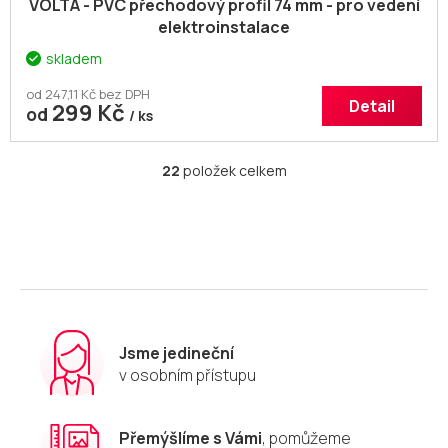
VOLTA - PVC přechodový profil 74 mm - pro vedení
elektroinstalace
skladem
od 247,11 Kč bez DPH
Detail
299 Kč
od
/ ks
22
položek celkem
O
v
l
á
d
a
c
í
p
r
Jsme jedineční
v
v osobním přístupu
k
y
v
Přemýšlíme s Vámi
, pomůžeme
ý