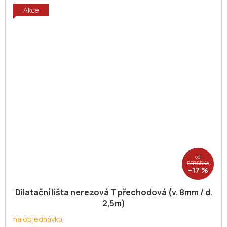
Akce
od
550,55 Kč
–17 %
Dilatační lišta nerezová T přechodová (v. 8mm / d.
2,5m)
na objednávku