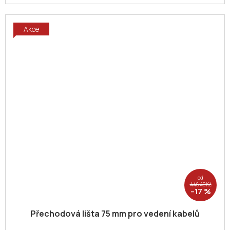
Akce
od
446,49 Kč
–17 %
Přechodová lišta 75 mm pro vedení kabelů