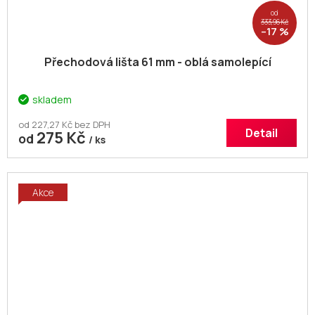
od
333,96 Kč
–17 %
Přechodová lišta 61 mm - oblá samolepící
skladem
od 227,27 Kč bez DPH
Detail
275 Kč
od
/ ks
Akce