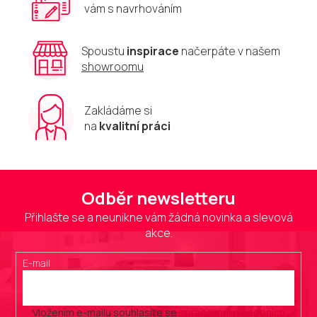
vám s navrhováním
p
i
s
u
Spoustu
inspirace
načerpáte v našem
showroomu
Zakládáme si
na
kvalitní práci
Odběr newsletteru
Přihlašte se a neunikne vám žádná novinka a slevová
akce.
E-mail
Vložením e-mailu souhlasíte se
zpracováním osobních