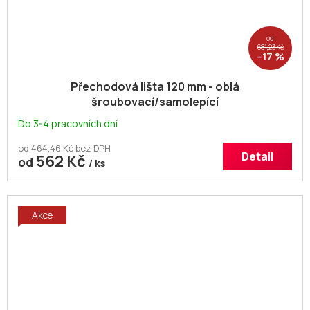
od
681,23 Kč
–17 %
Přechodová lišta 120 mm - oblá
šroubovací/samolepící
Do 3-4 pracovních dní
od 464,46 Kč bez DPH
Detail
562 Kč
od
/ ks
Akce