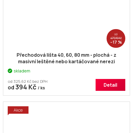
od
479,16 Kč
–17 %
Přechodová lišta 40, 60, 80 mm - plochá - z
masivní leštěné nebo kartáčované nerezi
skladem
od 325,62 Kč bez DPH
Detail
394 Kč
od
/ ks
Akce