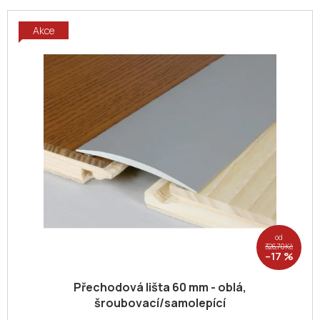
Akce
od
326,70 Kč
–17 %
Přechodová lišta 60 mm - oblá,
šroubovací/samolepící