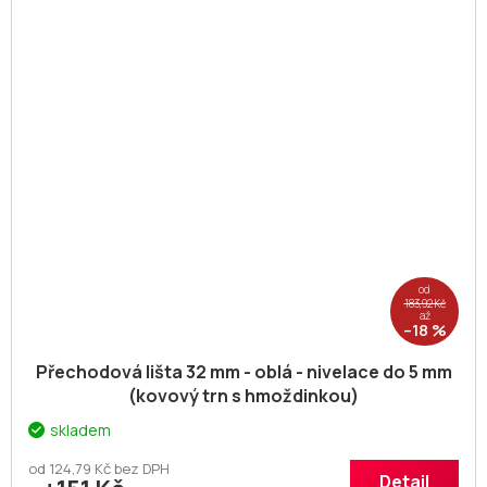
od
183,92 Kč
až
–18 %
Přechodová lišta 32 mm - oblá - nivelace do 5 mm
(kovový trn s hmoždinkou)
skladem
od 124,79 Kč bez DPH
Detail