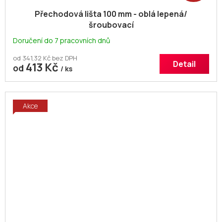
Přechodová lišta 100 mm - oblá lepená/
šroubovací
Doručení do 7 pracovních dnů
od 341,32 Kč bez DPH
Detail
413 Kč
od
/ ks
Akce