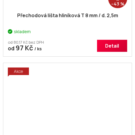
–43 %
Přechodová lišta hliníková T 8 mm / d. 2,5m
skladem
od 80,17 Kč bez DPH
Detail
97 Kč
od
/ ks
Akce