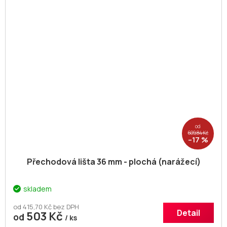
od
609,84 Kč
–17 %
Přechodová lišta 36 mm - plochá (narážecí)
skladem
od 415,70 Kč bez DPH
Detail
503 Kč
od
/ ks