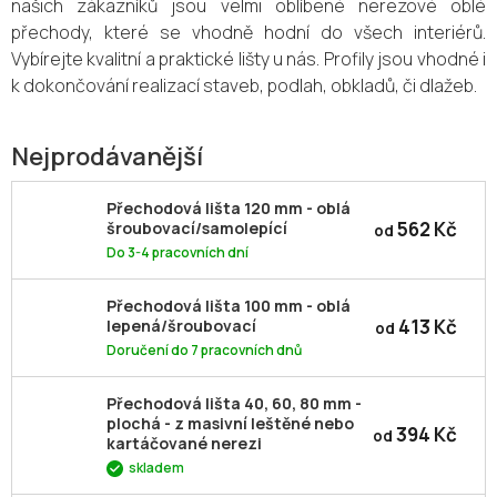
našich zákazníků jsou velmi oblíbené nerezové oblé
přechody, které se vhodně hodní do všech interiérů.
Vybírejte kvalitní a praktické lišty u nás. Profily jsou vhodné i
k dokončování realizací staveb, podlah, obkladů, či dlažeb.
Nejprodávanější
Přechodová lišta 120 mm - oblá
562 Kč
šroubovací/samolepící
od
Do 3-4 pracovních dní
Přechodová lišta 100 mm - oblá
413 Kč
lepená/šroubovací
od
Doručení do 7 pracovních dnů
Přechodová lišta 40, 60, 80 mm -
plochá - z masivní leštěné nebo
394 Kč
od
kartáčované nerezi
skladem