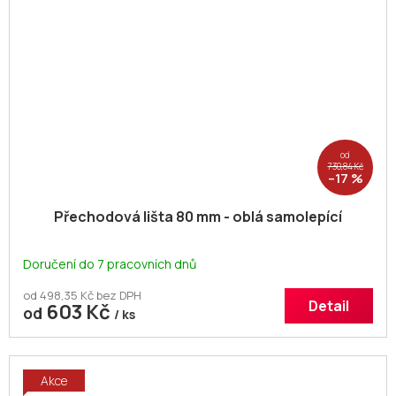
od
730,84 Kč
–17 %
Přechodová lišta 80 mm - oblá samolepící
Doručení do 7 pracovních dnů
od 498,35 Kč bez DPH
Detail
603 Kč
od
/ ks
Akce