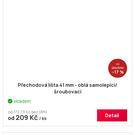
od
254,10 Kč
–17 %
Přechodová lišta 41 mm - oblá samolepící/
šroubovací
skladem
od 172,73 Kč bez DPH
Detail
209 Kč
od
/ ks