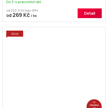
Do 3-4 pracovních dní
od 222,31 Kč bez DPH
Detail
269 Kč
od
/ ks
Akce
od
118,58 Kč
až