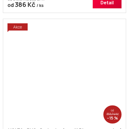
Detail
386 Kč
od
/ ks
Akce
od
355,74 Kč
–15 %