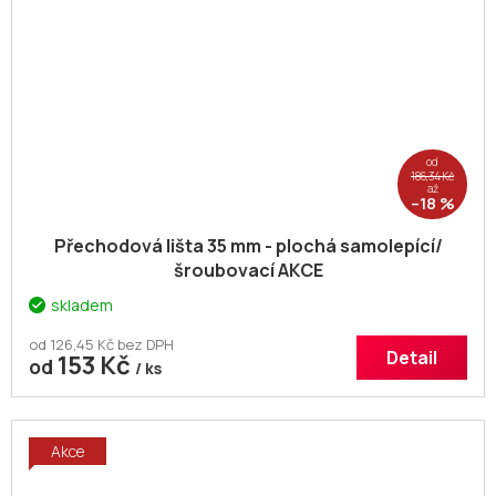
od
186,34 Kč
až
–18 %
Přechodová lišta 35 mm - plochá samolepící/
šroubovací AKCE
skladem
od 126,45 Kč bez DPH
Detail
153 Kč
od
/ ks
Akce