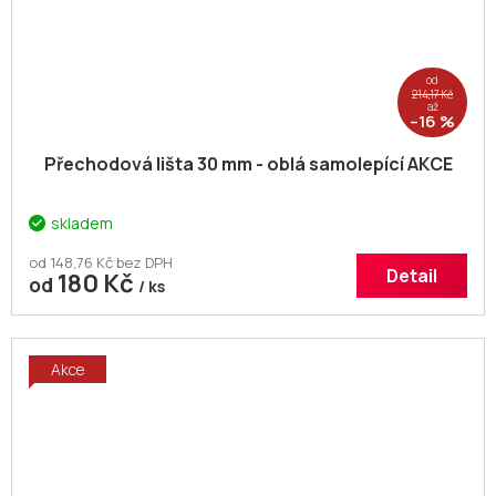
od
214,17 Kč
až
–16 %
Přechodová lišta 30 mm - oblá samolepící AKCE
skladem
od 148,76 Kč bez DPH
Detail
180 Kč
od
/ ks
Akce