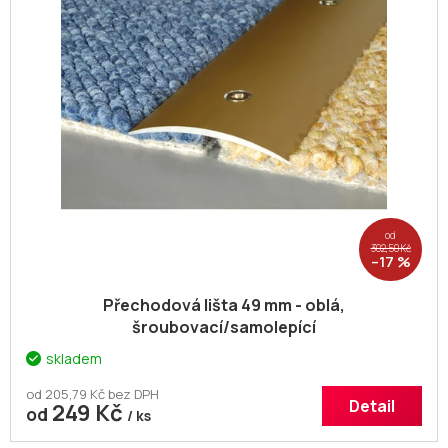
od
302,50 Kč
–17 %
Přechodová lišta 49 mm - oblá,
šroubovací/samolepící
skladem
od 205,79 Kč bez DPH
Detail
249 Kč
od
/ ks