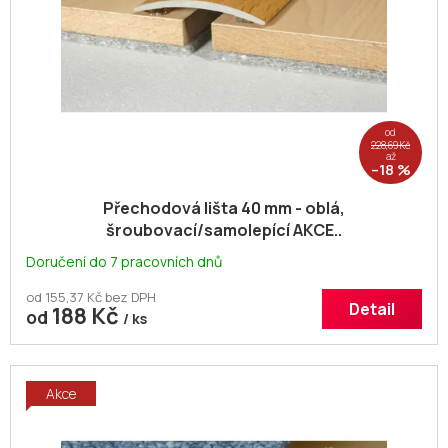
d
u
k
t
ů
od
228,69 Kč
až
–18 %
Přechodová lišta 40 mm - oblá,
šroubovací/samolepící AKCE..
Doručení do 7 pracovních dnů
od 155,37 Kč bez DPH
Detail
188 Kč
od
/ ks
Akce