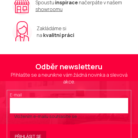
u
Spoustu
inspirace
načerpáte v našem
showroomu
Zakládáme si
na
kvalitní práci
Odběr newsletteru
Přihlašte se a neunikne vám žádná novinka a slevová
akce.
E-mail
Vložením e-mailu souhlasíte se
zpracováním osobních
údajů
.
PŘIHLÁSIT SE