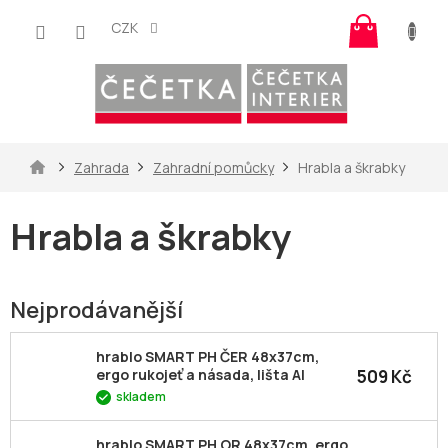
Přejít
Nákup
na
CZK
košík
obsah
Domů
Zahrada
Zahradní pomůcky
Hrabla a škrabky
Hrabla a škrabky
Nejprodávanější
hrablo SMART PH ČER 48x37cm,
509 Kč
ergo rukojeť a násada, lišta Al
skladem
hrablo SMART PH OR 48x37cm, ergo