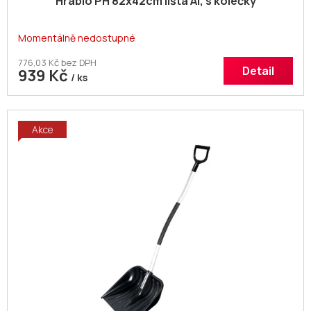
Hrablo PH 82x42cm lišta Al, s kolečky
Momentálně nedostupné
776,03 Kč bez DPH
Detail
939 Kč
/ ks
Akce