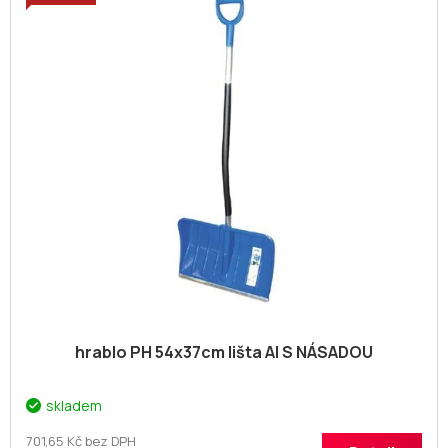
o
p
d
i
u
s
k
p
t
r
ů
o
d
u
k
t
ů
hrablo PH 54x37cm lišta Al S NÁSADOU
skladem
701,65 Kč bez DPH