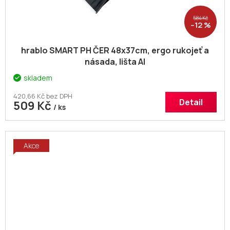
584 Kč
–12 %
hrablo SMART PH ČER 48x37cm, ergo rukojeť a
násada, lišta Al
skladem
420,66 Kč bez DPH
Detail
509 Kč
/ ks
Akce