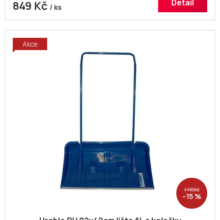
Detail
849 Kč
/ ks
Akce
1 110 Kč
–15 %