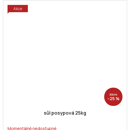
Akce
306 Kč
–25 %
sůl posypová 25kg
Momentálně nedostupné