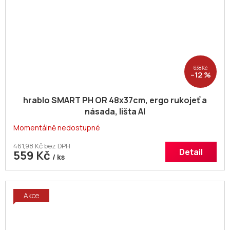
638 Kč
–12 %
hrablo SMART PH OR 48x37cm, ergo rukojeť a
násada, lišta Al
Momentálně nedostupné
461,98 Kč bez DPH
Detail
559 Kč
/ ks
Akce