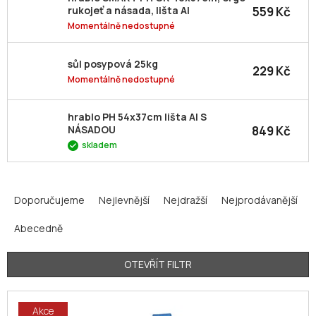
559 Kč
rukojeť a násada, lišta Al
Momentálně nedostupné
sůl posypová 25kg
229 Kč
Momentálně nedostupné
hrablo PH 54x37cm lišta Al S
849 Kč
NÁSADOU
skladem
Ř
a
Doporučujeme
Nejlevnější
Nejdražší
Nejprodávanější
z
Abecedně
e
n
í
OTEVŘÍT FILTR
p
V
r
Akce
ý