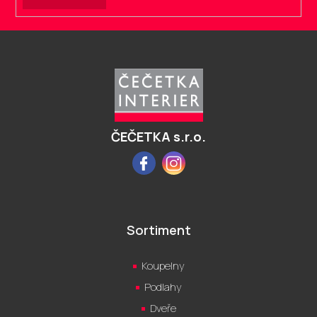
Z
á
p
a
t
í
ČEČETKA s.r.o.
Facebook
Instagram
Sortiment
Koupelny
Podlahy
Dveře