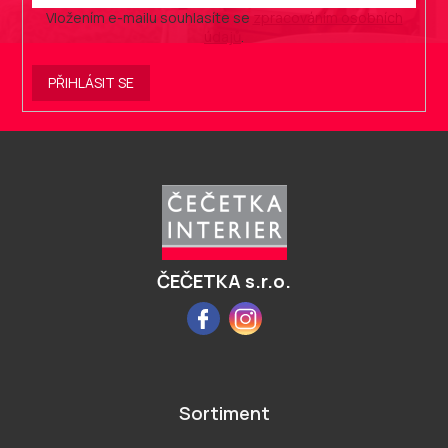
Vložením e-mailu souhlasíte se
zpracováním osobních
údajů
.
PŘIHLÁSIT SE
Z
á
p
a
t
í
ČEČETKA s.r.o.
Facebook
Instagram
Sortiment