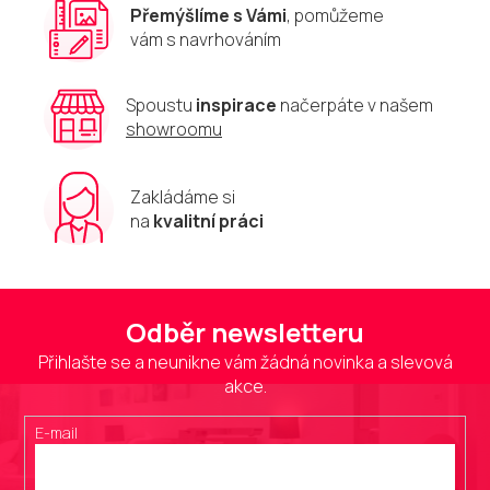
Přemýšlíme s Vámi
, pomůžeme
vám s navrhováním
Spoustu
inspirace
načerpáte v našem
showroomu
Zakládáme si
na
kvalitní práci
Odběr newsletteru
Přihlašte se a neunikne vám žádná novinka a slevová
akce.
E-mail