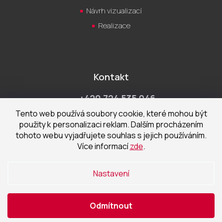
Návrh vizualizací
Realizace
Kontakt
+420 724 535 046
Po-Pá 9:00 - 18:00 hod
Tento web používá soubory cookie, které mohou být
použity k personalizaci reklam. Dalším procházením
obchod@cecetka.cz
tohoto webu vyjadřujete souhlas s jejich používáním.
Více informací
zde
.
Showroom a prodejna
U Staré trati 1652
Nastavení
370 01 České Budějovice
Odmítnout
Vytvořil Shoptet
|
Nakódoval eshopGuru