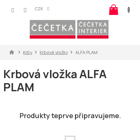
Přejít
Nákup
na
CZK
košík
obsah
Domů
Krby
Krbové vložky
ALFA PLAM
Krbová vložka ALFA
PLAM
Produkty teprve připravujeme.