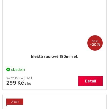
376 Kč
–20 %
kleště radiové 180mm el.
skladem
247,11 Kč bez DPH
Detail
299 Kč
/ ks
Akce