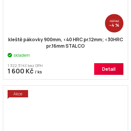
1 671 Kč
–4 %
kleště pákovky 900mm, <40 HRC pr.12mm; <30HRC
pr.16mm STALCO
skladem
1 322,31 Kč bez DPH
Detail
1 600 Kč
/ ks
Akce