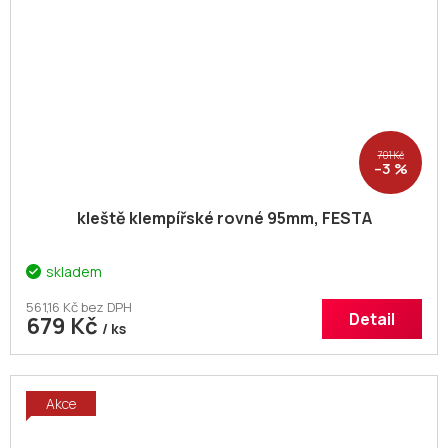
701 Kč
–3 %
kleště klempířské rovné 95mm, FESTA
skladem
561,16 Kč bez DPH
Detail
679 Kč
/ ks
Akce