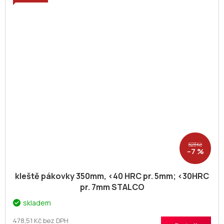
623 Kč
–7 %
kleště pákovky 350mm, <40 HRC pr. 5mm; <30HRC
pr. 7mm STALCO
skladem
478,51 Kč bez DPH