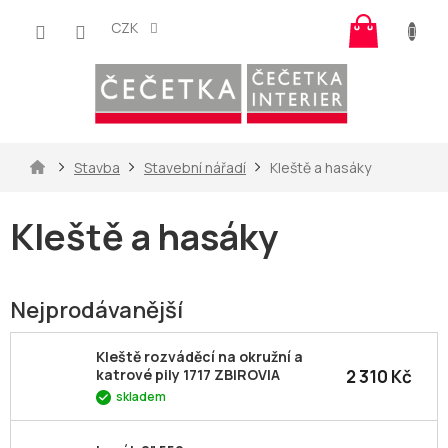
Přejít
Nákup
na
CZK
košík
obsah
Domů
Stavba
Stavební nářadí
Kleště a hasáky
Kleště a hasáky
Nejprodávanější
Kleště rozváděcí na okružní a
2 310 Kč
katrové pily 1717 ZBIROVIA
skladem