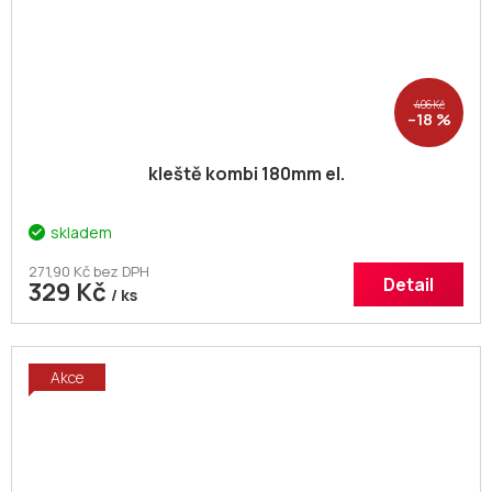
406 Kč
–18 %
kleště kombi 180mm el.
skladem
271,90 Kč bez DPH
Detail
329 Kč
/ ks
Akce