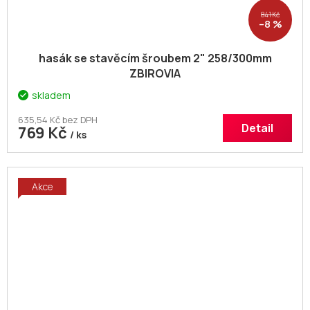
841 Kč
–8 %
hasák se stavěcím šroubem 2" 258/300mm
ZBIROVIA
skladem
635,54 Kč bez DPH
Detail
769 Kč
/ ks
Akce