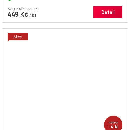
371,07 Kč bez DPH
Detail
449 Kč
/ ks
Akce
1 309 Kč
–4 %