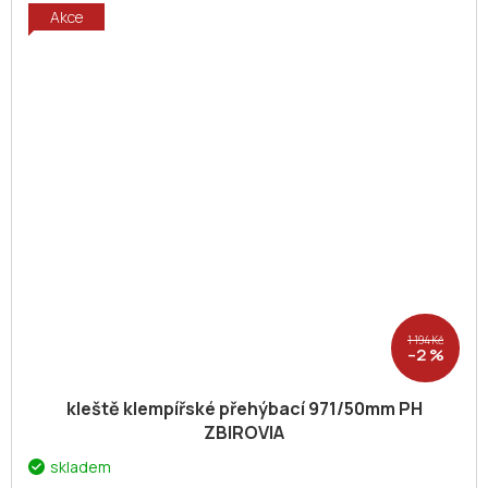
Akce
1 194 Kč
–2 %
kleště klempířské přehýbací 971/50mm PH
ZBIROVIA
skladem