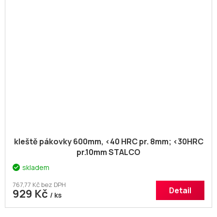
kleště pákovky 600mm, <40 HRC pr. 8mm; <30HRC
pr.10mm STALCO
skladem
767,77 Kč bez DPH
Detail
929 Kč
/ ks