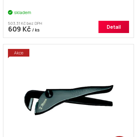
skladem
503,31 Kč bez DPH
Detail
609 Kč
/ ks
Akce