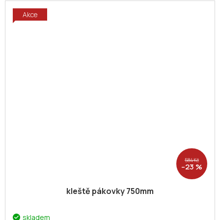
Akce
584 Kč
–23 %
kleště pákovky 750mm
skladem