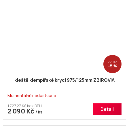
2 211 Kč
–5 %
kleště klempířské krycí 975/125mm ZBIROVIA
Momentálně nedostupné
1 727,27 Kč bez DPH
Detail
2 090 Kč
/ ks