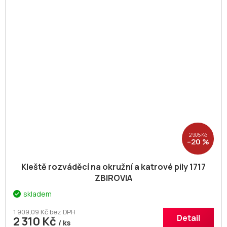
2 905 Kč
–20 %
Kleště rozváděcí na okružní a katrové pily 1717
ZBIROVIA
skladem
1 909,09 Kč bez DPH
Detail
2 310 Kč
/ ks