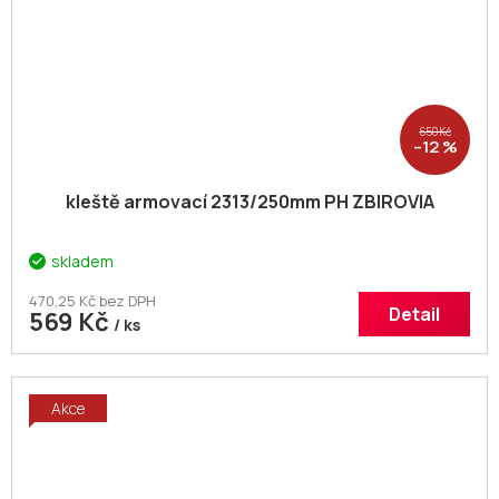
650 Kč
–12 %
kleště armovací 2313/250mm PH ZBIROVIA
skladem
470,25 Kč bez DPH
Detail
569 Kč
/ ks
Akce