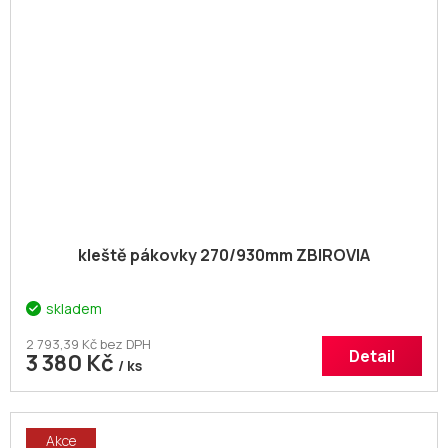
kleště pákovky 270/930mm ZBIROVIA
skladem
2 793,39 Kč bez DPH
Detail
3 380 Kč
/ ks
Akce