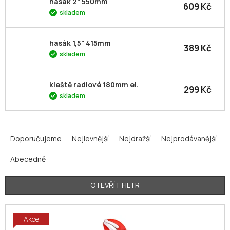
hasák 2" 550mm
609 Kč
skladem
hasák 1,5" 415mm
389 Kč
skladem
kleště radiové 180mm el.
299 Kč
skladem
Ř
a
Doporučujeme
Nejlevnější
Nejdražší
Nejprodávanější
z
Abecedně
e
n
í
OTEVŘÍT FILTR
p
V
r
Akce
ý
o