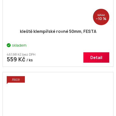
625 Kč
–10 %
kleště klempířské rovné 50mm, FESTA
skladem
461,98 Kč bez DPH
Detail
559 Kč
/ ks
Akce