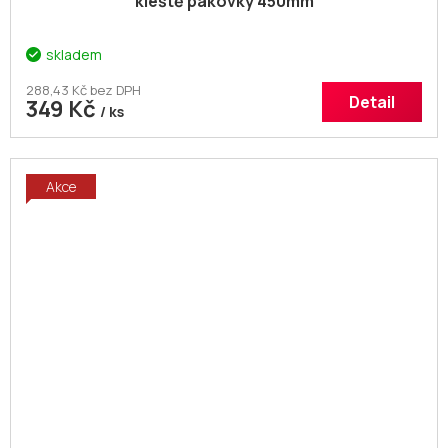
kleště pákovky 450mm
skladem
288,43 Kč bez DPH
Detail
349 Kč
/ ks
Akce