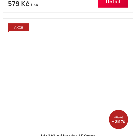
Detail
579 Kč
/ ks
Akce
486 Kč
–28 %