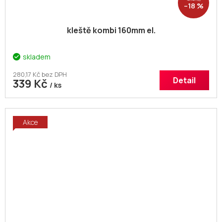
–18 %
kleště kombi 160mm el.
skladem
280,17 Kč bez DPH
Detail
339 Kč
/ ks
Akce