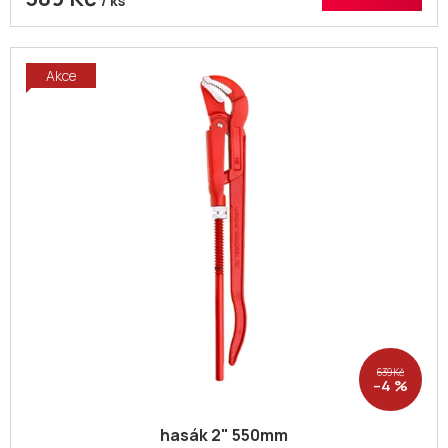
/ ks
Akce
639 Kč
–4 %
hasák 2" 550mm