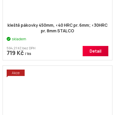
kleště pákovky 450mm, <40 HRC pr. 6mm; <30HRC
pr. 8mm STALCO
skladem
594,21 Kč bez DPH
Detail
719 Kč
/ ks
Akce