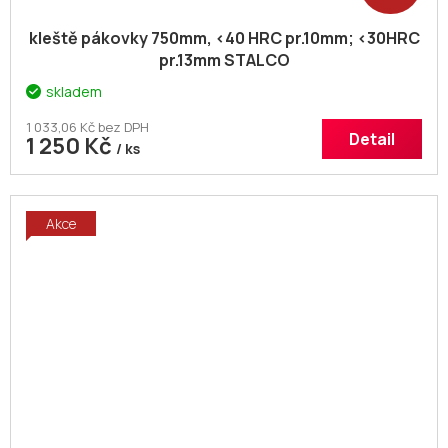
kleště pákovky 750mm, <40 HRC pr.10mm; <30HRC
pr.13mm STALCO
skladem
1 033,06 Kč bez DPH
Detail
1 250 Kč
/ ks
Akce