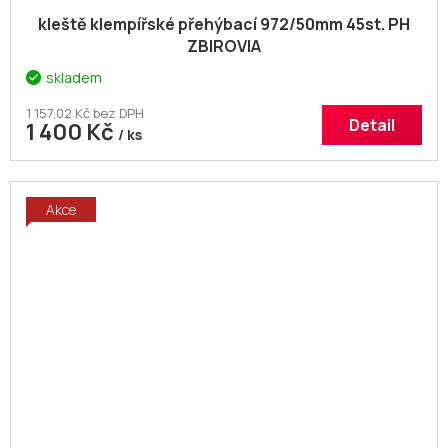
kleště klempířské přehýbací 972/50mm 45st. PH
ZBIROVIA
skladem
1 157,02 Kč bez DPH
Detail
1 400 Kč
/ ks
Akce