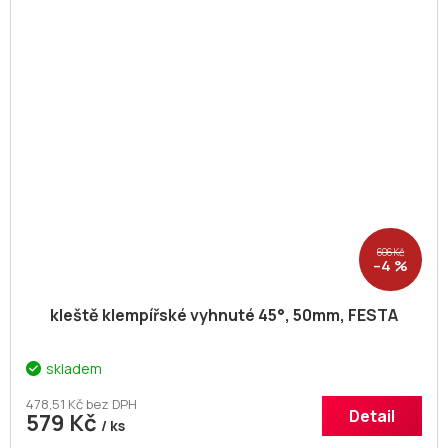
606 Kč
–4 %
kleště klempířské vyhnuté 45°, 50mm, FESTA
skladem
478,51 Kč bez DPH
Detail
579 Kč
/ ks