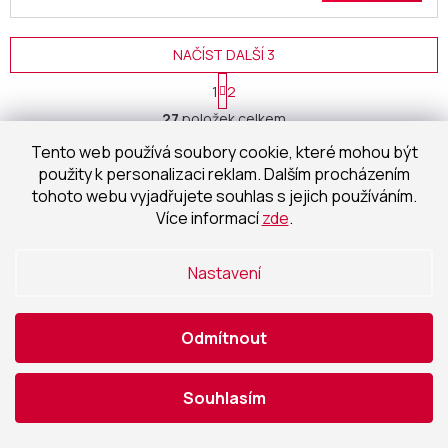
NAČÍST DALŠÍ 3
S
1
2
t
O
r
27
položek celkem
v
á
l
NAHORU
n
Tento web používá soubory cookie, které mohou být
á
k
použity k personalizaci reklam. Dalším procházením
o
d
tohoto webu vyjadřujete souhlas s jejich používáním.
v
a
á
Více informací
zde
.
c
n
í
í
p
Nastavení
r
v
k
y
Jsme jedineční
Odmítnout
v
v osobním přístupu
ý
p
Souhlasím
i
Přemýšlíme s Vámi
, pomůžeme
s
vám s navrhováním