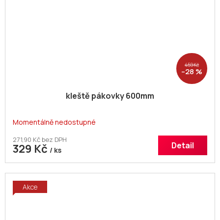
459 Kč
–28 %
kleště pákovky 600mm
Momentálně nedostupné
271,90 Kč bez DPH
Detail
329 Kč
/ ks
Akce