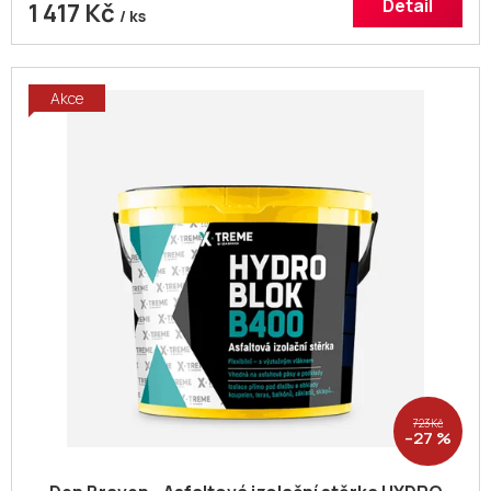
Detail
1 417 Kč
/ ks
Akce
723 Kč
–27 %