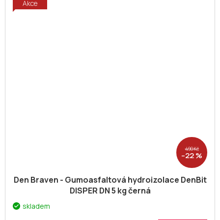
Akce
490 Kč
–22 %
Den Braven - Gumoasfaltová hydroizolace DenBit
DISPER DN 5 kg černá
skladem