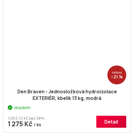
1 615 Kč
–21 %
Den Braven - Jednosložková hydroizolace
EXTERIÉR, kbelík 13 kg, modrá
skladem
1 053,72 Kč bez DPH
Detail
1 275 Kč
/ ks