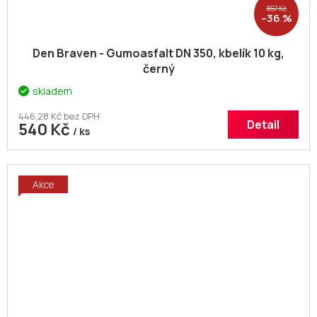
857 Kč
–36 %
Den Braven - Gumoasfalt DN 350, kbelík 10 kg,
černý
skladem
446,28 Kč bez DPH
Detail
540 Kč
/ ks
Akce