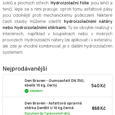
soklů a plochých střech.
Hydroizolační fólie
jsou lehčí a
tenčí, lépe se s nimi pracuje, oproti tomu asfaltové pásy
jsou odolnější proti mechanickému poškození. Některé
části stavby můžeme ošetřit
hydroizolačními nátěry
nebo hydroizolačními stěrkami.
Ty se obvykle realizují v
interiérech, například v koupelnách nebo v mokrých
provozech. Hydroizolační nátery lze aplikovat i v exteriéru,
ale zde je vhodné kombinovat je s dalším hydroizolačním
systémem.
Nejprodávanější
Den Braven - Gumoasfalt DN 350,
540 Kč
kbelík 10 kg, černý
skladem
Den Braven - Asfaltová opravná
868 Kč
stěrka DenBit U 10 kg černá
Doručení do 7 pracovních dnů