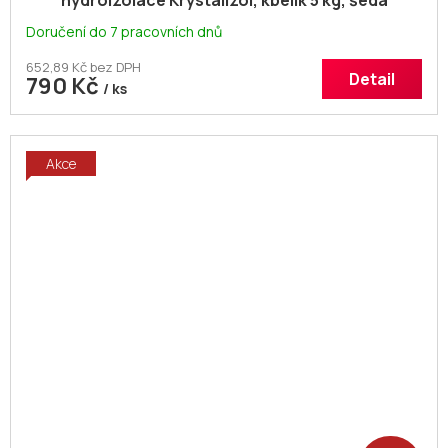
hydroizolace Krystalizol, kbelík 5 kg, šedá
Doručení do 7 pracovních dnů
652,89 Kč bez DPH
Detail
790 Kč
/ ks
Akce