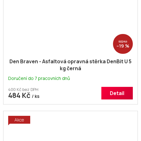
602 Kč
–19 %
Den Braven - Asfaltová opravná stěrka DenBit U 5
kg černá
Doručení do 7 pracovních dnů
400 Kč bez DPH
Detail
484 Kč
/ ks
Akce