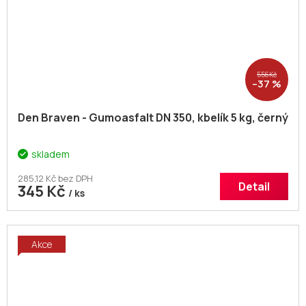
556 Kč
–37 %
Den Braven - Gumoasfalt DN 350, kbelík 5 kg, černý
skladem
285,12 Kč bez DPH
Detail
345 Kč
/ ks
Akce