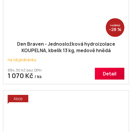
1 498 Kč
–28 %
Den Braven - Jednosložková hydroizolace
KOUPELNA, kbelík 13 kg, medově hnědá
na objednávku
884,30 Kč bez DPH
Detail
1 070 Kč
/ ks
Akce