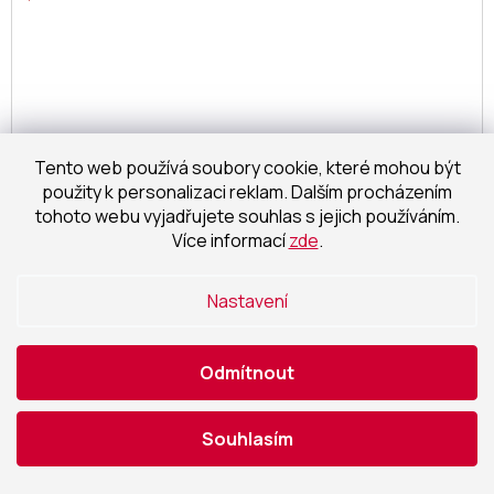
Tento web používá soubory cookie, které mohou být
použity k personalizaci reklam. Dalším procházením
tohoto webu vyjadřujete souhlas s jejich používáním.
Více informací
zde
.
Nastavení
658 Kč
–28 %
Odmítnout
Den Braven - Jednosložková hydroizolace
KOUPELNA, kbelík 5 kg, medově hnědá
Souhlasím
na objednávku
388,43 Kč bez DPH
Detail