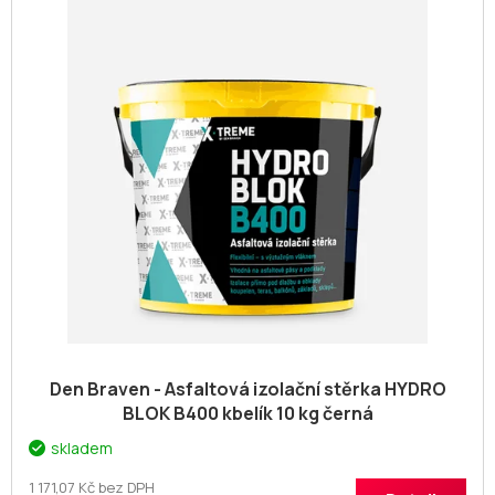
o
p
d
i
u
s
k
p
t
r
ů
o
d
u
k
t
ů
Den Braven - Asfaltová izolační stěrka HYDRO
BLOK B400 kbelík 10 kg černá
skladem
1 171,07 Kč bez DPH