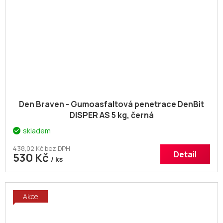
Den Braven - Gumoasfaltová penetrace DenBit
DISPER AS 5 kg, černá
skladem
438,02 Kč bez DPH
Detail
530 Kč
/ ks
Akce