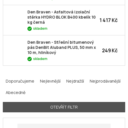
Den Braven - Asfaltová izolační
stěrka HYDRO BLOK B400 kbelík 10
1 417 Kč
kg černá
skladem
Den Braven - Střešní bitumenový
pás DenBit Aluband PLUS, 50 mm x
249 Kč
10 m, hliníkový
skladem
Ř
a
Doporučujeme
Nejlevnější
Nejdražší
Nejprodávanější
z
Abecedně
e
n
í
OTEVŘÍT FILTR
p
V
r
ý