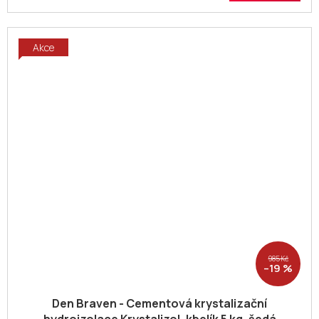
Akce
985 Kč
–19 %
Den Braven - Cementová krystalizační