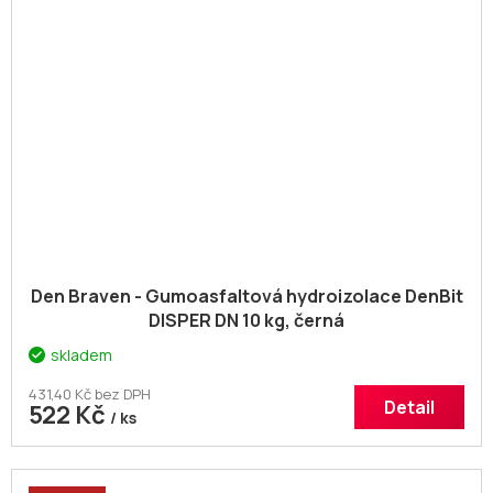
Den Braven - Gumoasfaltová hydroizolace DenBit
DISPER DN 10 kg, černá
skladem
431,40 Kč bez DPH
Detail
522 Kč
/ ks