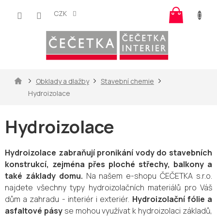
Přejít
Nákup
na
CZK
košík
obsah
Domů
Obklady a dlažby
Stavební chemie
Hydroizolace
Hydroizolace
Hydroizolace zabraňují pronikání vody do stavebních
konstrukcí, zejména přes ploché střechy, balkony a
také základy domu.
Na našem e-shopu ČEČETKA s.r.o.
najdete všechny typy hydroizolačních materiálů pro Váš
dům a zahradu - interiér i exteriér.
Hydroizolační fólie a
asfaltové pásy
se mohou využívat k hydroizolaci základů,