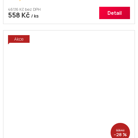
461,16 Kč bez DPH
Detail
558 Kč
/ ks
Akce
606 Kč
–28 %