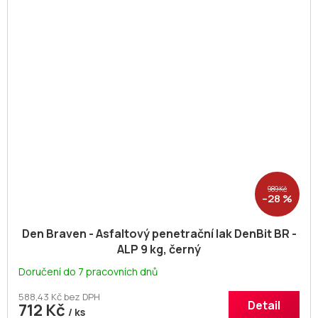
989 Kč
–28 %
Den Braven - Asfaltový penetrační lak DenBit BR -
ALP 9 kg, černý
Doručení do 7 pracovních dnů
588,43 Kč bez DPH
Detail
712 Kč
/ ks