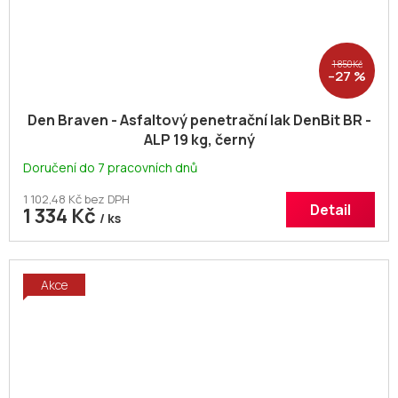
1 850 Kč
–27 %
Den Braven - Asfaltový penetrační lak DenBit BR -
ALP 19 kg, černý
Doručení do 7 pracovních dnů
1 102,48 Kč bez DPH
Detail
1 334 Kč
/ ks
Akce