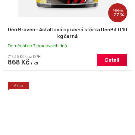
1 199 Kč
–27 %
Den Braven - Asfaltová opravná stěrka DenBit U 10
kg černá
Doručení do 7 pracovních dnů
717,36 Kč bez DPH
Detail
868 Kč
/ ks
Akce