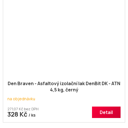
Den Braven - Asfaltový izolační lak DenBit DK - ATN
4,5 kg, černý
na objednávku
271,07 Kč bez DPH
Detail
328 Kč
/ ks