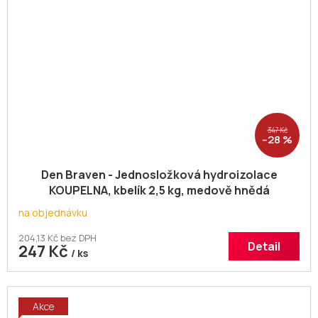
347 Kč
–28 %
Den Braven - Jednosložková hydroizolace
KOUPELNA, kbelík 2,5 kg, medově hnědá
na objednávku
204,13 Kč bez DPH
Detail
247 Kč
/ ks
Akce