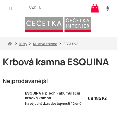
Přejít
Nákup
na
CZK
košík
obsah
Domů
Krby
Krbová kamna
ESQUINA
Krbová kamna ESQUINA
Nejprodávanější
ESQUINA H plech - akumulační
69 185 Kč
krbová kamna
Na objednávku s dostupností 42 dnů