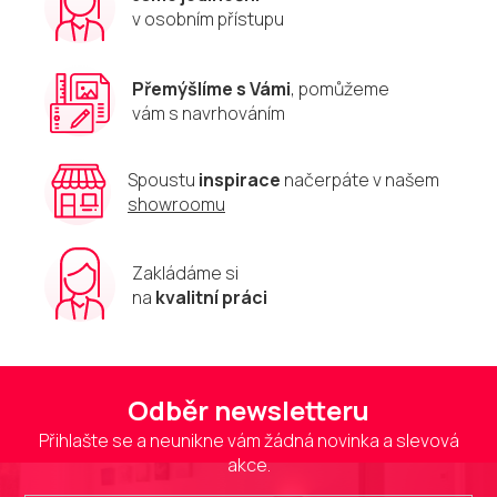
v
v osobním přístupu
k
y
v
Přemýšlíme s Vámi
, pomůžeme
ý
vám s navrhováním
p
i
s
u
Spoustu
inspirace
načerpáte v našem
showroomu
Zakládáme si
na
kvalitní práci
Odběr newsletteru
Přihlašte se a neunikne vám žádná novinka a slevová
akce.