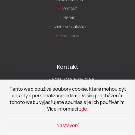
Montáž
Servis
Návrh vizualizací
Realizace
Kontakt
+420 724 535 046
Po-Pá 9:00 - 18:00 hod
Tento web používá soubory cookie, které mohou být
použity k personalizaci reklam. Dalším procházením
obchod@cecetka.cz
tohoto webu vyjadřujete souhlas s jejich používáním.
Více informací
zde
.
Showroom a prodejna
U Staré trati 1652
Nastavení
370 01 České Budějovice