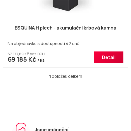
ů
ESQUINA H plech - akumulační krbová kamna
Na objednávku s dostupností 42 dnů
57 177,69 Kč bez DPH
Detail
69 185 Kč
/ ks
1
položek celkem
O
v
l
á
d
a
c
í
p
r
Jsme jedineční