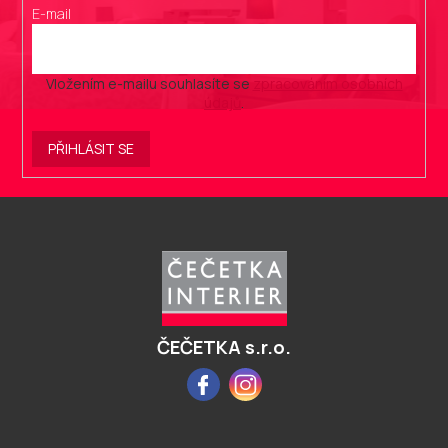
E-mail
Vložením e-mailu souhlasíte se
zpracováním osobních
údajů
.
PŘIHLÁSIT SE
Z
á
p
a
t
í
ČEČETKA s.r.o.
Facebook
Instagram