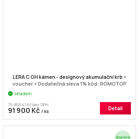
R
M
A
LERA C GH kámen - designový akumulační krb
+
voucher + Dodatečná sleva 1% kód: ROMOTOP
skladem
75 950,41 Kč bez DPH
Detail
91 900 Kč
/ ks