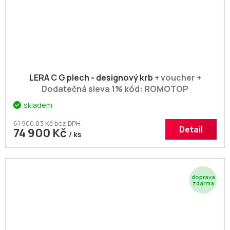
A
LERA C G plech - designový krb
+ voucher +
Dodatečná sleva 1% kód: ROMOTOP
skladem
61 900,83 Kč bez DPH
Detail
74 900 Kč
/ ks
Z
D
A