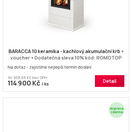
M
A
BARACCA 10 keramika - kachlový akumulační krb
+
voucher + Dodatečná sleva 10% kód: ROMOTOP
Na dotaz - zajistíme nejlepší termín dodání
94 958,68 Kč bez DPH
Detail
114 900 Kč
/ ks
Z
D