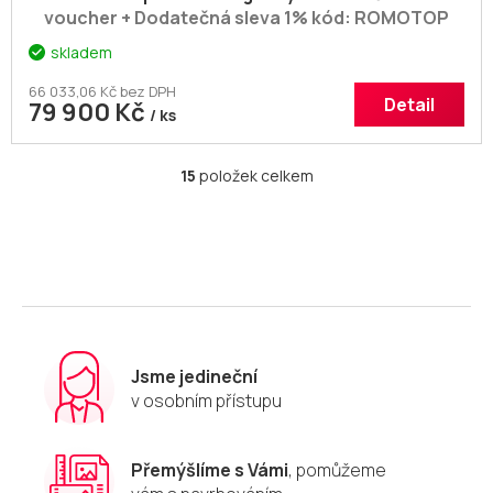
voucher + Dodatečná sleva 1% kód: ROMOTOP
skladem
66 033,06 Kč bez DPH
Detail
79 900 Kč
/ ks
15
položek celkem
O
v
l
á
d
a
c
í
p
r
Jsme jedineční
v
v osobním přístupu
k
y
v
Přemýšlíme s Vámi
, pomůžeme
ý