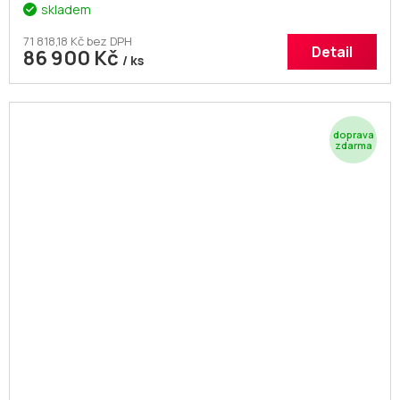
skladem
71 818,18 Kč bez DPH
Detail
86 900 Kč
/ ks
Z
D
A
R
M
A