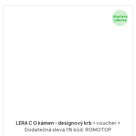
Z
D
A
R
M
A
LERA C G kámen - designový krb
+ voucher +
Dodatečná sleva 1% kód: ROMOTOP