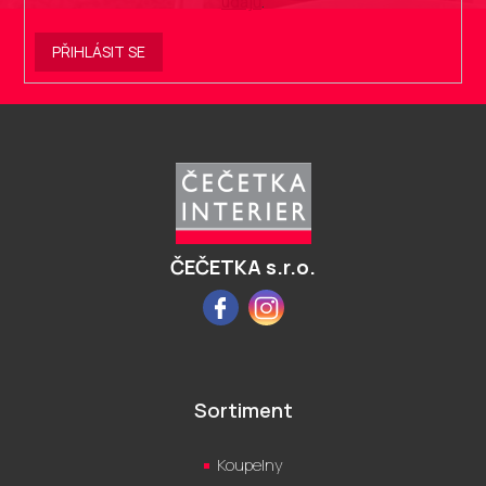
údajů
.
PŘIHLÁSIT SE
Z
á
p
a
t
í
ČEČETKA s.r.o.
Facebook
Instagram
Sortiment
Koupelny