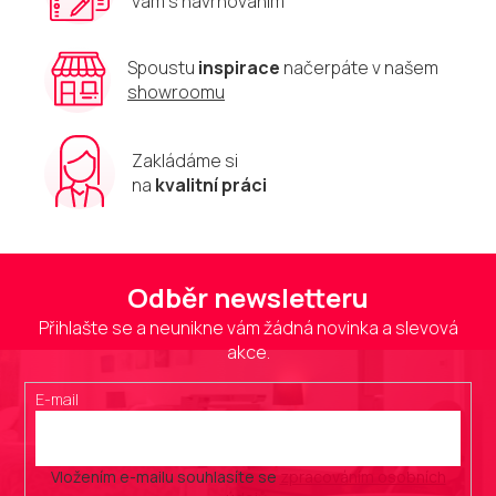
vám s navrhováním
p
i
s
u
Spoustu
inspirace
načerpáte v našem
showroomu
Zakládáme si
na
kvalitní práci
Odběr newsletteru
Přihlašte se a neunikne vám žádná novinka a slevová
akce.
E-mail
Vložením e-mailu souhlasíte se
zpracováním osobních