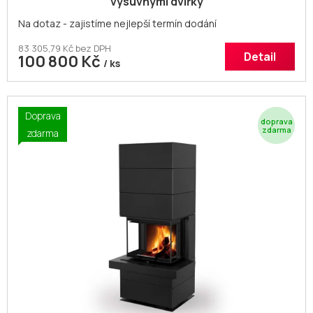
výsuvnými dvířky
Na dotaz - zajistíme nejlepší termín dodání
83 305,79 Kč bez DPH
Detail
100 800 Kč
/ ks
Doprava
Z
zdarma
D
A
R
M
A