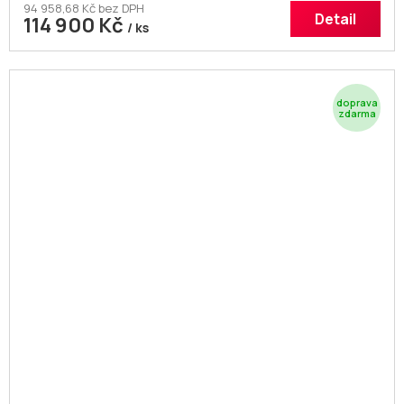
94 958,68 Kč bez DPH
Detail
114 900 Kč
/ ks
Z
D
A
R
M
A