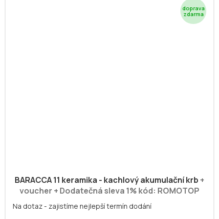
Z
D
A
R
M
A
BARACCA 11 keramika - kachlový akumulační krb
+
voucher + Dodatečná sleva 1% kód: ROMOTOP
Na dotaz - zajistíme nejlepší termín dodání