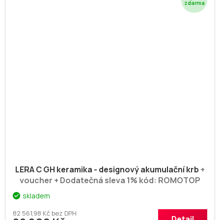
Z
D
A
R
M
A
LERA C GH keramika - designový akumulační krb
+
voucher + Dodatečná sleva 1% kód: ROMOTOP
skladem
82 561,98 Kč bez DPH
Detail