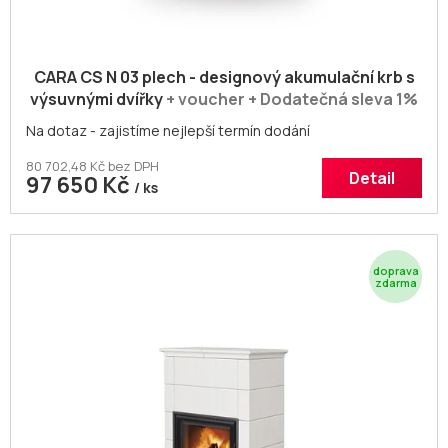
CARA CS N 03 plech - designový akumulační krb s
výsuvnými dvířky
+ voucher + Dodatečná sleva 1%
kód: ROMOTOP
Na dotaz - zajistíme nejlepší termín dodání
80 702,48 Kč bez DPH
Detail
97 650 Kč
/ ks
Z
D
A
R