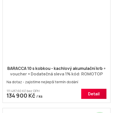
A
R
M
A
BARACCA 10 s kobkou - kachlový akumulační krb
+
voucher + Dodatečná sleva 1% kód: ROMOTOP
Na dotaz - zajistíme nejlepší termín dodání
111 487,60 Kč bez DPH
Detail
134 900 Kč
/ ks