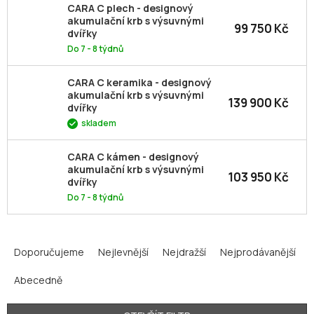
CARA C plech - designový
akumulační krb s výsuvnými
99 750 Kč
dvířky
Do 7 - 8 týdnů
CARA C keramika - designový
akumulační krb s výsuvnými
139 900 Kč
dvířky
skladem
CARA C kámen - designový
akumulační krb s výsuvnými
103 950 Kč
dvířky
Do 7 - 8 týdnů
Ř
a
Doporučujeme
Nejlevnější
Nejdražší
Nejprodávanější
z
Abecedně
e
n