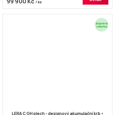
99 900 Kč
/ ks
Z
D
A
R
M
A
LERA C GH plech - designový akumulační krb
+