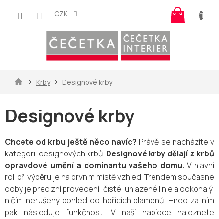
Přejít
Nákup
na
CZK
košík
obsah
Domů
Krby
Designové krby
Designové krby
Chcete od krbu ještě něco navíc?
Právě se nacházíte v
kategorii designových krbů.
Designové krby dělají z krbů
opravdové umění a dominantu vašeho domu.
V hlavní
roli při výběru je na prvním místě vzhled. Trendem současné
doby je precizní provedení,
čisté, uhlazené linie a dokonalý,
ničím nerušený pohled do hořících plamenů.
Hned za ním
pak následuje funkčnost. V naší nabídce naleznete