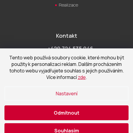
Realizace
Kontakt
+420 724 535 046
Po-Pá 9:00 - 18:00 hod
Tento web používá soubory cookie, které mohou být
použity k personalizaci reklam. Dalším procházením
obchod@cecetka.cz
tohoto webu vyjadřujete souhlas s jejich používáním.
Více informací
zde
.
Showroom a prodejna
U Staré trati 1652
Nastavení
370 01 České Budějovice
Odmítnout
Vytvořil Shoptet
|
Nakódoval eshopGuru
Souhlasím