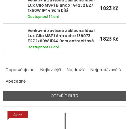
Lux Clio MSP1 Bianco 144252 E27
1 823 Kč
1x60W IP44 9cm bílá
Dostupnost 14 dní
Venkovní závěsná základna Ideal
Lux Clio MSP1 Antracite 136073
1 823 Kč
E27 1x60W IP44 9cm antracitová
Dostupnost 14 dní
Ř
a
Doporučujeme
Nejlevnější
Nejdražší
Nejprodávanější
z
Abecedně
e
n
í
OTEVŘÍT FILTR
p
V
r
Akce
ý
o
p
d