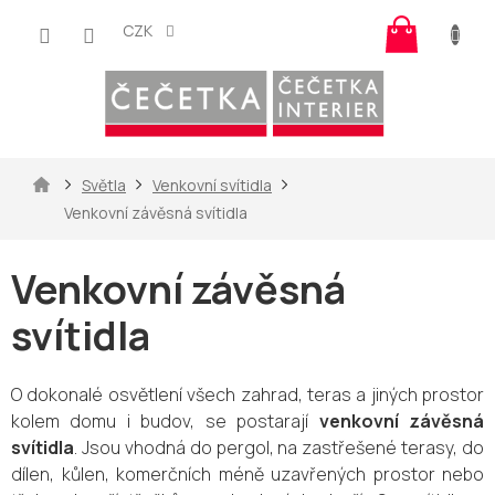
Přejít
Nákup
na
CZK
košík
obsah
Domů
Světla
Venkovní svítidla
Venkovní závěsná svítidla
Venkovní závěsná
svítidla
O dokonalé osvětlení všech zahrad, teras a jiných prostor
kolem domu i budov, se postarají
venkovní závěsná
svítidla
. Jsou vhodná do pergol, na zastřešené terasy, do
dílen, kůlen, komerčních méně uzavřených prostor nebo