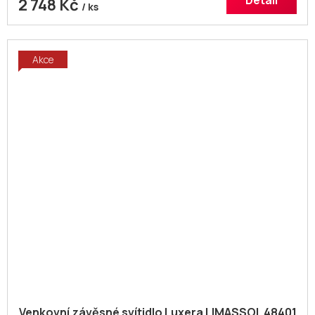
Detail
2 748 Kč
/ ks
Akce
Venkovní závěsné svítidlo Luxera LIMASSOL 48401