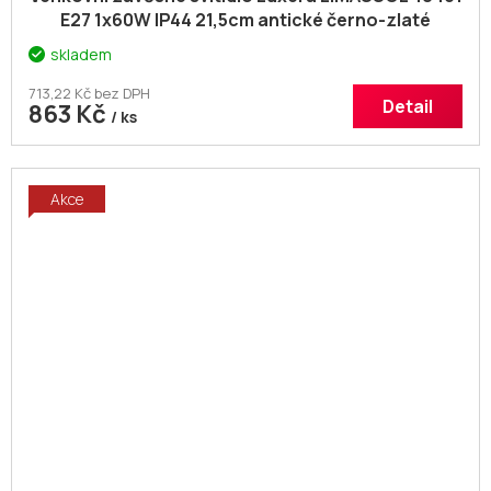
E27 1x60W IP44 21,5cm antické černo-zlaté
skladem
713,22 Kč bez DPH
Detail
863 Kč
/ ks
Akce