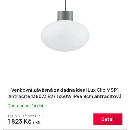
i
u
s
k
p
t
r
ů
o
d
u
k
t
ů
Venkovní závěsná základna Ideal Lux Clio MSP1
Antracite 136073 E27 1x60W IP44 9cm antracitová
Dostupnost 14 dní
1 506,61 Kč bez DPH
Detail
1 823 Kč
/ ks