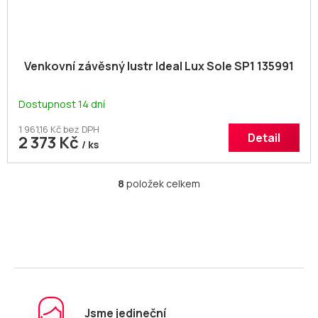
Venkovní závěsný lustr Ideal Lux Sole SP1 135991
Dostupnost 14 dní
1 961,16 Kč bez DPH
Detail
2 373 Kč
/ ks
8
položek celkem
O
v
l
á
d
a
c
í
p
r
Jsme jedineční