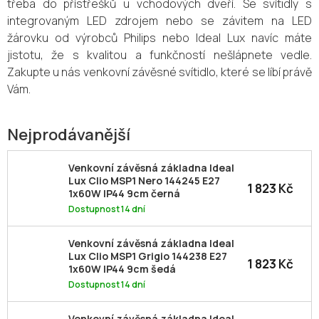
třeba do přístřešků u vchodových dveří. Se svítidly s
integrovaným LED zdrojem nebo se závitem na LED
žárovku od výrobců Philips nebo Ideal Lux navíc máte
jistotu, že s kvalitou a funkčností nešlápnete vedle.
Zakupte u nás venkovní závěsné svítidlo, které se líbí právě
Vám.
Nejprodávanější
Venkovní závěsná základna Ideal
Lux Clio MSP1 Nero 144245 E27
1 823 Kč
1x60W IP44 9cm černá
Dostupnost 14 dní
Venkovní závěsná základna Ideal
Lux Clio MSP1 Grigio 144238 E27
1 823 Kč
1x60W IP44 9cm šedá
Dostupnost 14 dní
Venkovní závěsná základna Ideal