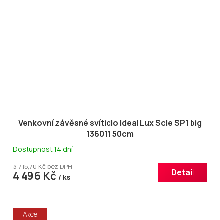
Venkovní závěsné svítidlo Ideal Lux Sole SP1 big
136011 50cm
Dostupnost 14 dní
3 715,70 Kč bez DPH
Detail
4 496 Kč
/ ks
Akce