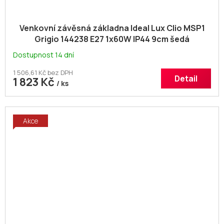
Venkovní závěsná základna Ideal Lux Clio MSP1
Grigio 144238 E27 1x60W IP44 9cm šedá
Dostupnost 14 dní
1 506,61 Kč bez DPH
Detail
1 823 Kč
/ ks
Akce