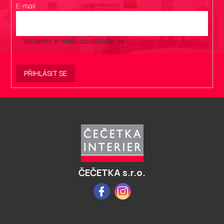
E-mail
Vložením e-mailu souhlasíte se
zpracováním osobních
údajů
.
PŘIHLÁSIT SE
Z
á
p
a
t
í
ČEČETKA s.r.o.
Facebook
Instagram