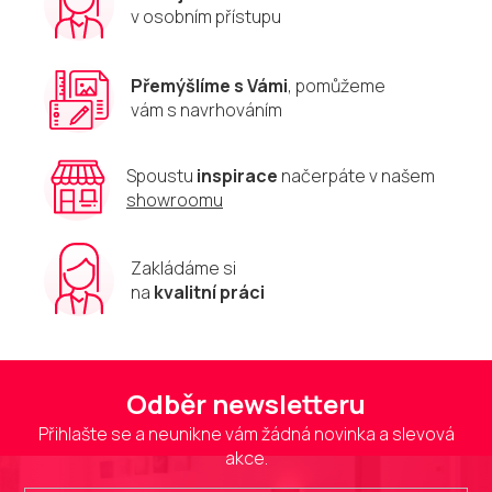
v
v osobním přístupu
k
y
v
Přemýšlíme s Vámi
, pomůžeme
ý
vám s navrhováním
p
i
s
u
Spoustu
inspirace
načerpáte v našem
showroomu
Zakládáme si
na
kvalitní práci
Odběr newsletteru
Přihlašte se a neunikne vám žádná novinka a slevová
akce.