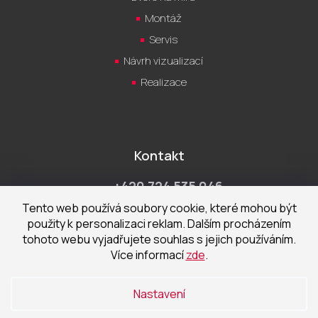
Montáž
Servis
Návrh vizualizací
Realizace
Kontakt
+420 724 535 046
Po-Pá 9:00 - 18:00 hod
Tento web používá soubory cookie, které mohou být
použity k personalizaci reklam. Dalším procházením
obchod@cecetka.cz
tohoto webu vyjadřujete souhlas s jejich používáním.
Více informací
zde
.
Showroom a prodejna
U Staré trati 1652
Nastavení
370 01 České Budějovice