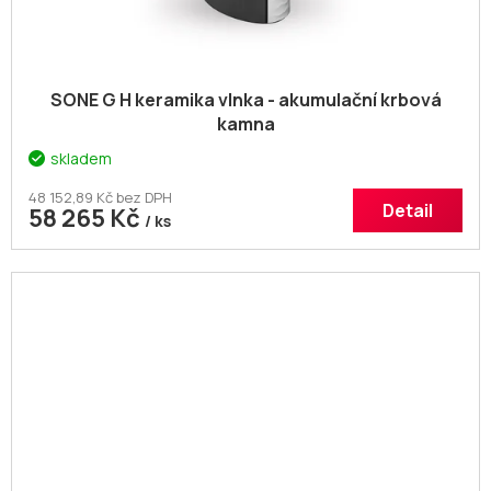
SONE G H keramika vlnka - akumulační krbová
kamna
skladem
48 152,89 Kč bez DPH
Detail
58 265 Kč
/ ks