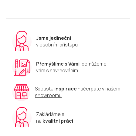
á
d
a
c
í
p
r
Jsme jedineční
v
v osobním přístupu
k
y
v
Přemýšlíme s Vámi
, pomůžeme
ý
vám s navrhováním
p
i
s
u
Spoustu
inspirace
načerpáte v našem
showroomu
Zakládáme si
na
kvalitní práci