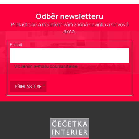
Odběr newsletteru
Přihlašte se a neunikne vám žádná novinka a slevová
akce.
E-mail
Vložením e-mailu souhlasíte se
zpracováním osobních
údajů
.
PŘIHLÁSIT SE
Z
á
p
a
t