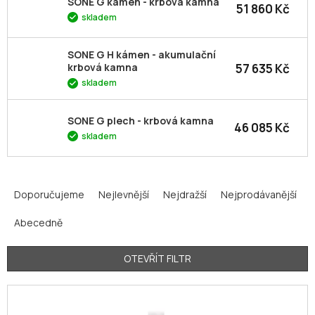
SONE G kámen - krbová kamna
51 860 Kč
skladem
SONE G H kámen - akumulační
57 635 Kč
krbová kamna
skladem
SONE G plech - krbová kamna
46 085 Kč
skladem
Ř
a
Doporučujeme
Nejlevnější
Nejdražší
Nejprodávanější
z
Abecedně
e
n
í
OTEVŘÍT FILTR
p
V
r
ý
o