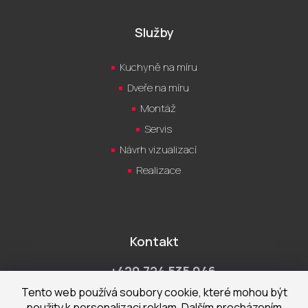
Služby
Kuchyně na míru
Dveře na míru
Montáž
Servis
Návrh vizualizací
Realizace
Kontakt
+420 724 535 046
Po-Pá 9:00 - 18:00 hod
Tento web používá soubory cookie, které mohou být
použity k personalizaci reklam. Dalším procházením