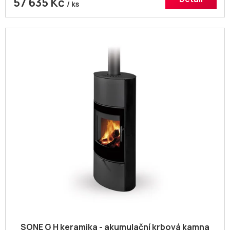
57 635 Kč
/ ks
SONE G H keramika - akumulační krbová kamna