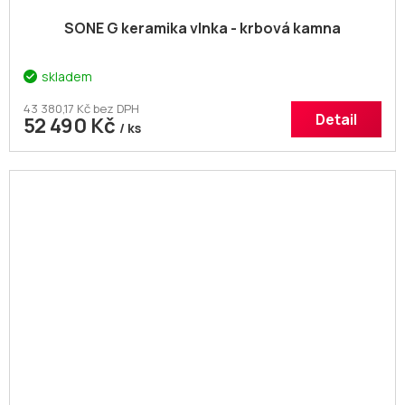
SONE G keramika vlnka - krbová kamna
skladem
43 380,17 Kč bez DPH
Detail
52 490 Kč
/ ks