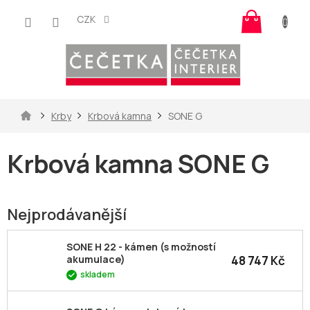
Přejít
Nákup
na
CZK
košík
obsah
Domů
Krby
Krbová kamna
SONE G
Krbová kamna SONE G
Nejprodávanější
SONE H 22 - kámen (s možností
48 747 Kč
akumulace)
skladem