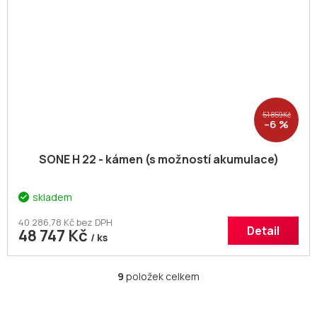
51 859 Kč
–6 %
SONE H 22 - kámen (s možností akumulace)
skladem
40 286,78 Kč bez DPH
Detail
48 747 Kč
/ ks
9
položek celkem
O
v
l