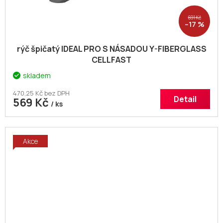
691 Kč
–17 %
rýč špičatý IDEAL PRO S NÁSADOU Y-FIBERGLASS
CELLFAST
skladem
470,25 Kč bez DPH
Detail
569 Kč
/ ks
Akce