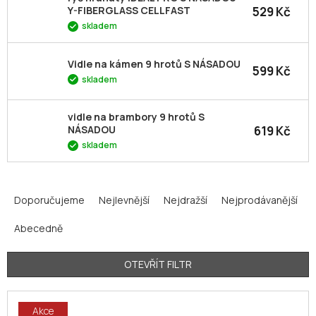
529 Kč
Y-FIBERGLASS CELLFAST
skladem
Vidle na kámen 9 hrotů S NÁSADOU
599 Kč
skladem
vidle na brambory 9 hrotů S
619 Kč
NÁSADOU
skladem
Ř
a
Doporučujeme
Nejlevnější
Nejdražší
Nejprodávanější
z
Abecedně
e
n
í
OTEVŘÍT FILTR
p
V
r
Akce
ý