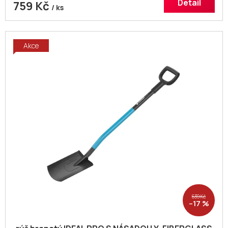
Detail
759 Kč
/ ks
Akce
639 Kč
–17 %