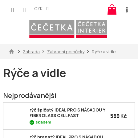
Přejít
Nákup
na
CZK
košík
obsah
Domů
Zahrada
Zahradní pomůcky
Rýče a vidle
Rýče a vidle
Nejprodávanější
rýč špičatý IDEAL PRO S NÁSADOU Y-
569 Kč
FIBERGLASS CELLFAST
skladem
rýč hranatý IDEAL PRO S NÁSADOU