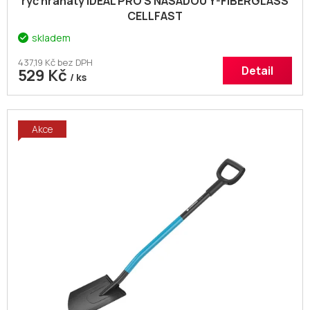
rýč hranatý IDEAL PRO S NÁSADOU Y-FIBERGLASS
CELLFAST
skladem
437,19 Kč bez DPH
Detail
529 Kč
/ ks
Akce