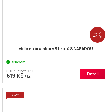
649 Kč
–4 %
vidle na brambory 9 hrotů S NÁSADOU
skladem
511,57 Kč bez DPH
Detail
619 Kč
/ ks
Akce