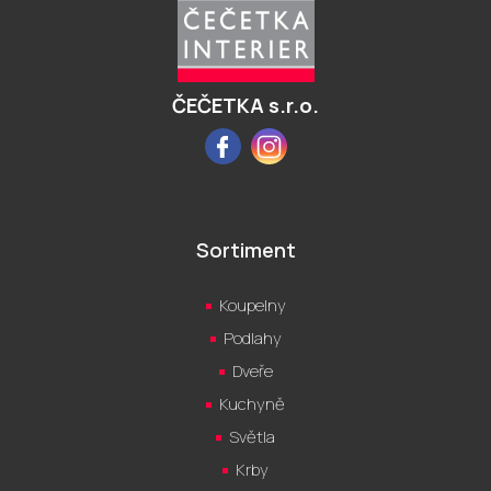
p
a
t
í
ČEČETKA s.r.o.
Facebook
Instagram
Sortiment
Koupelny
Podlahy
Dveře
Kuchyně
Světla
Krby