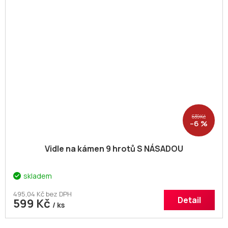
639 Kč
–6 %
Vidle na kámen 9 hrotů S NÁSADOU
skladem
495,04 Kč bez DPH
Detail
599 Kč
/ ks