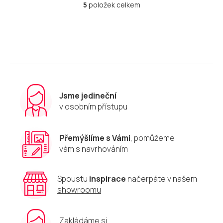
5
položek celkem
O
v
l
á
d
a
c
í
p
r
Jsme jedineční
v
v osobním přístupu
k
y
v
Přemýšlíme s Vámi
, pomůžeme
ý
vám s navrhováním
p
i
s
u
Spoustu
inspirace
načerpáte v našem
showroomu
Zakládáme si