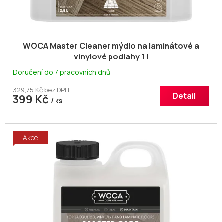
ů
WOCA Master Cleaner mýdlo na laminátové a
vinylové podlahy 1 l
Doručení do 7 pracovních dnů
329,75 Kč bez DPH
Detail
399 Kč
/ ks
Akce