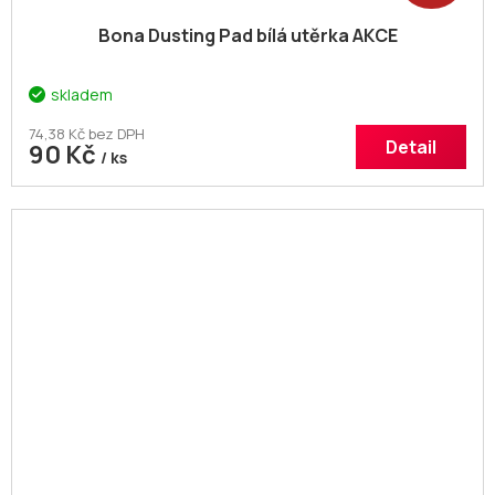
Bona Dusting Pad bílá utěrka AKCE
skladem
74,38 Kč bez DPH
Detail
90 Kč
/ ks