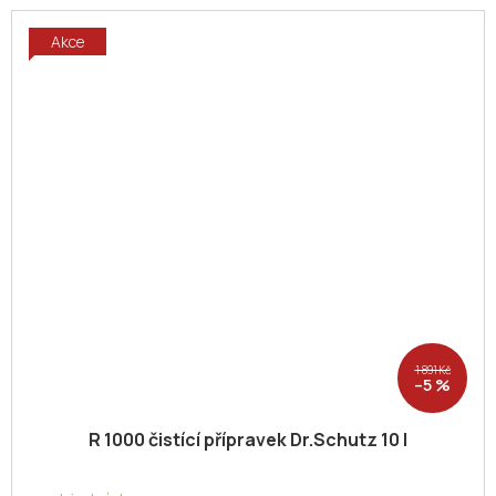
Akce
1 891 Kč
–5 %
R 1000 čistící přípravek Dr.Schutz 10 l