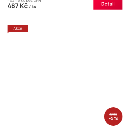
402,48 Kč bez DPH
Detail
487 Kč
/ ks
Akce
339 Kč
–5 %