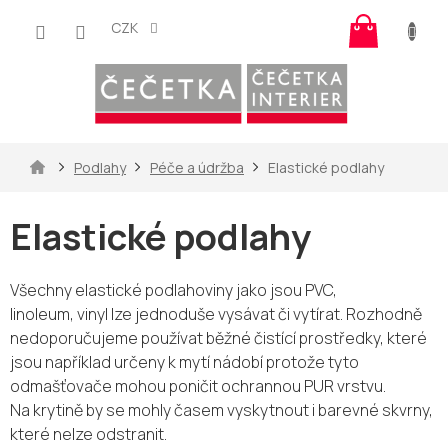
Přejít
Nákup
na
CZK
košík
obsah
Domů
Podlahy
Péče a údržba
Elastické podlahy
Elastické podlahy
Všechny elastické podlahoviny jako jsou
PVC,
linoleum, vinyl lze jednoduše vysávat či vytírat. Rozhodně
nedoporučujeme používat běžné čistící prostředky, které
jsou například určeny k mytí nádobí protože tyto
odmašťovače mohou poničit ochrannou PUR vrstvu.
Na krytině by se mohly časem vyskytnout i barevné skvrny,
které nelze odstranit.