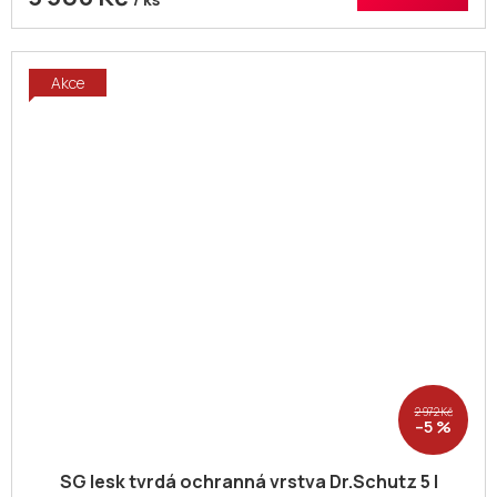
Akce
2 972 Kč
–5 %
SG lesk tvrdá ochranná vrstva Dr.Schutz 5 l