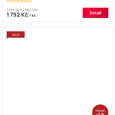
na objednávku
1 480,99 Kč bez DPH
Detail
1 792 Kč
/ ks
Akce
1 044 Kč
–5 %