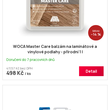
585 Kč
–14 %
WOCA Master Care balzám na laminátové a
vinylové podlahy - přírodní 1 l
Doručení do 7 pracovních dnů
411,57 Kč bez DPH
Detail
498 Kč
/ ks