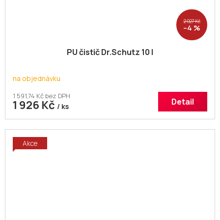
2 027 Kč
–4 %
PU čistič Dr.Schutz 10 l
na objednávku
1 591,74 Kč bez DPH
Detail
1 926 Kč
/ ks
Akce