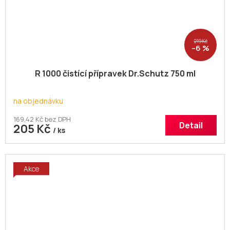
219 Kč
–6 %
R 1000 čistící přípravek Dr.Schutz 750 ml
na objednávku
169,42 Kč bez DPH
Detail
205 Kč
/ ks
Akce