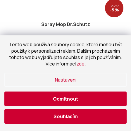
1 222 Kč
–5 %
Spray Mop Dr.Schutz
na objednávku
Tento web používá soubory cookie, které mohou být
použity k personalizaci reklam. Dalším procházením
958,68 Kč bez DPH
Detail
1 160 Kč
/ ks
tohoto webu vyjadřujete souhlas s jejich používáním.
Více informací
zde
.
NAČÍST DALŠÍ 4
Nastavení
S
1
2
t
O
r
28
položek celkem
v
á
Odmítnout
l
NAHORU
n
á
k
o
d
Souhlasím
v
a
á
c
n
í