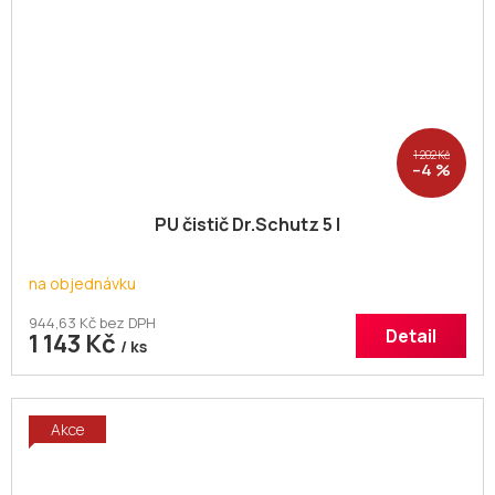
1 202 Kč
–4 %
PU čistič Dr.Schutz 5 l
na objednávku
944,63 Kč bez DPH
Detail
1 143 Kč
/ ks
Akce