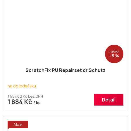
1 989 Kč
–5 %
ScratchFix PU Repairset dr.Schutz
na objednávku
1 557,02 Kč bez DPH
Detail
1 884 Kč
/ ks
Akce