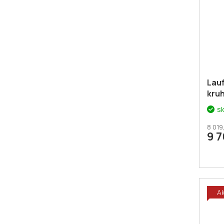
Lau
kru
zla
s
8 019
9 
A