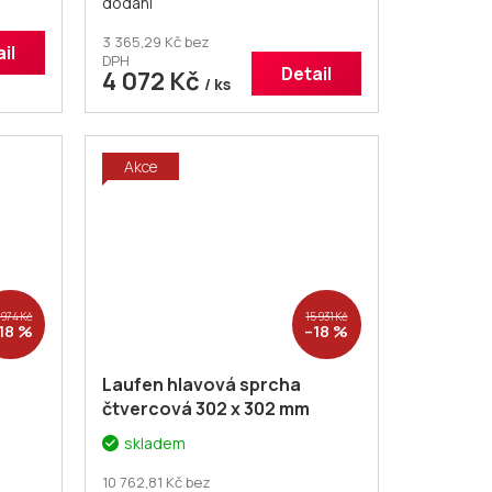
dodání
eva
voucher# Dodatečná sleva
5% kód: KOUPELNA
3 365,29 Kč bez
il
DPH
Detail
4 072 Kč
/ ks
Akce
 974 Kč
15 931 Kč
18 %
–18 %
Laufen hlavová sprcha
čtvercová 302 x 302 mm
skladem
10 762,81 Kč bez