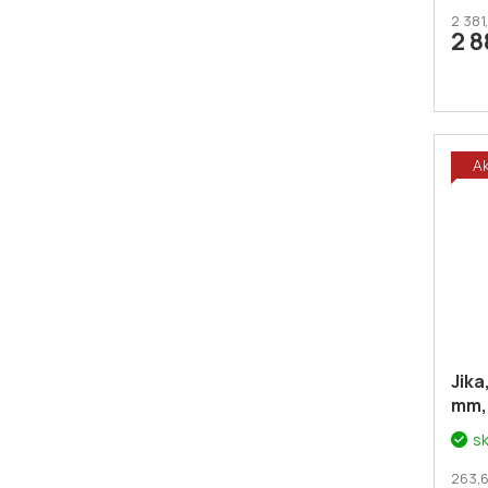
ů
Dod
2 381
2 
KOU
A
Jika
mm,
s
263,6