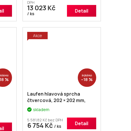
DPH
13 023 Kč
il
Detail
/ ks
Akce
 656 Kč
8 263 Kč
18 %
–18 %
Laufen hlavová sprcha
čtvercová, 202 × 202 mm,
chrom
skladem
5 581,82 Kč bez DPH
Detail
6 754 Kč
/ ks
il