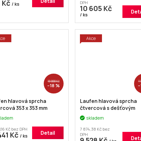
Detail
9 Kč
DPH
/ ks
10 605 Kč
Deta
/ ks
kce
Akce
18 888 Kč
11
–18 %
–
fen hlavová sprcha
Laufen hlavová sprcha
rcová 353 x 353 mm
čtvercová s dešťovým
efektem, 300 x 300 mm,
kladem
skladem
chrom
1,16 Kč bez DPH
7 874,38 Kč bez
Detail
441 Kč
DPH
/ ks
Deta
9 528 Kč