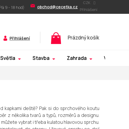
CZK
obchod@cecetka.cz
Přihlášení
Nákupní
Prázdný košík
Přihlášení
košík
Světla
Stavba
Zahrada
Výprodej
pod kapkami deště? Pak si do sprchového koutu
běr z několika tvarů a typů, rozměrů a designu.
 můžete vybrat i třeba kulatou hlavovou sprchu.