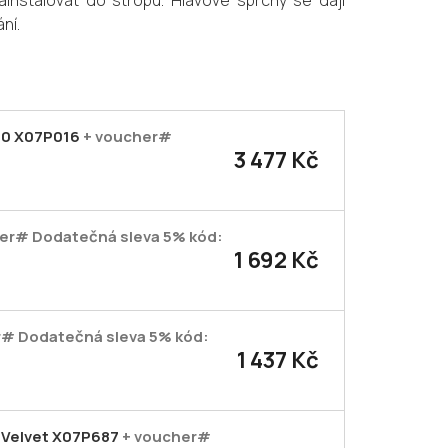
ainstalovat do stropu. Hlavové sprchy se dají
ní.
00 X07P016
+ voucher#
3 477 Kč
er# Dodatečná sleva 5% kód:
1 692 Kč
r# Dodatečná sleva 5% kód:
1 437 Kč
e Velvet X07P687
+ voucher#