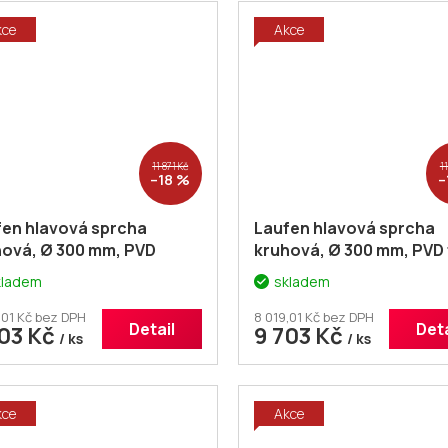
kce
Akce
11 871 Kč
11
–18 %
–
fen hlavová sprcha
Laufen hlavová sprcha
hová, Ø 300 mm, PVD
kruhová, Ø 300 mm, PVD 
le zlatá matná
černá matná H36798108
kladem
skladem
79810832321
,01 Kč bez DPH
8 019,01 Kč bez DPH
Detail
Deta
703 Kč
9 703 Kč
/ ks
/ ks
kce
Akce