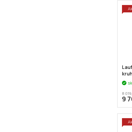
A
Lau
kru
svět
s
H36
8 019
9 
A