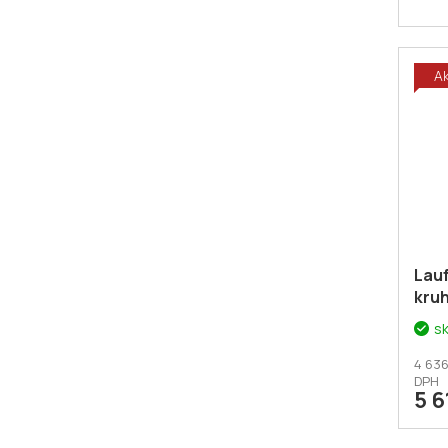
A
Lau
kru
s
4 636
DPH
5 