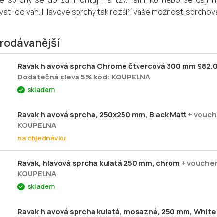
é sprchy se do zdi montují na tzv. ramínko nebo se dají n
vat i do van. Hlavové sprchy tak rozšíří vaše možnosti sprchová
rodávanější
Ravak hlavová sprcha Chrome čtvercová 300 mm 982.
Dodatečná sleva 5% kód: KOUPELNA
skladem
Ravak hlavová sprcha, 250x250 mm, Black Matt
+ vouch
KOUPELNA
na objednávku
Ravak, hlavová sprcha kulatá 250 mm, chrom
+ vouche
KOUPELNA
skladem
Ravak hlavová sprcha kulatá, mosazná, 250 mm, Whit