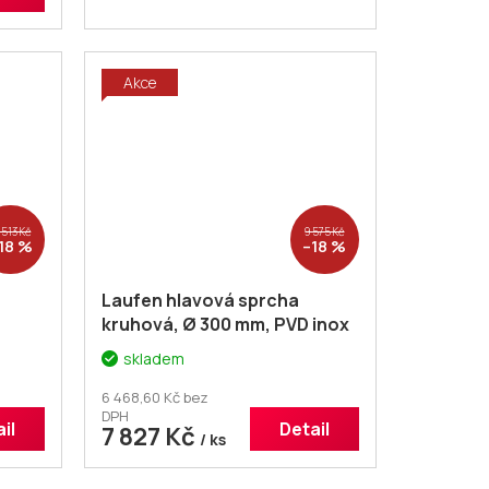
Akce
 513 Kč
9 575 Kč
18 %
–18 %
Laufen hlavová sprcha
kruhová, Ø 300 mm, PVD inox
kartáčovaná ocel
skladem
6 468,60 Kč bez
DPH
il
Detail
7 827 Kč
/ ks