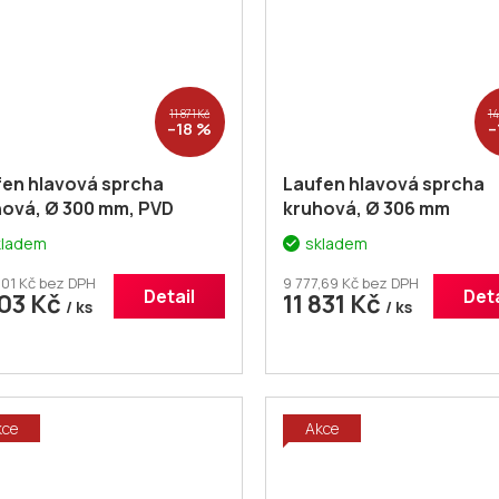
11 871 Kč
14
–18 %
–
fen hlavová sprcha
Laufen hlavová sprcha
hová, Ø 300 mm, PVD
kruhová, Ø 306 mm
torůžová H3679810822321
kladem
skladem
,01 Kč bez DPH
9 777,69 Kč bez DPH
Detail
Deta
703 Kč
11 831 Kč
/ ks
/ ks
kce
Akce