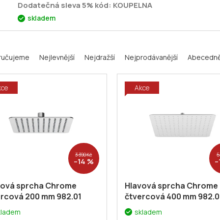
Dodatečná sleva 5% kód: KOUPELNA
skladem
ručujeme
Nejlevnější
Nejdražší
Nejprodávanější
Abecedn
kce
Akce
3 390 Kč
5
–14 %
–
vová sprcha Chrome
Hlavová sprcha Chrome
ercová 200 mm 982.01
čtvercová 400 mm 982.0
vová sprcha Slim Chrome,
Hlavová sprcha Slim,
kladem
skladem
0mm
+ voucher#
Chrome, čtvercová 400