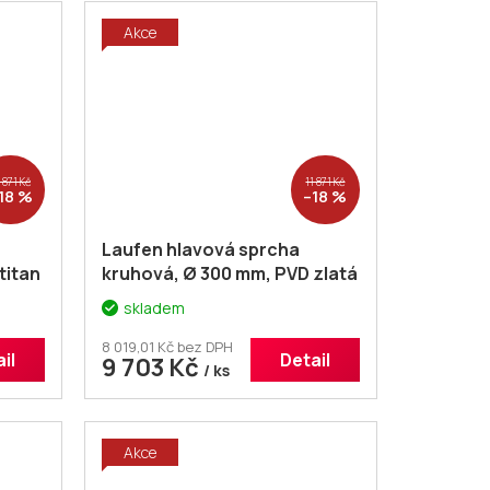
Akce
 871 Kč
11 871 Kč
18 %
–18 %
Laufen hlavová sprcha
titan
kruhová, Ø 300 mm, PVD zlatá
12321
lesklá H3679810012321
skladem
8 019,01 Kč bez DPH
il
Detail
9 703 Kč
/ ks
Akce