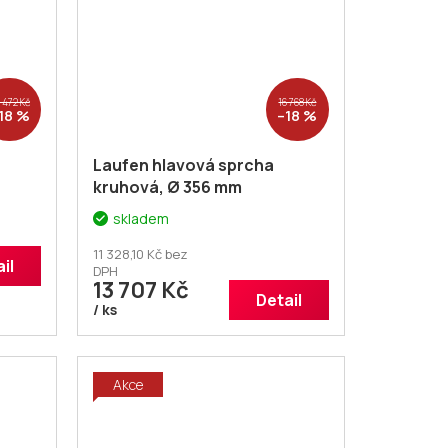
 472 Kč
16 768 Kč
18 %
–18 %
Laufen hlavová sprcha
kruhová, Ø 356 mm
skladem
11 328,10 Kč bez
il
DPH
13 707 Kč
Detail
/ ks
Akce