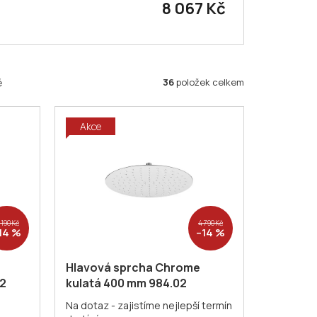
8 067 Kč
36
položek celkem
ě
Akce
 190 Kč
4 790 Kč
14 %
–14 %
Hlavová sprcha Chrome
2
kulatá 400 mm 984.02
Hlavová sprcha Slim,
Na dotaz - zajistíme nejlepší termín
 mm
+
Chrome, kulatá 400 mm
+