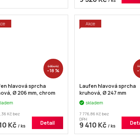
/ ks
kce
Akce
6 864 Kč
11
–18 %
–
fen hlavová sprcha
Laufen hlavová sprcha
hová, Ø 206 mm, chrom
kruhová, Ø 247 mm
kladem
skladem
,36 Kč bez
7 776,86 Kč bez
DPH
Detail
Deta
610 Kč
9 410 Kč
/ ks
/ ks