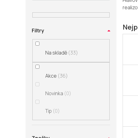
Hlavov
n
realizo
í
p
a
Nejp
Filtry
n
e
l
Na skladě
33
Akce
36
Novinka
0
Tip
0