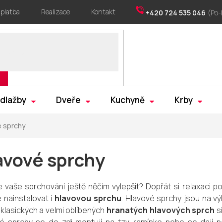
 platba
Realizace
Kontakt
+420 724 535 046
 dlažby
Dveře
Kuchyně
Krby
é sprchy
avové sprchy
 vaše sprchování ještě něčím vylepšit? Dopřát si relaxaci 
 nainstalovat i
hlavovou sprchu
. Hlavové sprchy jsou na vý
klasických a velmi oblíbených
hranatých hlavových sprch
si