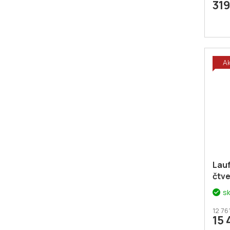
31
A
Lau
čtve
s
12 76
15 