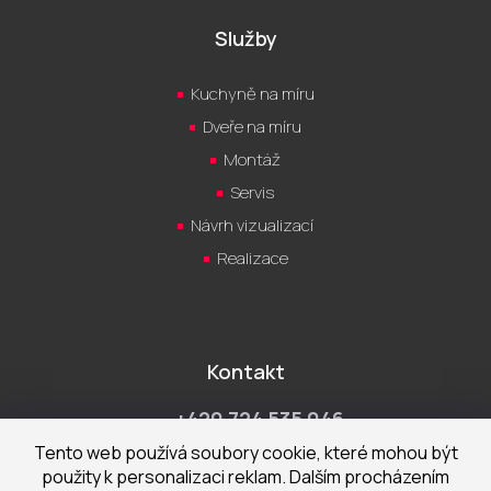
Služby
Kuchyně na míru
Dveře na míru
Montáž
Servis
Návrh vizualizací
Realizace
Kontakt
+420 724 535 046
Po-Pá 9:00 - 18:00 hod
Tento web používá soubory cookie, které mohou být
použity k personalizaci reklam. Dalším procházením