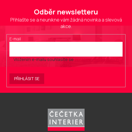
Odběr newsletteru
Přihlašte se a neunikne vám žádná novinka a slevová
akce.
E-mail
Vložením e-mailu souhlasíte se
zpracováním osobních
údajů
.
PŘIHLÁSIT SE
Z
á
p
a
t
í