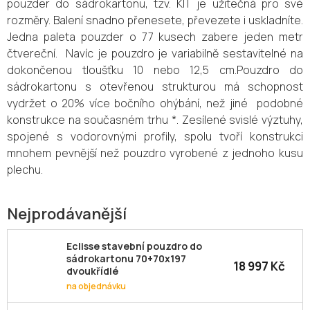
pouzder do sádrokartonu, tzv. KIT je užitečná pro své
rozměry. Balení snadno přenesete, převezete i uskladníte.
Jedna paleta pouzder o 77 kusech zabere jeden metr
čtvereční. Navíc je pouzdro je variabilně sestavitelné na
dokončenou tloušťku 10 nebo 12,5 cm.Pouzdro do
sádrokartonu s otevřenou strukturou má schopnost
vydržet o 20% více bočního ohýbání, než jiné podobné
konstrukce na současném trhu *. Zesílené svislé výztuhy,
spojené s vodorovnými profily, spolu tvoří konstrukci
mnohem pevnější než pouzdro vyrobené z jednoho kusu
plechu.
Nejprodávanější
Eclisse stavební pouzdro do
sádrokartonu 70+70x197
18 997 Kč
dvoukřídlé
na objednávku