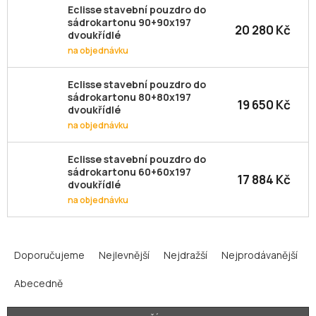
Eclisse stavební pouzdro do
sádrokartonu 90+90x197
20 280 Kč
dvoukřídlé
na objednávku
Eclisse stavební pouzdro do
sádrokartonu 80+80x197
19 650 Kč
dvoukřídlé
na objednávku
Eclisse stavební pouzdro do
sádrokartonu 60+60x197
17 884 Kč
dvoukřídlé
na objednávku
Ř
a
Doporučujeme
Nejlevnější
Nejdražší
Nejprodávanější
z
Abecedně
e
n