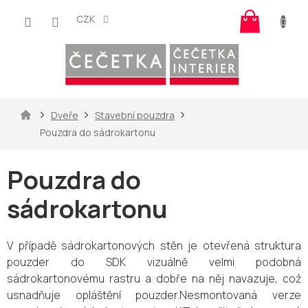
Přejít
Nákup
na
CZK
košík
obsah
Domů
Dveře
Stavební pouzdra
Pouzdra do sádrokartonu
Pouzdra do
sádrokartonu
V případě sádrokartonových stěn je otevřená struktura
pouzder do SDK vizuálně velmi podobná
sádrokartonovému rastru a dobře na něj navazuje, což
usnadňuje opláštění pouzder.Nesmontovaná verze