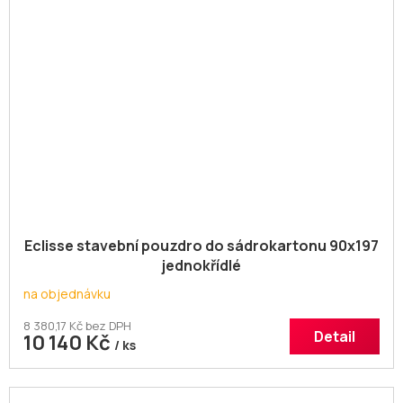
Eclisse stavební pouzdro do sádrokartonu 90x197
jednokřídlé
na objednávku
8 380,17 Kč bez DPH
Detail
10 140 Kč
/ ks