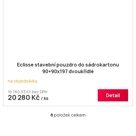
Eclisse stavební pouzdro do sádrokartonu
90+90x197 dvoukřídlé
na objednávku
16 760,33 Kč bez DPH
Detail
20 280 Kč
/ ks
8
položek celkem
O
v
l
á