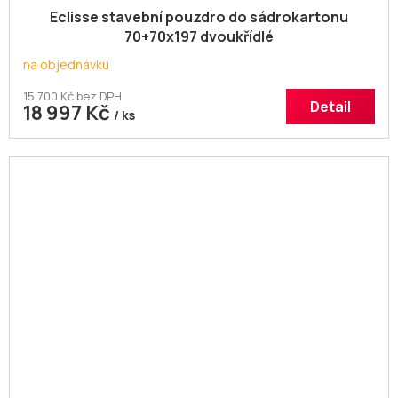
Eclisse stavební pouzdro do sádrokartonu
70+70x197 dvoukřídlé
na objednávku
15 700 Kč bez DPH
Detail
18 997 Kč
/ ks