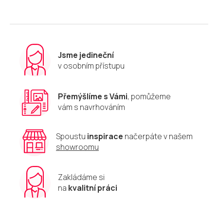
d
a
c
í
p
r
Jsme jedineční
v
v osobním přístupu
k
y
v
Přemýšlíme s Vámi
, pomůžeme
ý
vám s navrhováním
p
i
s
u
Spoustu
inspirace
načerpáte v našem
showroomu
Zakládáme si
na
kvalitní práci