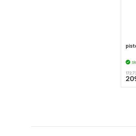
pist
s
172,7
20