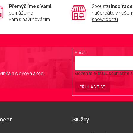
p
Přemýšlíme s Vámi
,
Spoustu
inspirace
r
pomůžeme
načerpáte v naše
v
vám s navrhováním
showroomu
k
y
v
ý
p
i
E-mail
s
u
vinka a slevová akce.
Vložením e-mailu souhlasíte 
PŘIHLÁSIT SE
iment
Služby