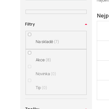
najdete
n
í
p
Nejp
a
Filtry
n
e
l
Na skladě
7
Akce
8
Novinka
0
Tip
0
Ř