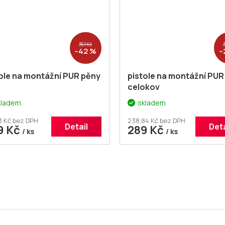
361 Kč
–42 %
–
ole na montážní PUR pěny
pistole na montážní PUR
celokov
kladem
skladem
3 Kč bez DPH
238,84 Kč bez DPH
Detail
Deta
9 Kč
289 Kč
/ ks
/ ks
O
v
l
á
d
a
c
í