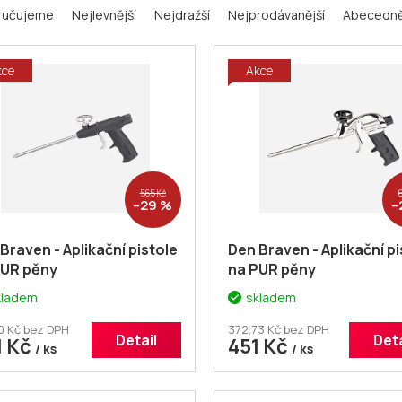
ručujeme
Nejlevnější
Nejdražší
Nejprodávanější
Abecedn
kce
Akce
565 Kč
–29 %
–
Braven - Aplikační pistole
Den Braven - Aplikační pi
PUR pěny
na PUR pěny
kladem
skladem
0 Kč bez DPH
372,73 Kč bez DPH
Detail
Deta
1 Kč
451 Kč
/ ks
/ ks