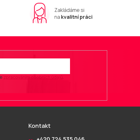
Zakládáme si
m
na
kvalitní práci
se
zpracováním osobních údajů
.
Kontakt
+420 724 535 046