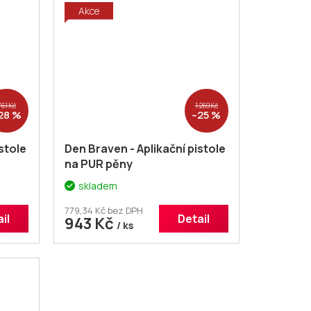
Akce
761 Kč
1 269 Kč
28 %
–25 %
stole
Den Braven - Aplikační pistole
na PUR pěny
skladem
779,34 Kč bez DPH
il
Detail
943 Kč
/ ks