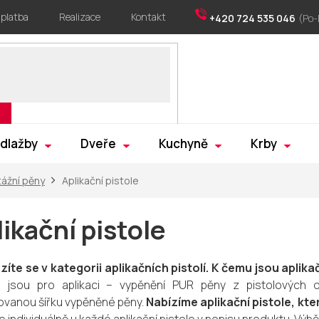
 platba
Realizace
Kontakt
+420 724 535 046
 dlažby
Dveře
Kuchyně
Krby
ážní pěny
Aplikační pistole
ikační pistole
íte se v kategorii aplikačních pistolí. K čemu jsou aplika
e jsou pro aplikaci – vypěnění PUR pěny z pistolových 
vanou šířku vypěněné pěny.
Nabízíme aplikační pistole, kte