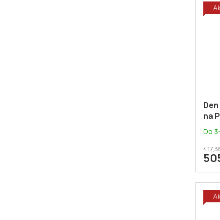
A
Den 
na 
Do 3
417,3
50
A