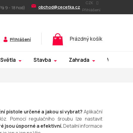
CZK
obchod@cecetka.cz
Přihlášení
Nákupní
Prázdný košík
Přihlášení
košík
Světla
Stavba
Zahrada
Výprodej
ční pistole určené a jakou si vybrat?
Aplikační
dóz. Pomocí regulačního šroubu lze nastavit
ré jsou úsporné a efektivní.
Detailní informace