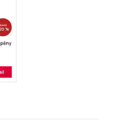
364 Kč
20 %
 pěny
il