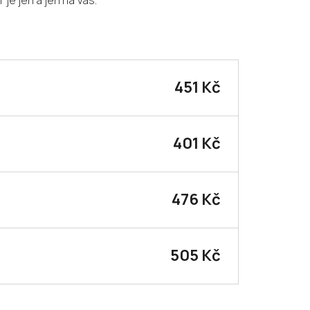
 je jen a jen na Vás.
451 Kč
401 Kč
476 Kč
505 Kč