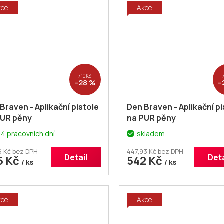
kce
Akce
710 Kč
–28 %
–
Braven - Aplikační pistole
Den Braven - Aplikační pi
PUR pěny
na PUR pěny
-4 pracovních dní
skladem
6 Kč bez DPH
447,93 Kč bez DPH
Detail
Deta
5 Kč
542 Kč
/ ks
/ ks
kce
Akce