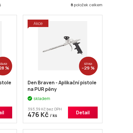
8
položek celkem
ě
Akce
634 Kč
671 Kč
28 %
–29 %
stole
Den Braven - Aplikační pistole
na PUR pěny
skladem
393,39 Kč bez DPH
il
Detail
476 Kč
/ ks