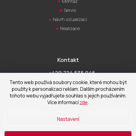
Montáž
Servis
Návrh vizualizací
Realizace
Kontakt
+420 724 535 046
Po-Pá 9:00 - 18:00 hod
Tento web používá soubory cookie, které mohou být
použity k personalizaci reklam. Dalším procházením
obchod@cecetka.cz
tohoto webu vyjadřujete souhlas s jejich používáním.
Více informací
zde
.
Showroom a prodejna
U Staré trati 1652
Nastavení
370 01 České Budějovice