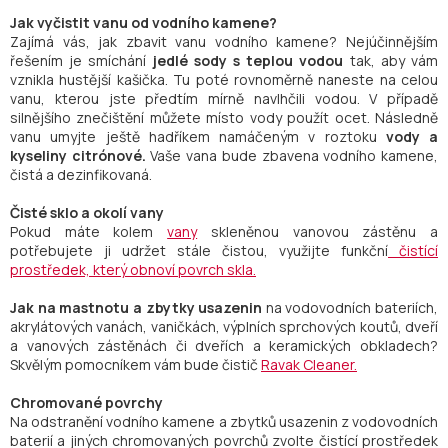
Jak vyčistit vanu od vodního kamene?
Zajímá vás, jak zbavit vanu vodního kamene? Nejúčinnějším
řešením je smíchání
jedlé sody s teplou vodou
tak, aby vám
vznikla hustější kašička. Tu poté rovnoměrně naneste na celou
vanu, kterou jste předtím mírně navlhčili vodou. V případě
silnějšího znečištění můžete místo vody použít ocet. Následně
vanu umyjte ještě hadříkem namáčeným v roztoku
vody a
kyseliny citrónové.
Vaše vana bude zbavena vodního kamene,
čistá a dezinfikovaná.
Čisté sklo a okolí vany
Pokud máte kolem
vany
skleněnou vanovou zástěnu a
potřebujete ji udržet stále čistou, využijte funkční
čistící
prostředek, který obnoví povrch skla.
Jak na mastnotu a zbytky usazenin
na vodovodních bateriích,
akrylátových vanách, vaničkách, výplních sprchových koutů, dveří
a vanových zástěnách či dveřích a keramických obkladech?
Skvělým pomocníkem vám bude čistič
Ravak Cleaner.
Chromované povrchy
Na odstranění vodního kamene a zbytků usazenin z vodovodních
baterií a jiných chromovaných povrchů zvolte čistící prostředek