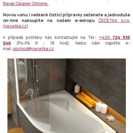
Ravak Cleaner Chrome.
Novou vanu i veškeré čistící přípravky seženete a jednoduše
on-line nakoupíte na našem e-eshopu
ČEČETKA s.r.o.
(cecetka.cz)
V případě potřeby nás kontaktujte na Tel.:
+420
724 535
046
(Po-Pá 9 - 18 hod). Nebo nám napište e-
mail:
obchod@cecetka.cz