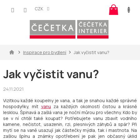
Přejít
Nákup
na
CZK
košík
obsah
Domů
Inspirace pro bydlení
Jak vyčistit vanu?
Jak vyčistit vanu?
24.11.2021
Vizitkou každé koupelny je vana, a tak je snahou každé správné
hospodyňky, mít
vanu
za každých okolností čistou a krásně
lesklou. Špinavá a zašlá vana je noční můrou pro všechny. Kdo by
se v ní chtěl také koupat? Potřebujete vanu zbavit vodního
kamene, nečistot, usazenin, rzi, plesnivých záhybů a spár? Při
mytí se na vaně usazují jak částečky mýdla, tak i mastnota. Na
zašlou špínu a známky opotřebení je pak jen občasný úklid