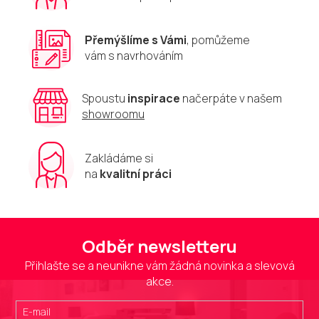
Přemýšlíme s Vámi
, pomůžeme
vám s navrhováním
Spoustu
inspirace
načerpáte v našem
showroomu
Zakládáme si
na
kvalitní práci
Odběr newsletteru
Přihlašte se a neunikne vám žádná novinka a slevová
akce.
E-mail