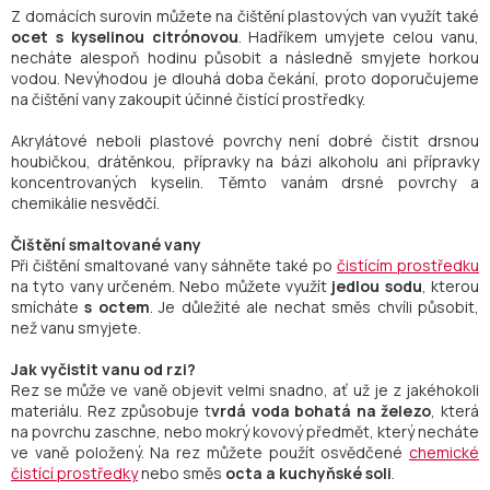
Z domácích surovin můžete na čištění plastových van využít také
ocet s kyselinou citrónovou
. Hadříkem umyjete celou vanu,
necháte alespoň hodinu působit a následně smyjete horkou
vodou. Nevýhodou je dlouhá doba čekání, proto doporučujeme
na čištění vany zakoupit účinné čistící prostředky.
Akrylátové neboli plastové povrchy není dobré čistit drsnou
houbičkou, drátěnkou, přípravky na bázi alkoholu ani přípravky
koncentrovaných kyselin. Těmto vanám drsné povrchy a
chemikálie nesvědčí.
Čištění smaltované vany
Při čištění smaltované vany sáhněte také po
čistícím prostředku
na tyto vany určeném. Nebo můžete využít
jedlou sodu
, kterou
smícháte
s octem
. Je důležité ale nechat směs chvíli působit,
než vanu smyjete.
Jak vyčistit vanu od rzi?
Rez se může ve vaně objevit velmi snadno, ať už je z jakéhokoli
materiálu. Rez způsobuje t
vrdá voda bohatá na železo
, která
na povrchu zaschne, nebo mokrý kovový předmět, který necháte
ve vaně položený. Na rez můžete použít osvědčené
chemické
čistící prostředky
nebo směs
octa a kuchyňské soli
.