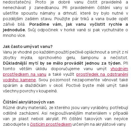
nedostatečný. Proto je dobré vanu čistit pravidelně a
nenechávat ji zanedbanou. Při pravidelném čištění vany si
ušetříte spoustu námahy a drhnutí, které by bylo nutné v
pozdějším zašlém stavu. Použijte pár triků a vana bude opět
zářivě bílá.
Poradíme vám, jak vanu vyčistit rychle a
jednoduše.
Svůj odpočinek v horké vaně si pak vychutnáte o
mnoho více.
Jak často umývat vanu?
Vanu je vhodné po každém použití pečlivě opláchnout a smýt z ní
zbytky mýdla, sprchového gelu, šamponu a nečistot.
Důkladnější mytí by se mělo provádět jednou za týden.
Při
tomto větším úklidu doporučujeme vanu umýt
vhodným
prostředkem na vanu
a také využít
prostředek na odstranění
vodního kamene
. Svou pozornost nezapomeňte věnovat také
spárám a dlaždičkám v okolí. Poctivě byste měli umýt také
všechny povrchy v koupelně.
Čištění akrylátových van
Různé druhy materiálů, ze kterého jsou vany vyráběny, potřebují
odlišné zacházení. Asi nejpoužívanějším materiálem v případě
van je plast neboli akrylát. Při čištění takových van nejvíce
zabodujete s
čistícím prostředkem
určeným na akrylátové vany.